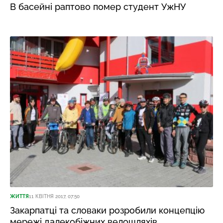
В басейні раптово помер студент УжНУ
ЖИТТЯ
11 КВІТНЯ 2017, 07:50
Закарпатці та словаки розробили концепцію
мережі далекобіжних велошляхів