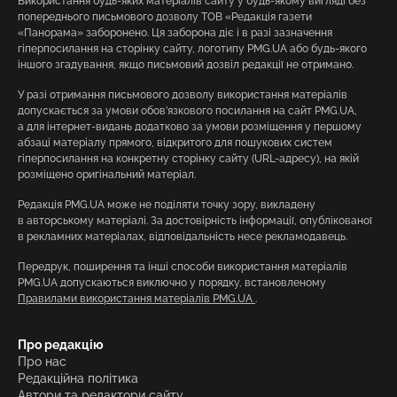
Використання будь-яких матеріалів сайту у будь-якому вигляді без
попереднього письмового дозволу ТОВ «Редакція газети
«Панорама» заборонено. Ця заборона діє і в разі зазначення
гіперпосилання на сторінку сайту, логотипу PMG.UA або будь-якого
іншого згадування, якщо письмовий дозвіл редакції не отримано.
У разі отримання письмового дозволу використання матеріалів
допускається за умови обов’язкового посилання на сайт PMG.UA,
а для інтернет-видань додатково за умови розміщення у першому
абзаці матеріалу прямого, відкритого для пошукових систем
гіперпосилання на конкретну сторінку сайту (URL-адресу), на якій
розміщено оригінальний матеріал.
Редакція PMG.UA може не поділяти точку зору, викладену
в авторському матеріалі. За достовірність інформації, опублікованої
в рекламних матеріалах, відповідальність несе рекламодавець.
Передрук, поширення та інші способи використання матеріалів
PMG.UA допускаються виключно у порядку, встановленому
Правилами використання матеріалів PMG.UA
.
Про редакцію
Про нас
Редакційна політика
Автори та редактори сайту