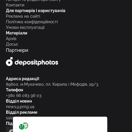
Контакти
Для партнерів і користувачів
Реклама на сайті
Політика конфіденційності
Умови експлуатації
Матеріали
Архів
Досьє
Партнери
Адреса редакції
89600, м.Мукачево, пл. Кирила і Мефодія, 29/3
Телефон
+380 66 083 96 03
Відділ новин
news@pmg.ua
Відділ реклами
sales@pmg.ua
Підписуйтесь на нас у соціальних мережах