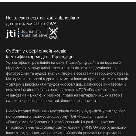
Незалежна сертифікація відповідно
до програми JTI та CWA
Суб’єкт у сфері онлайн-медіа;
ідентифікатор медіа – R40-03130
Усі матеріали, розміщені на сайті https://pmg.ua/ та на всіх його
піддоменах, у тому числі тексти, інтерв’ю, статті, дослідження,
фотографічні та аудіовізуальні твори, є об’єктами авторського права.
Матеріали, створені журналістами та іншими працівниками редакції
у зв’язку з виконанням трудових обов’язків, є службовими творами,
виключні майнові права на які належать ТОВ «Редакція газети
«Панорама». Виключні майнові права на матеріали інших авторів
належать редакції на підставі відповідних договорів.
Використання будь-яких матеріалів сайту у будь-якому вигляді без
попереднього письмового дозволу ТОВ «Редакція газети
«Панорама» заборонено. Ця заборона діє і в разі зазначення
гіперпосилання на сторінку сайту, логотипу PMG.UA або будь-якого
іншого згадування, якщо письмовий дозвіл редакції не отримано.