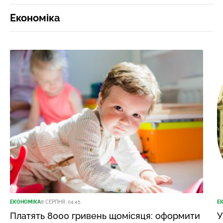
Економіка
ЕКОНОМІКА
8 СЕРПНЯ, 04:45
Е
Платять 8000 гривень щомісяця: оформити
У