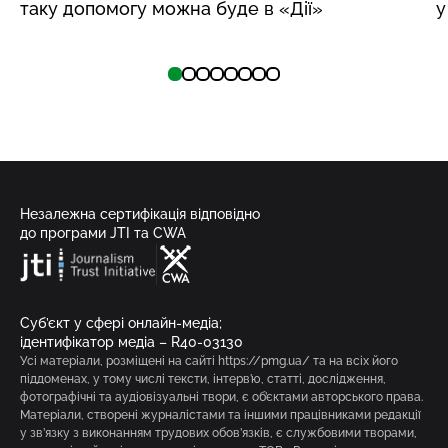
таку допомогу можна буде в «Дії»
у
Незалежна сертифікація відповідно
до програми JTI та CWA
Суб’єкт у сфері онлайн-медіа;
ідентифікатор медіа – R40-03130
Усі матеріали, розміщені на сайті https://pmg.ua/ та на всіх його
піддоменах, у тому числі тексти, інтерв’ю, статті, дослідження,
фотографічні та аудіовізуальні твори, є об’єктами авторського права.
Матеріали, створені журналістами та іншими працівниками редакції
у зв’язку з виконанням трудових обов’язків, є службовими творами,