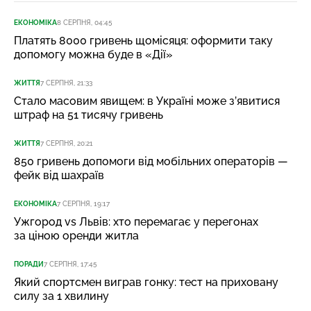
ЕКОНОМІКА
8 СЕРПНЯ, 04:45
Платять 8000 гривень щомісяця: оформити таку
допомогу можна буде в «Дії»
ЖИТТЯ
7 СЕРПНЯ, 21:33
Стало масовим явищем: в Україні може з’явитися
штраф на 51 тисячу гривень
ЖИТТЯ
7 СЕРПНЯ, 20:21
850 гривень допомоги від мобільних операторів —
фейк від шахраїв
ЕКОНОМІКА
7 СЕРПНЯ, 19:17
Ужгород vs Львів: хто перемагає у перегонах
за ціною оренди житла
ПОРАДИ
7 СЕРПНЯ, 17:45
Який спортсмен виграв гонку: тест на приховану
силу за 1 хвилину