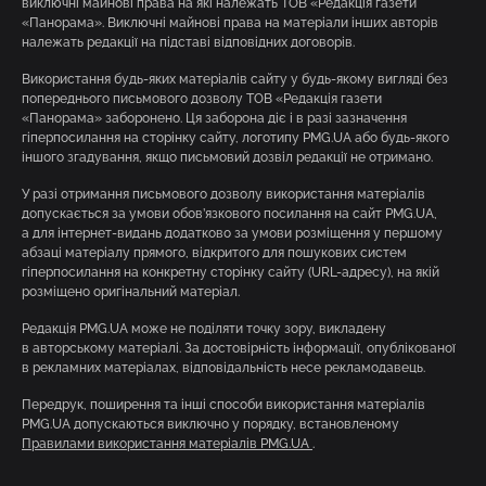
виключні майнові права на які належать ТОВ «Редакція газети
«Панорама». Виключні майнові права на матеріали інших авторів
належать редакції на підставі відповідних договорів.
Використання будь-яких матеріалів сайту у будь-якому вигляді без
попереднього письмового дозволу ТОВ «Редакція газети
«Панорама» заборонено. Ця заборона діє і в разі зазначення
гіперпосилання на сторінку сайту, логотипу PMG.UA або будь-якого
іншого згадування, якщо письмовий дозвіл редакції не отримано.
У разі отримання письмового дозволу використання матеріалів
допускається за умови обов’язкового посилання на сайт PMG.UA,
а для інтернет-видань додатково за умови розміщення у першому
абзаці матеріалу прямого, відкритого для пошукових систем
гіперпосилання на конкретну сторінку сайту (URL-адресу), на якій
розміщено оригінальний матеріал.
Редакція PMG.UA може не поділяти точку зору, викладену
в авторському матеріалі. За достовірність інформації, опублікованої
в рекламних матеріалах, відповідальність несе рекламодавець.
Передрук, поширення та інші способи використання матеріалів
PMG.UA допускаються виключно у порядку, встановленому
Правилами використання матеріалів PMG.UA
.