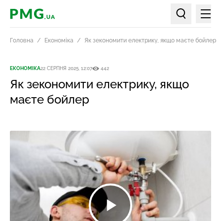
Мен
PMG.ua
Пошук по ст
Головна
Економіка
Як зекономити електрику, якщо маєте бойлер
ЕКОНОМІКА
22 СЕРПНЯ 2025, 12:07
442
Як зекономити електрику, якщо
маєте бойлер