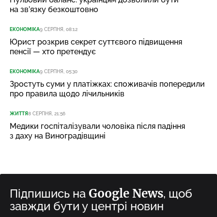
на зв’язку безкоштовно
ЕКОНОМІКА
9 СЕРПНЯ, 08:12
Юрист розкрив секрет суттєвого підвищення
пенсії — хто претендує
ЕКОНОМІКА
9 СЕРПНЯ, 05:30
Зростуть суми у платіжках: споживачів попередили
про правила щодо лічильників
ЖИТТЯ
8 СЕРПНЯ, 21:56
Медики госпіталізували чоловіка після падіння
з даху на Виноградівщині
Google News
Підпишись на
, щоб
завжди бути у центрі новин