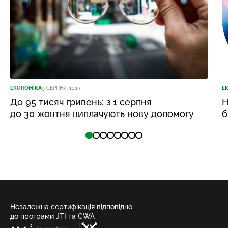
ЕКОНОМІКА
9 СЕРПНЯ, 11:13
Е
До 95 тисяч гривень: з 1 серпня
Н
до 30 жовтня виплачують нову допомогу
б
Незалежна сертифікація відповідно
до програми JTI та CWA