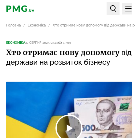
Мен
PMG.ua
Пошук по ст
Головна
Економіка
Хто отримає нову допомогу від держави на ро
ЕКОНОМІКА
27 СЕРПНЯ 2025, 05:24
1 509
Хто отримає нову допомогу
від
держави на розвиток бізнесу