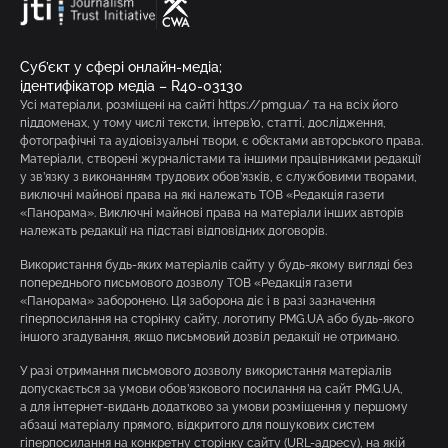
Суб’єкт у сфері онлайн-медіа;
ідентифікатор медіа – R40-03130
Усі матеріали, розміщені на сайті https://pmg.ua/ та на всіх його
піддоменах, у тому числі тексти, інтерв’ю, статті, дослідження,
фотографічні та аудіовізуальні твори, є об’єктами авторського права.
Матеріали, створені журналістами та іншими працівниками редакції
у зв’язку з виконанням трудових обов’язків, є службовими творами,
виключні майнові права на які належать ТОВ «Редакція газети
«Панорама». Виключні майнові права на матеріали інших авторів
належать редакції на підставі відповідних договорів.
Використання будь-яких матеріалів сайту у будь-якому вигляді без
попереднього письмового дозволу ТОВ «Редакція газети
«Панорама» заборонено. Ця заборона діє і в разі зазначення
гіперпосилання на сторінку сайту, логотипу PMG.UA або будь-якого
іншого згадування, якщо письмовий дозвіл редакції не отримано.
У разі отримання письмового дозволу використання матеріалів
допускається за умови обов’язкового посилання на сайт PMG.UA,
а для інтернет-видань додатково за умови розміщення у першому
абзаці матеріалу прямого, відкритого для пошукових систем
гіперпосилання на конкретну сторінку сайту (URL-адресу), на якій