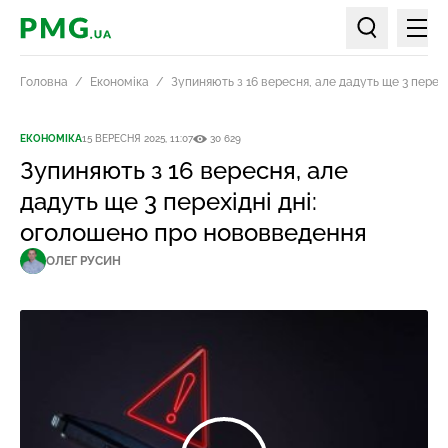
Мен
PMG.ua
Пошук по ст
Головна
Економіка
Зупиняють з 16 вересня, але дадуть ще 3 перех
ЕКОНОМІКА
15 ВЕРЕСНЯ 2025, 11:07
30 629
Зупиняють з 16 вересня, але
дадуть ще 3 перехідні дні:
оголошено про нововведення
ОЛЕГ РУСИН