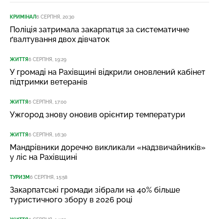
КРИМІНАЛ
6 СЕРПНЯ, 20:30
Поліція затримала закарпатця за систематичне
ґвалтування двох дівчаток
ЖИТТЯ
6 СЕРПНЯ, 19:29
У громаді на Рахівщині відкрили оновлений кабінет
підтримки ветеранів
ЖИТТЯ
6 СЕРПНЯ, 17:00
Ужгород знову оновив орієнтир температури
ЖИТТЯ
6 СЕРПНЯ, 16:30
Мандрівники доречно викликали «надзвичайників»
у ліс на Рахівщині
ТУРИЗМ
6 СЕРПНЯ, 15:58
Закарпатські громади зібрали на 40% більше
туристичного збору в 2026 році