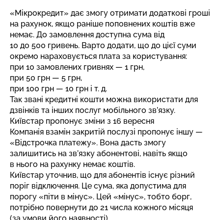
«Мікрокредит» дає змогу отримати додаткові гроші
на рахунок, якщо раніше поповнених коштів вже
немає. До замовлення доступна сума від
10 до 500 гривень. Варто додати, що до цієї суми
окремо нараховується плата за користування:
при 10 замовлених гривнях — 1 грн,
при 50 грн — 5 грн,
при 100 грн — 10 грн і т. д.
Так звані кредитні кошти можна використати для
дзвінків та інших послуг мобільного зв’язку.
Київстар пропонує зміни з 16 вересня
Компанія взамін закритій послузі пропонує іншу —
«Відстрочка платежу». Вона дасть змогу
залишитись на зв’язку абонентові, навіть якщо
в нього на рахунку немає коштів.
Київстар уточнив, що для абонентів існує різний
поріг відключення. Це сума, яка допустима для
порогу «піти в мінус». Цей «мінус», тобто борг,
потрібно повернути до 21 числа кожного місяця
(за умови його наявності).