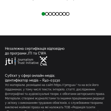
Незалежна сертифікація відповідно
до програми JTI та CWA
Суб’єкт у сфері онлайн-медіа;
ідентифікатор медіа – R40-03130
Усі матеріали, розміщені на сайті https://pmg.ua/ та на всіх його
піддоменах, у тому числі тексти, інтерв’ю, статті, дослідження,
фотографічні та аудіовізуальні твори, є об’єктами авторського права.
Матеріали, створені журналістами та іншими працівниками редакції
у зв’язку з виконанням трудових обов’язків, є службовими творами,
виключні майнові права на які належать ТОВ «Редакція газети