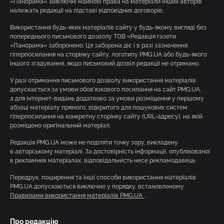
«Панорама». Виключні майнові права на матеріали інших авторів
належать редакції на підставі відповідних договорів.
Використання будь-яких матеріалів сайту у будь-якому вигляді без
попереднього письмового дозволу ТОВ «Редакція газети
«Панорама» заборонено. Ця заборона діє і в разі зазначення
гіперпосилання на сторінку сайту, логотипу PMG.UA або будь-якого
іншого згадування, якщо письмовий дозвіл редакції не отримано.
У разі отримання письмового дозволу використання матеріалів
допускається за умови обов’язкового посилання на сайт PMG.UA,
а для інтернет-видань додатково за умови розміщення у першому
абзаці матеріалу прямого, відкритого для пошукових систем
гіперпосилання на конкретну сторінку сайту (URL-адресу), на якій
розміщено оригінальний матеріал.
Редакція PMG.UA може не поділяти точку зору, викладену
в авторському матеріалі. За достовірність інформації, опублікованої
в рекламних матеріалах, відповідальність несе рекламодавець.
Передрук, поширення та інші способи використання матеріалів
PMG.UA допускаються виключно у порядку, встановленому
Правилами використання матеріалів PMG.UA
.
Про редакцію