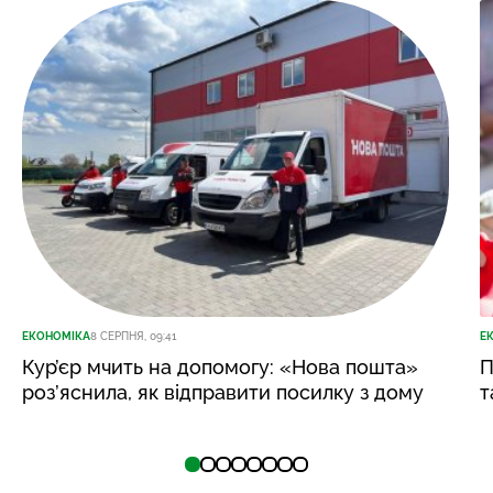
ЕКОНОМІКА
8 СЕРПНЯ, 09:41
Е
Кур’єр мчить на допомогу: «Нова пошта»
П
роз’яснила, як відправити посилку з дому
т