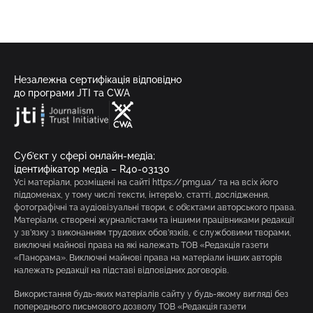
Незалежна сертифікація відповідно
до програми JTI та CWA
Суб’єкт у сфері онлайн-медіа;
ідентифікатор медіа – R40-03130
Усі матеріали, розміщені на сайті https://pmg.ua/ та на всіх його
піддоменах, у тому числі тексти, інтерв’ю, статті, дослідження,
фотографічні та аудіовізуальні твори, є об’єктами авторського права.
Матеріали, створені журналістами та іншими працівниками редакції
у зв’язку з виконанням трудових обов’язків, є службовими творами,
виключні майнові права на які належать ТОВ «Редакція газети
«Панорама». Виключні майнові права на матеріали інших авторів
належать редакції на підставі відповідних договорів.
Використання будь-яких матеріалів сайту у будь-якому вигляді без
попереднього письмового дозволу ТОВ «Редакція газети