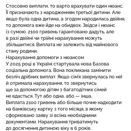
Стосовно виплати, то варто врахувати один нюанс.
Її призначають з народженням третьої дитини. Але
якщо була одна дитина, а згодом народилась двійня,
то допомога вже йде на обидвох. Звідси і нюанс
із сумою. 2100 гривень гарантовано дадуть, але
в разі двійні чи трійні нарахування можуть
збільшитися. Виплата не залежить від майнового
стану родини.
Нарахування допомоги з нюансом
У 2025 році в Україні стартувала нова Базова
соціальна допомога. Вона покликана замінити
безліч дрібних виплат. Якщо сім’я звернулась по неї
й отримала нарахування, то звернутись
ще за допомогою дітям з багатодітних сімей
не вдасться. Тут або одна, або — інша.
Виплата 2100 гривень або більше почне надходити
на банківську картку з того місяця, в якому
сформовано заяву зі всіма необхідними
документами. Нарахування триватимуть
до досягнення дитиною віку в 6 років.