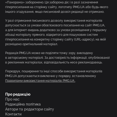
«Панорама» заборонено. Ця заборона діє і в разі зазначення
гіперпосилання на сторінку сайту, логотипу PMG.UA або будь-якого
іншого згадування, якщо письмовий дозвіл редакції не отримано.
У разі отримання письмового дозволу використання матеріалів
допускається за умови обов’язкового посилання на сайт PMG.UA,
а для інтернет-видань додатково за умови розміщення у першому
абзаці матеріалу прямого, відкритого для пошукових систем
гіперпосилання на конкретну сторінку сайту (URL-адресу), на якій
розміщено оригінальний матеріал.
Редакція PMG.UA може не поділяти точку зору, викладену
в авторському матеріалі. За достовірність інформації, опублікованої
в рекламних матеріалах, відповідальність несе рекламодавець.
Передрук, поширення та інші способи використання матеріалів
PMG.UA допускаються виключно у порядку, встановленому
Правилами використання матеріалів PMG.UA
.
Про редакцію
Про нас
Редакційна політика
Автори та редактори сайту
Контакти