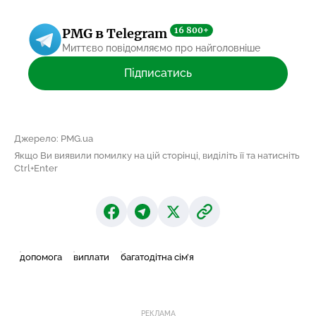
16 800+
PMG в Telegram
Миттєво повідомляємо про найголовніше
Підписатись
Джерело: PMG.ua
Якщо Ви виявили помилку на цій сторінці, виділіть її та натисніть
Ctrl+Enter
допомога
виплати
багатодітна сім’я
РЕКЛАМА