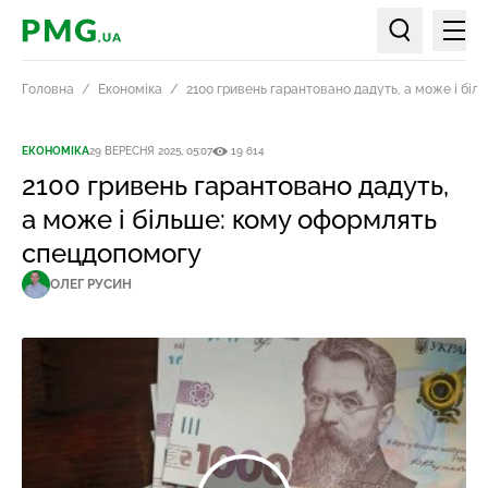
Мен
PMG.ua
Пошук по ст
Головна
Економіка
2100 гривень гарантовано дадуть, а може і бі
ЕКОНОМІКА
29 ВЕРЕСНЯ 2025, 05:07
19 614
2100 гривень гарантовано дадуть,
а може і більше: кому оформлять
спецдопомогу
ОЛЕГ РУСИН