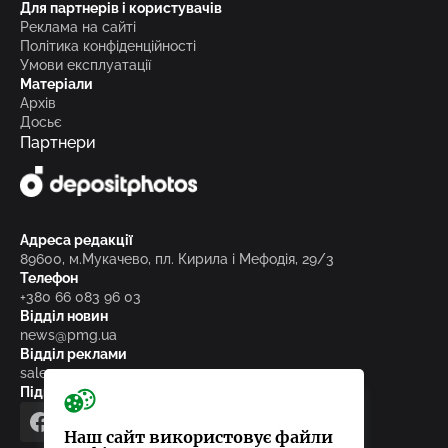
Для партнерів і користувачів
Реклама на сайті
Політика конфіденційності
Умови експлуатації
Матеріали
Архів
Досьє
Партнери
Адреса редакції
89600, м.Мукачево, пл. Кирила і Мефодія, 29/3
Телефон
+380 66 083 96 03
Відділ новин
news@pmg.ua
Відділ реклами
sales@pmg.ua
Підписуйтесь на нас у соціальних мережах
facebook
telegram
instagram
google_news
Наш сайт використовує файли