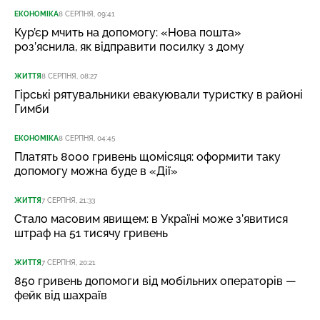
ЕКОНОМІКА
8 СЕРПНЯ, 09:41
Кур’єр мчить на допомогу: «Нова пошта»
роз’яснила, як відправити посилку з дому
ЖИТТЯ
8 СЕРПНЯ, 08:27
Гірські рятувальники евакуювали туристку в районі
Гимби
ЕКОНОМІКА
8 СЕРПНЯ, 04:45
Платять 8000 гривень щомісяця: оформити таку
допомогу можна буде в «Дії»
ЖИТТЯ
7 СЕРПНЯ, 21:33
Стало масовим явищем: в Україні може з’явитися
штраф на 51 тисячу гривень
ЖИТТЯ
7 СЕРПНЯ, 20:21
850 гривень допомоги від мобільних операторів —
фейк від шахраїв