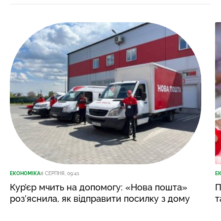
ЕКОНОМІКА
8 СЕРПНЯ, 09:41
Е
Кур’єр мчить на допомогу: «Нова пошта»
П
роз’яснила, як відправити посилку з дому
т