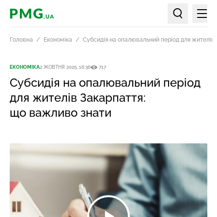
Мен
PMG.ua
Пошук по ст
Головна
Економіка
Субсидія на опалювальний період для жителів
ЕКОНОМІКА
2 ЖОВТНЯ 2025, 16:36
717
Субсидія на опалювальний період
для жителів Закарпаття:
що важливо знати