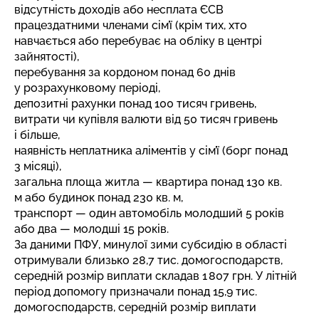
відсутність доходів або несплата ЄСВ
працездатними членами сім’ї (крім тих, хто
навчається або перебуває на обліку в центрі
зайнятості),
перебування за кордоном понад 60 днів
у розрахунковому періоді,
депозитні рахунки понад 100 тисяч гривень,
витрати чи купівля валюти від 50 тисяч гривень
і більше,
наявність неплатника аліментів у сім’ї (борг понад
3 місяці),
загальна площа житла — квартира понад 130 кв.
м або будинок понад 230 кв. м,
транспорт — один автомобіль молодший 5 років
або два — молодші 15 років.
За даними ПФУ, минулої зими субсидію в області
отримували близько 28,7 тис. домогосподарств,
середній розмір виплати
складав 1 807 грн. У літній
період допомогу призначали понад 15,9 тис.
домогосподарств, середній розмір виплати