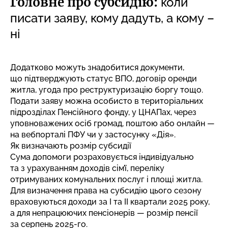
Головне про субсидію:
коли
писати заяву, кому дадуть, а кому –
ні
Додатково можуть знадобитися документи,
що підтверджують статус ВПО, договір оренди
житла, угода про реструктуризацію боргу тощо.
Подати заяву можна особисто в територіальних
підрозділах Пенсійного фонду, у ЦНАПах, через
уповноважених осіб громад, поштою або онлайн —
на вебпорталі ПФУ чи у застосунку «Дія».
Як визначають розмір субсидії
Сума допомоги розраховується індивідуально
та з урахуванням доходів сім’ї, переліку
отримуваних комунальних послуг і площі житла.
Для визначення права на субсидію цього сезону
враховуються доходи за I та II квартали 2025 року,
а для непрацюючих пенсіонерів — розмір пенсії
за серпень 2025-го.