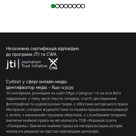
Незалежна сертифікація відповідно
до програми JTI та CWA
Суб’єкт у сфері онлайн-медіа;
ідентифікатор медіа – R40-03130
Усі матеріали, розміщені на сайті https://pmg.ua/ та на всіх його
піддоменах, у тому числі тексти, інтерв’ю, статті, дослідження,
фотографічні та аудіовізуальні твори, є об’єктами авторського права.
Матеріали, створені журналістами та іншими працівниками редакції
у зв’язку з виконанням трудових обов’язків, є службовими творами,
виключні майнові права на які належать ТОВ «Редакція газети
«Панорама». Виключні майнові права на матеріали інших авторів
належать редакції на підставі відповідних договорів.