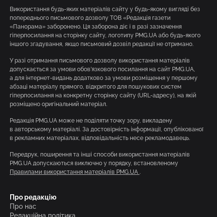
Використання будь-яких матеріалів сайту у будь-якому вигляді без
попереднього письмового дозволу ТОВ «Редакція газети
«Панорама» заборонено. Ця заборона діє і в разі зазначення
гіперпосилання на сторінку сайту, логотипу PMG.UA або будь-якого
іншого згадування, якщо письмовий дозвіл редакції не отримано.
У разі отримання письмового дозволу використання матеріалів
допускається за умови обов’язкового посилання на сайт PMG.UA,
а для інтернет-видань додатково за умови розміщення у першому
абзаці матеріалу прямого, відкритого для пошукових систем
гіперпосилання на конкретну сторінку сайту (URL-адресу), на якій
розміщено оригінальний матеріал.
Редакція PMG.UA може не поділяти точку зору, викладену
в авторському матеріалі. За достовірність інформації, опублікованої
в рекламних матеріалах, відповідальність несе рекламодавець.
Передрук, поширення та інші способи використання матеріалів
PMG.UA допускаються виключно у порядку, встановленому
Правилами використання матеріалів PMG.UA
.
Про редакцію
Про нас
Редакційна політика