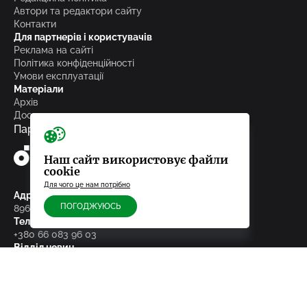
Автори та редактори сайту
Контакти
Для партнерів і користувачів
Реклама на сайті
Політика конфіденційності
Умови експлуатації
Матеріали
Архів
Досьє
Партнери
Наш сайт використовує файли
cookie
Для чого це нам потрібно
Адреса редакції
ПОГОДЖУЮСЬ
89600, м.Мукачево, пл. Кирила і Мефодія, 29/3
Телефон
+380 66 083 96 03
Відділ новин
news@pmg.ua
Відділ реклами
sales@pmg.ua
Підписуйтесь на нас у соціальних мережах