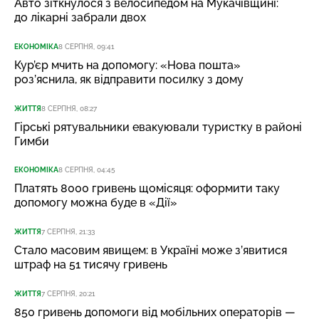
Авто зіткнулося з велосипедом на Мукачівщині:
до лікарні забрали двох
ЕКОНОМІКА
8 СЕРПНЯ, 09:41
Кур’єр мчить на допомогу: «Нова пошта»
роз’яснила, як відправити посилку з дому
ЖИТТЯ
8 СЕРПНЯ, 08:27
Гірські рятувальники евакуювали туристку в районі
Гимби
ЕКОНОМІКА
8 СЕРПНЯ, 04:45
Платять 8000 гривень щомісяця: оформити таку
допомогу можна буде в «Дії»
ЖИТТЯ
7 СЕРПНЯ, 21:33
Стало масовим явищем: в Україні може з’явитися
штраф на 51 тисячу гривень
ЖИТТЯ
7 СЕРПНЯ, 20:21
850 гривень допомоги від мобільних операторів —