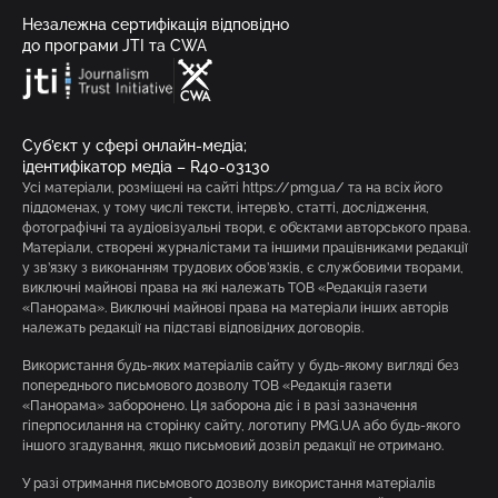
Незалежна сертифікація відповідно
до програми JTI та CWA
Суб’єкт у сфері онлайн-медіа;
ідентифікатор медіа – R40-03130
Усі матеріали, розміщені на сайті https://pmg.ua/ та на всіх його
піддоменах, у тому числі тексти, інтерв’ю, статті, дослідження,
фотографічні та аудіовізуальні твори, є об’єктами авторського права.
Матеріали, створені журналістами та іншими працівниками редакції
у зв’язку з виконанням трудових обов’язків, є службовими творами,
виключні майнові права на які належать ТОВ «Редакція газети
«Панорама». Виключні майнові права на матеріали інших авторів
належать редакції на підставі відповідних договорів.
Використання будь-яких матеріалів сайту у будь-якому вигляді без
попереднього письмового дозволу ТОВ «Редакція газети
«Панорама» заборонено. Ця заборона діє і в разі зазначення
гіперпосилання на сторінку сайту, логотипу PMG.UA або будь-якого
іншого згадування, якщо письмовий дозвіл редакції не отримано.
У разі отримання письмового дозволу використання матеріалів