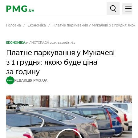
Мен
PMG.ua
Пошук по ст
Головна
Економіка
Платне паркування у Мукачеві з 1 грудня: якою 
ЕКОНОМІКА
25 ЛИСТОПАДА 2025, 12:20
782
Платне паркування у Мукачеві
з 1 грудня: якою буде ціна
за годину
РЕДАКЦІЯ PMG.UA