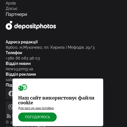
Архів
Досьє
Партнери
Адреса редакції
89600, м.Мукачево, пл. Кирила і Мефодія, 29/3
Телефон
+380 66 083 96 03
Відділ новин
news@pmg.ua
Відділ реклами
sales@pmg.ua
Підписуйтесь на нас у соціальних мережах
facebook
telegram
instagram
google_news
Наш сайт використовує файли
cookie
Для чого це нам потрібно
viber
youtube
RSS-стрічка
ПОГОДЖУЮСЬ
© 2010-2026, ТОВ «Редакція газети «Панорама»