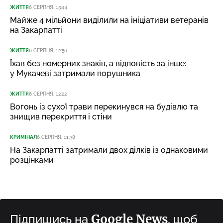
ЖИТТЯ
6 СЕРПНЯ, 13:44
Майже 4 мільйони виділили на ініціативи ветеранів
на Закарпатті
ЖИТТЯ
6 СЕРПНЯ, 12:56
Їхав без номерних знаків, а відповість за інше:
у Мукачеві затримали порушника
ЖИТТЯ
6 СЕРПНЯ, 12:22
Вогонь із сухої трави перекинувся на будівлю та
знищив перекриття і стіни
КРИМІНАЛ
6 СЕРПНЯ, 11:38
На Закарпатті затримали двох ділків із однаковими
розцінками
Google News
Підпишись на
, щоб