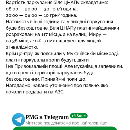
Вартість паркування біля ЦНАПу складатиме:
08:00 — 20:00 — 30 грн/година;
20:00 — 08:00 — 10 грн/година.
Натомість в інші години та у вихідні паркування
буде безкоштовне. Біля ЦНАПу платні майданчики
розраховані на 117 місць, а на вулиці Миру —
на 38 місць. 10% із них відведені для людей
з інвалідністю.
Крім центру, як пояснили у Мукачівській міськраді,
платні паркувальні зони будуть діяти
і на Привокзальній площі. Але мукачівців запевнили,
що на решті території паркування буде
безкоштовним. Принаймні поки що.
Нагадаємо, надано уточнення про пальне, яке
почали
продавати на АЗС
.
16 800+
PMG в Telegram
Миттєво повідомляємо про найголовніше