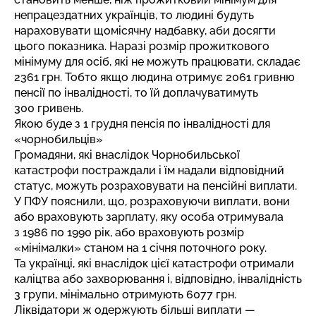
непрацездатних українців, то людині будуть
нараховувати щомісячну надбавку, аби досягти
цього показника. Наразі розмір прожиткового
мінімуму для осіб, які не можуть працювати, складає
2361 грн. Тобто якщо людина отримує 2061 гривню
пенсії по інвалідності, то їй доплачуватимуть
300 гривень.
Якою буде з 1 грудня пенсія по інвалідності для
«чорнобильців»
Громадяни, які внаслідок Чорнобильської
катастрофи постраждали і їм надали відповідний
статус, можуть розраховувати на пенсійні виплати.
У ПФУ пояснили, що, розраховуючи виплати, вони
або враховують зарплату, яку особа отримувала
з 1986 по 1990 рік, або враховують розмір
«мінімалки» станом на 1 січня поточного року.
Та українці, які внаслідок цієї катастрофи отримали
каліцтва або захворювання і, відповідно, інвалідність
3 групи, мінімально отримують 6077 грн.
Ліквідатори ж одержують більші виплати —