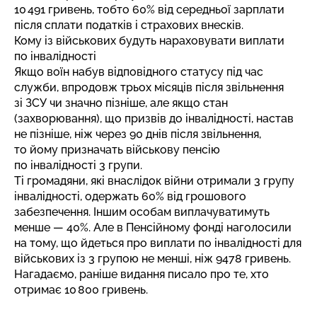
10 491 гривень, тобто 60% від середньої зарплати
після сплати податків і страхових внесків.
Кому із військових будуть нараховувати виплати
по інвалідності
Якщо воїн набув відповідного статусу під час
служби, впродовж трьох місяців після звільнення
зі ЗСУ чи значно пізніше, але якщо стан
(захворювання), що призвів до інвалідності, настав
не пізніше, ніж через 90 днів після звільнення,
то йому призначать військову пенсію
по інвалідності 3 групи.
Ті громадяни, які внаслідок війни отримали 3 групу
інвалідності, одержать 60% від грошового
забезпечення. Іншим особам виплачуватимуть
менше — 40%. Але в Пенсійному фонді наголосили
на тому, що йдеться про виплати по інвалідності для
військових із 3 групою не менші, ніж 9478 гривень.
Нагадаємо, раніше видання писало про те, хто
отримає
10 800 гривень
.