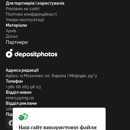
Для партнерів і користувачів
Реклама на сайті
Політика конфіденційності
Умови експлуатації
Матеріали
Архів
Досьє
Партнери
Адреса редакції
89600, м.Мукачево, пл. Кирила і Мефодія, 29/3
Телефон
+380 66 083 96 03
Відділ новин
news@pmg.ua
Відділ реклами
sales@pmg.ua
Підписуйтесь на нас у соціальних мережах
facebook
telegram
instagram
google_news
Наш сайт використовує файли