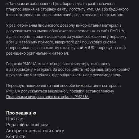
«Панорама» заборонено. Ця заборона діє і в разі зазначення
гіперпосилання на сторінку сайту, логотипу PMG.UA або будь-якого
іншого згадування, якщо письмовий дозвіл редакції не отримано.
У разі отримання письмового дозволу використання матеріалів
допускається за умови обов’язкового посилання на сайт PMG.UA,
а для інтернет-видань додатково за умови розміщення у першому
абзаці матеріалу прямого, відкритого для пошукових систем
гіперпосилання на конкретну сторінку сайту (URL-адресу), на якій
розміщено оригінальний матеріал.
Редакція PMG.UA може не поділяти точку зору, викладену
в авторському матеріалі. За достовірність інформації, опублікованої
в рекламних матеріалах, відповідальність несе рекламодавець.
Передрук, поширення та інші способи використання матеріалів
PMG.UA допускаються виключно у порядку, встановленому
Правилами використання матеріалів PMG.UA
.
Про редакцію
Про нас
Редакційна політика
Автори та редактори сайту
Контакти