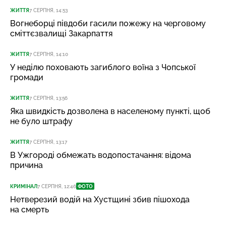
ЖИТТЯ
7 СЕРПНЯ, 14:53
Вогнеборці півдоби гасили пожежу на черговому
сміттєзвалищі Закарпаття
ЖИТТЯ
7 СЕРПНЯ, 14:10
У неділю поховають загиблого воїна з Чопської
громади
ЖИТТЯ
7 СЕРПНЯ, 13:56
Яка швидкість дозволена в населеному пункті, щоб
не було штрафу
ЖИТТЯ
7 СЕРПНЯ, 13:17
В Ужгороді обмежать водопостачання: відома
причина
КРИМІНАЛ
7 СЕРПНЯ, 12:46
ФОТО
Нетверезий водій на Хустщині збив пішохода
на смерть