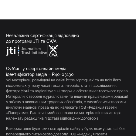
Незалежна сертифікація відповідно
до програми JTI та CWA
Суб’єкт у сфері онлайн-медіа;
ідентифікатор медіа – R40-03130
Усі матеріали, розміщені на сайті https://pmg.ua/ та на всіх його
піддоменах, у тому числі тексти, інтерв’ю, статті, дослідження,
фотографічні та аудіовізуальні твори, є об’єктами авторського права.
Матеріали, створені журналістами та іншими працівниками редакції
у зв’язку з виконанням трудових обов’язків, є службовими творами,
виключні майнові права на які належать ТОВ «Редакція газети
«Панорама». Виключні майнові права на матеріали інших авторів
належать редакції на підставі відповідних договорів.
Використання будь-яких матеріалів сайту у будь-якому вигляді без
попереднього письмового дозволу ТОВ «Редакція газети