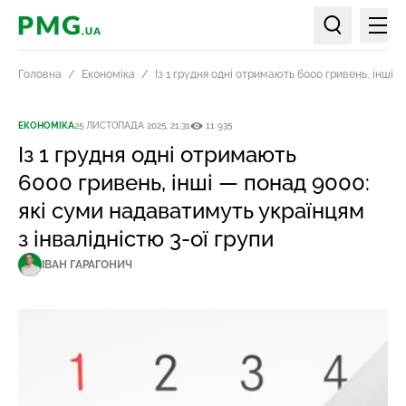
Мен
PMG.ua
Пошук по ст
Головна
Економіка
Із 1 грудня одні отримають 6000 гривень, інші 
ЕКОНОМІКА
25 ЛИСТОПАДА 2025, 21:31
11 935
Із 1 грудня одні отримають
6000 гривень, інші — понад 9000:
які суми надаватимуть українцям
з інвалідністю 3-ої групи
ІВАН ГАРАГОНИЧ