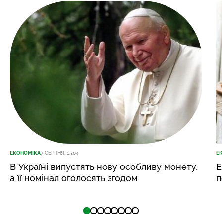
ЕКОНОМІКА
7 СЕРПНЯ, 15:04
Е
В Україні випустять нову особливу монету,
Е
а її номінал оголосять згодом
п