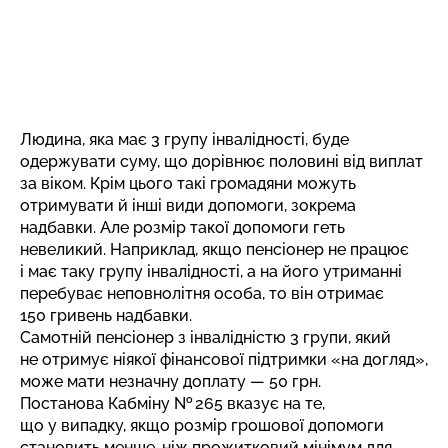
Людина, яка має 3 групу інвалідності, буде
одержувати суму, що дорівнює половині від виплат
за віком. Крім цього такі громадяни можуть
отримувати й інші види допомоги, зокрема
надбавки. Але розмір такої допомоги геть
невеликий. Наприклад, якщо пенсіонер не працює
і має таку групу інвалідності, а на його утриманні
перебуває неповнолітня особа, то він отримає
150 гривень надбавки.
Самотній пенсіонер з інвалідністю 3 групи, який
не отримує ніякої фінансової підтримки «на догляд»,
може мати незначну доплату — 50 грн.
Постанова Кабміну № 265 вказує на те,
що у випадку, якщо розмір грошової допомоги
становить менше, ніж прожитковий мінімум для