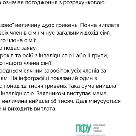
ьо означає погодження з розрахунковою
зової величину 4500 гривень. Повна виплата
х членів сім'ї мінус загальний дохід сім'ї.
о члена сім'ї:
о подає заяву,
ків та осіб з інвалідністю I або II групи,
 іншого члена сім'ї.
ередньомісячний заробіток усіх членів за
ям. На інфографіці показаний один з
ує понад 12 тисяч гривень. Така сума вийшла
з інвалідністю. Заявником виступає мама,
ва величина вийшла 18 тисяч. Далі мінусується
и й виходить виплата.