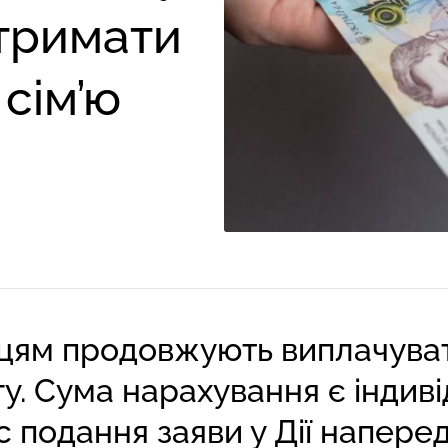
отримати
сім’ю
їнцям продовжують виплачува
у. Сума нарахування є індив
час подання заяви у Дії напере