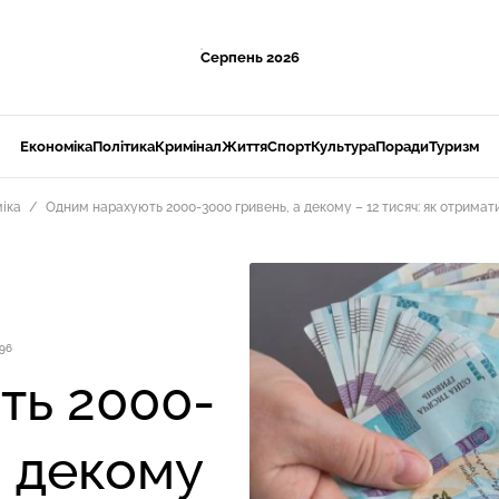
Серпень 2026
Економіка
Політика
Кримінал
Життя
Спорт
Культура
Поради
Туризм
іка
Одним нарахують 2000-3000 гривень, а декому – 12 тисяч: як отримат
96
ть 2000-
а декому