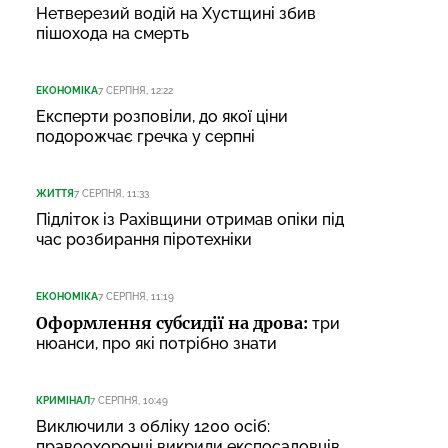
Нетверезий водій на Хустщині збив
пішохода на смерть
ЕКОНОМІКА
7 СЕРПНЯ, 12:22
Експерти розповіли, до якої ціни
подорожчає гречка у серпні
ЖИТТЯ
7 СЕРПНЯ, 11:33
Підліток із Рахівщини отримав опіки під
час розбирання піротехніки
ЕКОНОМІКА
7 СЕРПНЯ, 11:19
Оформлення субсидії на дрова:
три
нюанси, про які потрібно знати
КРИМІНАЛ
7 СЕРПНЯ, 10:49
Виключили з обліку 1200 осіб:
правоохоронці викрили експосадовців