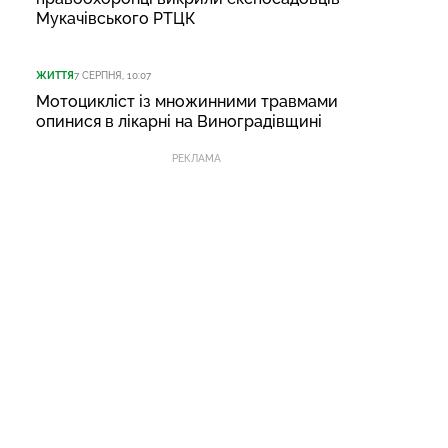
Мукачівського РТЦК
ЖИТТЯ
7 СЕРПНЯ, 10:07
Мотоцикліст із множинними травмами
опинися в лікарні на Виноградівщині
РЕКЛАМА