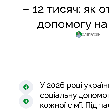
– 12 тисяч: як 
допомогу на 
ОЛЕГ РУСИН
У 2026 році укра
соціальну допомог
кожної сім’ї. Під 