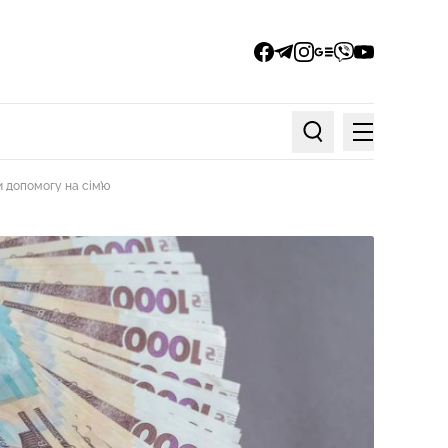
facebook
telegram
instagram
google_news
viber
youtube
Меню
Пошук по статтях
и допомогу на сім’ю