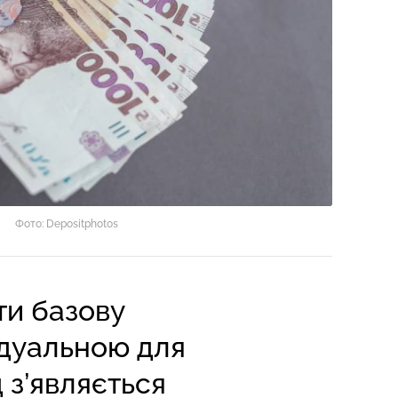
Фото: Depositphotos
ти базову
ідуальною для
д з’являється