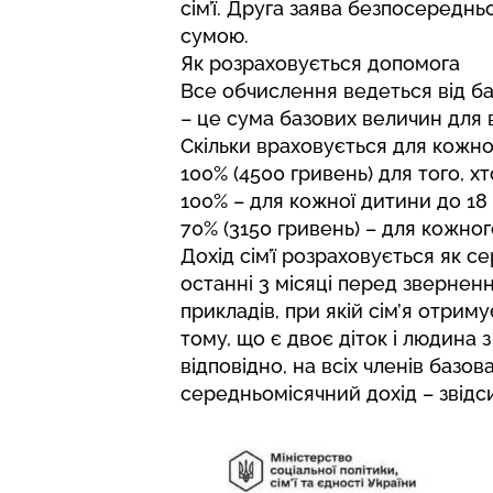
сім’ї. Друга заява безпосередн
сумою.
Як розраховується допомога
Все обчислення ведеться від ба
– це сума базових величин для всі
Скільки враховується для кожног
100% (4500 гривень) для того, хт
100% – для кожної дитини до 18 ро
70% (3150 гривень) – для кожного
Дохід сім’ї розраховується як с
останні 3 місяці перед зверненн
прикладів, при якій сім’я отрим
тому, що є двоє діток і людина 
відповідно, на всіх членів базо
середньомісячний дохід – звідс