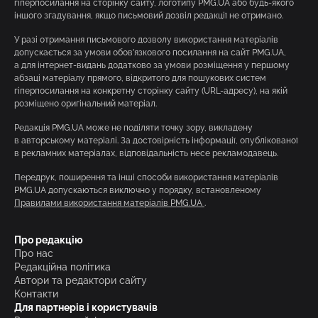
гіперпосилання на сторінку сайту, логотипу PMG.UA або будь-якого
іншого згадування, якщо письмовий дозвіл редакції не отримано.
У разі отримання письмового дозволу використання матеріалів
допускається за умови обов’язкового посилання на сайт PMG.UA,
а для інтернет-видань додатково за умови розміщення у першому
абзаці матеріалу прямого, відкритого для пошукових систем
гіперпосилання на конкретну сторінку сайту (URL-адресу), на якій
розміщено оригінальний матеріал.
Редакція PMG.UA може не поділяти точку зору, викладену
в авторському матеріалі. За достовірність інформації, опублікованої
в рекламних матеріалах, відповідальність несе рекламодавець.
Передрук, поширення та інші способи використання матеріалів
PMG.UA допускаються виключно у порядку, встановленому
Правилами використання матеріалів PMG.UA
.
Про редакцію
Про нас
Редакційна політика
Автори та редактори сайту
Контакти
Для партнерів і користувачів