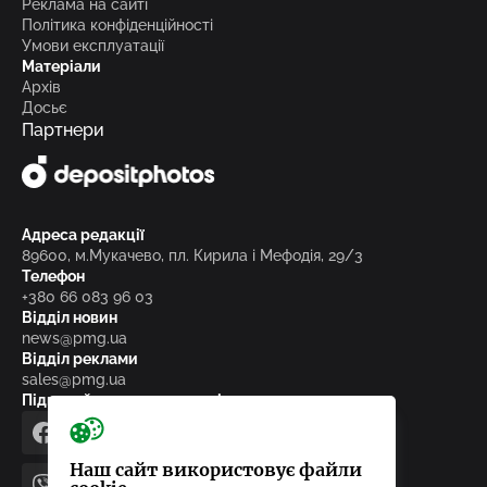
Реклама на сайті
Політика конфіденційності
Умови експлуатації
Матеріали
Архів
Досьє
Партнери
Адреса редакції
89600, м.Мукачево, пл. Кирила і Мефодія, 29/3
Телефон
+380 66 083 96 03
Відділ новин
news@pmg.ua
Відділ реклами
sales@pmg.ua
Підписуйтесь на нас у соціальних мережах
facebook
telegram
instagram
google_news
Наш сайт використовує файли