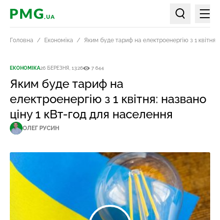
Мен
PMG.ua
Пошук по ст
Головна
Економіка
Яким буде тариф на електроенергію з 1 квітня: 
ЕКОНОМІКА
26 БЕРЕЗНЯ, 13:26
7 644
Яким буде тариф на
електроенергію з 1 квітня: названо
ціну 1 кВт-год для населення
ОЛЕГ РУСИН