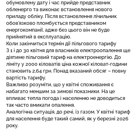
обумовлену дату і час прийде представник
обленерго та виконає встановлення нового
приладу обліку. Після встановлення лічильник
обов'язково пломбується представником
енергокомпанії, адже без цього він не буде
прийнятий в експлуатацію.
Коли закінчиться термін дії пільгового тарифу
З 1 і до 30 квітня для власників електроопалення ще
діятиме
пільговий тариф на електроенергію
. До
ліміту у 2000 кіловатів ціна кожної кіловат-години
становить 2,64 грн. Понад вказаний обсяг – повну
вартість тарифу.
Важливо розуміти, що у квітні споживання є
набагато меншим за зимові показники. На це
впливає тепла погода і населенню не доводиться
так часто вмикати опалення.
Аналогічна ситуація, до речі, із газом.
У квітні тариф
для населення
буде такий самий, як у березні 2026
року.