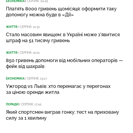
ЕКОНОМІКА
8 СЕРПНЯ, 04:45
Платять 8000 гривень щомісяця: оформити таку
допомогу можна буде в «Дії»
ЖИТТЯ
7 СЕРПНЯ, 21:33
Стало масовим явищем: в Україні може з’явитися
штраф на 51 тисячу гривень
ЖИТТЯ
7 СЕРПНЯ, 20:21
850 гривень допомоги від мобільних операторів —
фейк від шахраїв
ЕКОНОМІКА
7 СЕРПНЯ, 19:17
Ужгород vs Львів: хто перемагає у перегонах
за ціною оренди житла
ПОРАДИ
7 СЕРПНЯ, 17:45
Який спортсмен виграв гонку: тест на приховану
силу за 1 хвилину