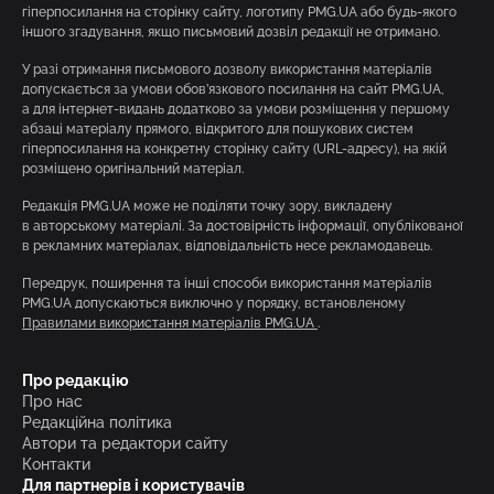
гіперпосилання на сторінку сайту, логотипу PMG.UA або будь-якого
іншого згадування, якщо письмовий дозвіл редакції не отримано.
У разі отримання письмового дозволу використання матеріалів
допускається за умови обов’язкового посилання на сайт PMG.UA,
а для інтернет-видань додатково за умови розміщення у першому
абзаці матеріалу прямого, відкритого для пошукових систем
гіперпосилання на конкретну сторінку сайту (URL-адресу), на якій
розміщено оригінальний матеріал.
Редакція PMG.UA може не поділяти точку зору, викладену
в авторському матеріалі. За достовірність інформації, опублікованої
в рекламних матеріалах, відповідальність несе рекламодавець.
Передрук, поширення та інші способи використання матеріалів
PMG.UA допускаються виключно у порядку, встановленому
Правилами використання матеріалів PMG.UA
.
Про редакцію
Про нас
Редакційна політика
Автори та редактори сайту
Контакти
Для партнерів і користувачів