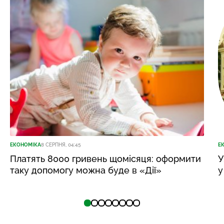
ЕКОНОМІКА
8 СЕРПНЯ, 04:45
Е
Платять 8000 гривень щомісяця: оформити
У
таку допомогу можна буде в «Дії»
у