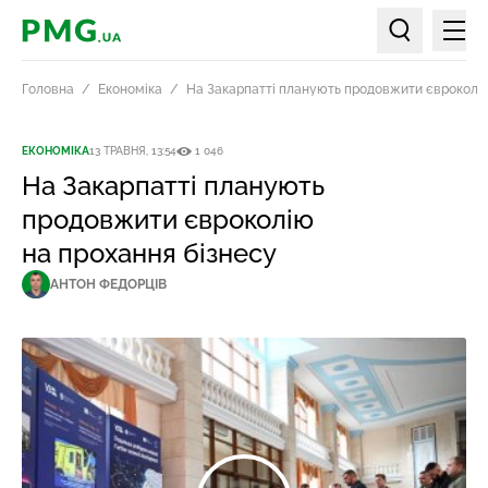
Мен
PMG.ua
Пошук по ст
Головна
Економіка
На Закарпатті планують продовжити євроколію
ЕКОНОМІКА
13 ТРАВНЯ, 13:54
1 046
На Закарпатті планують
продовжити євроколію
на прохання бізнесу
АНТОН ФЕДОРЦІВ