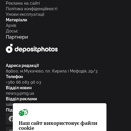
Реклама на сайті
Політика конфіденційності
Умови експлуатації
Матеріали
Архів
Досьє
Партнери
Адреса редакції
89600, м.Мукачево, пл. Кирила і Мефодія, 29/3
Телефон
+380 66 083 96 03
Відділ новин
news@pmg.ua
Відділ реклами
sales@pmg.ua
Підписуйтесь на нас у соціальних мережах
facebook
telegram
instagram
google_news
Наш сайт використовує файли
cookie