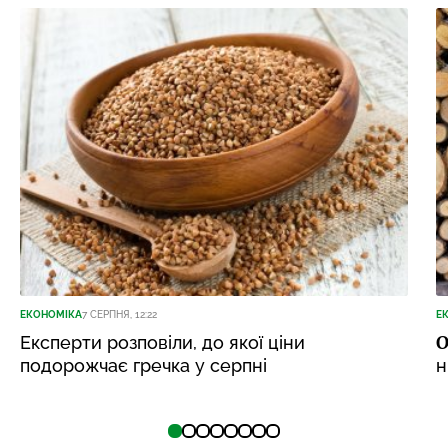
ЕКОНОМІКА
7 СЕРПНЯ, 12:22
Е
О
Експерти розповіли, до якої ціни
подорожчає гречка у серпні
н