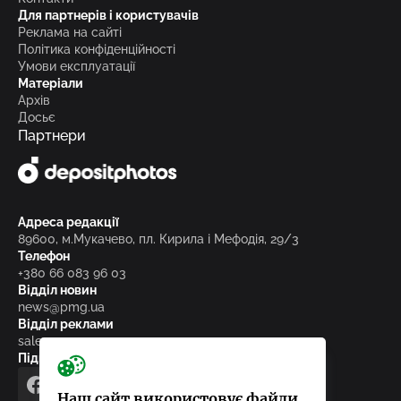
Для партнерів і користувачів
Реклама на сайті
Політика конфіденційності
Умови експлуатації
Матеріали
Архів
Досьє
Партнери
Адреса редакції
89600, м.Мукачево, пл. Кирила і Мефодія, 29/3
Телефон
+380 66 083 96 03
Відділ новин
news@pmg.ua
Відділ реклами
sales@pmg.ua
Підписуйтесь на нас у соціальних мережах
facebook
telegram
instagram
google_news
Наш сайт використовує файли