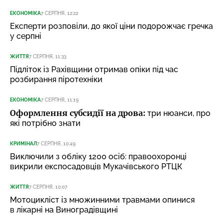
ЕКОНОМІКА
7 СЕРПНЯ, 12:22
Експерти розповіли, до якої ціни подорожчає гречка
у серпні
ЖИТТЯ
7 СЕРПНЯ, 11:33
Підліток із Рахівщини отримав опіки під час
розбирання піротехніки
ЕКОНОМІКА
7 СЕРПНЯ, 11:19
Оформлення субсидії на дрова:
три нюанси, про
які потрібно знати
КРИМІНАЛ
7 СЕРПНЯ, 10:49
Виключили з обліку 1200 осіб: правоохоронці
викрили експосадовців Мукачівського РТЦК
ЖИТТЯ
7 СЕРПНЯ, 10:07
Мотоцикліст із множинними травмами опинися
в лікарні на Виноградівщині