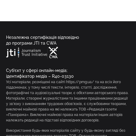
Незалежна сертифікація відповідно
до програми JTI та CWA
Суб’єкт у сфері онлайн-медіа;
ідентифікатор медіа – R40-03130
Усі матеріали, розміщені на сайті https://pmg.ua/ та на всіх його
піддоменах, у тому числі тексти, інтерв’ю, статті, дослідження,
фотографічні та аудіовізуальні твори, є об’єктами авторського права.
Матеріали, створені журналістами та іншими працівниками редакції
у зв’язку з виконанням трудових обов’язків, є службовими творами,
виключні майнові права на які належать ТОВ «Редакція газети
«Панорама». Виключні майнові права на матеріали інших авторів
належать редакції на підставі відповідних договорів.
Використання будь-яких матеріалів сайту у будь-якому вигляді без
попереднього письмового дозволу ТОВ «Редакція газети