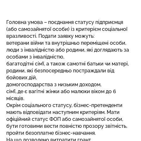
Головна умова – поєднання статусу підприємця
(або самозайнятої особи) із критерієм соціальної
вразливості. Подати заявку можуть:
ветерани війни та внутрішньо переміщені особи,
люди з інвалідністю або родини, які доглядають за
особами з інвалідністю,
багатодітні сім’ї, а також самотні батьки чи матері,
родини, які безпосередньо постраждали від
бойових дій,
домогосподарства з низьким доходом,
сім’ї, де є вагітні жінки або малюки віком до 6
місяців.
Окрім соціального статусу, бізнес-претенденти
мають відповідати наступним критеріям. Мати
офіційний статус ФОП або самозайнятої особи,
бути готовими вести повністю прозору звітність,
пройти безоплатне бізнес-навчання.
На що дозволено витратити грант