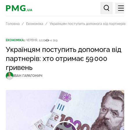
Мен
PMG.ua
Пошук по ст
Головна
Економіка
Українцям поступить допомога від партнерів: х
ЕКОНОМІКА
2 ЧЕРВНЯ, 12:25
4 519
Українцям поступить допомога від
партнерів: хто отримає 59 000
гривень
ІВАН ГАРАГОНИЧ