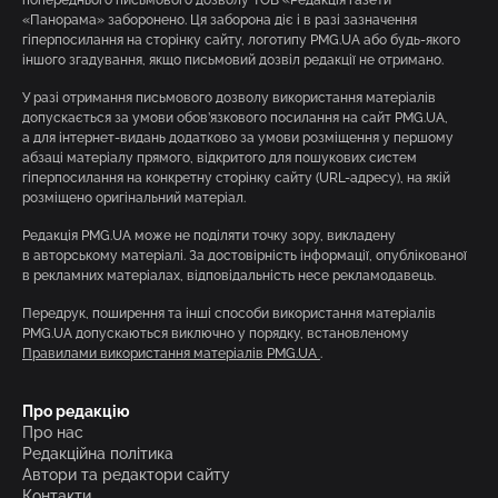
«Панорама» заборонено. Ця заборона діє і в разі зазначення
гіперпосилання на сторінку сайту, логотипу PMG.UA або будь-якого
іншого згадування, якщо письмовий дозвіл редакції не отримано.
У разі отримання письмового дозволу використання матеріалів
допускається за умови обов’язкового посилання на сайт PMG.UA,
а для інтернет-видань додатково за умови розміщення у першому
абзаці матеріалу прямого, відкритого для пошукових систем
гіперпосилання на конкретну сторінку сайту (URL-адресу), на якій
розміщено оригінальний матеріал.
Редакція PMG.UA може не поділяти точку зору, викладену
в авторському матеріалі. За достовірність інформації, опублікованої
в рекламних матеріалах, відповідальність несе рекламодавець.
Передрук, поширення та інші способи використання матеріалів
PMG.UA допускаються виключно у порядку, встановленому
Правилами використання матеріалів PMG.UA
.
Про редакцію
Про нас
Редакційна політика
Автори та редактори сайту
Контакти