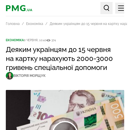
Мен
PMG.ua
Пошук по ст
Головна
Економіка
Деяким українцям до 15 червня на картку нара
ЕКОНОМІКА
8 ЧЕРВНЯ, 10:40
374
Деяким українцям до 15 червня
на картку нарахують 2000-3000
гривень спеціальної допомоги
ВІКТОРІЯ МОРЩУК