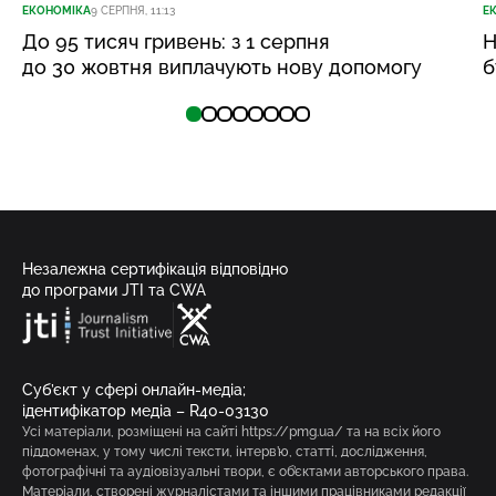
ЕКОНОМІКА
9 СЕРПНЯ, 11:13
Е
До 95 тисяч гривень: з 1 серпня
Н
до 30 жовтня виплачують нову допомогу
б
Незалежна сертифікація відповідно
до програми JTI та CWA
Суб’єкт у сфері онлайн-медіа;
ідентифікатор медіа – R40-03130
Усі матеріали, розміщені на сайті https://pmg.ua/ та на всіх його
піддоменах, у тому числі тексти, інтерв’ю, статті, дослідження,
фотографічні та аудіовізуальні твори, є об’єктами авторського права.
Матеріали, створені журналістами та іншими працівниками редакції