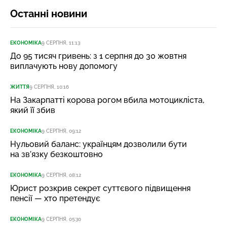
Останні новини
ЕКОНОМІКА
9 СЕРПНЯ, 11:13
До 95 тисяч гривень: з 1 серпня до 30 жовтня
виплачують нову допомогу
ЖИТТЯ
9 СЕРПНЯ, 10:16
На Закарпатті корова рогом вбила мотоцикліста,
який її збив
ЕКОНОМІКА
9 СЕРПНЯ, 09:12
Нульовий баланс: українцям дозволили бути
на зв’язку безкоштовно
ЕКОНОМІКА
9 СЕРПНЯ, 08:12
Юрист розкрив секрет суттєвого підвищення
пенсії — хто претендує
ЕКОНОМІКА
9 СЕРПНЯ, 05:30