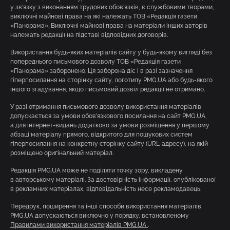
у зв’язку з виконанням трудових обов’язків, є службовими творами,
виключні майнові права на які належать ТОВ «Редакція газети
«Панорама». Виключні майнові права на матеріали інших авторів
належать редакції на підставі відповідних договорів.
Використання будь-яких матеріалів сайту у будь-якому вигляді без
попереднього письмового дозволу ТОВ «Редакція газети
«Панорама» заборонено. Ця заборона діє і в разі зазначення
гіперпосилання на сторінку сайту, логотипу PMG.UA або будь-якого
іншого згадування, якщо письмовий дозвіл редакції не отримано.
У разі отримання письмового дозволу використання матеріалів
допускається за умови обов’язкового посилання на сайт PMG.UA,
а для інтернет-видань додатково за умови розміщення у першому
абзаці матеріалу прямого, відкритого для пошукових систем
гіперпосилання на конкретну сторінку сайту (URL-адресу), на якій
розміщено оригінальний матеріал.
Редакція PMG.UA може не поділяти точку зору, викладену
в авторському матеріалі. За достовірність інформації, опублікованої
в рекламних матеріалах, відповідальність несе рекламодавець.
Передрук, поширення та інші способи використання матеріалів
PMG.UA допускаються виключно у порядку, встановленому
Правилами використання матеріалів PMG.UA
.