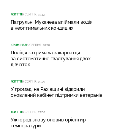
ЖИТТЯ
6 СЕРПНЯ, 21:33
Патрульні Мукачева впіймали водія
в неоптимальних кондиціях
КРИМІНАЛ
6 СЕРПНЯ, 20:30
Поліція затримала закарпатця
за систематичне ґвалтування двох
дівчаток
ЖИТТЯ
6 СЕРПНЯ, 19:29
У громаді на Рахівщині відкрили
оновлений кабінет підтримки ветеранів
ЖИТТЯ
6 СЕРПНЯ, 17:00
Ужгород знову оновив орієнтир
температури