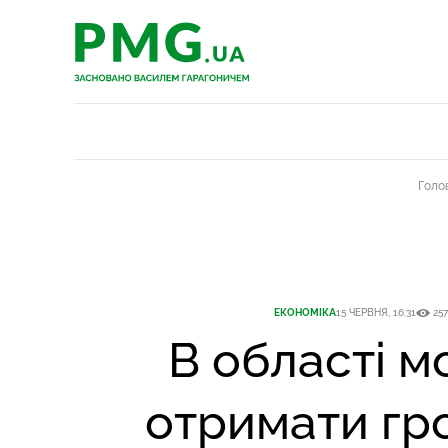
PMG.ua
PMG.ua
Голо
ЕКОНОМІКА
15 ЧЕРВНЯ, 16:31
257
В області 
отримати гр