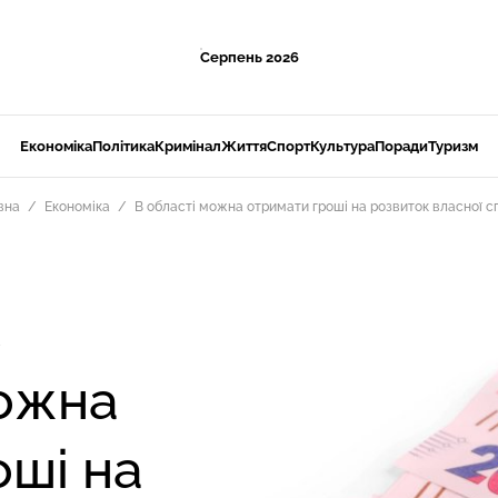
Серпень 2026
Економіка
Політика
Кримінал
Життя
Спорт
Культура
Поради
Туризм
вна
Економіка
В області можна отримати гроші на розвиток власної с
можна
оші на