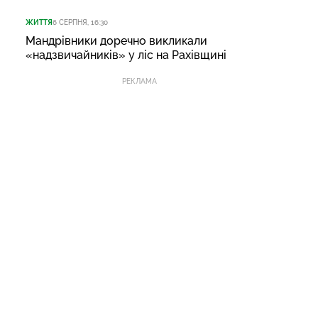
ЖИТТЯ
6 СЕРПНЯ, 16:30
Мандрівники доречно викликали
«надзвичайників» у ліс на Рахівщині
РЕКЛАМА