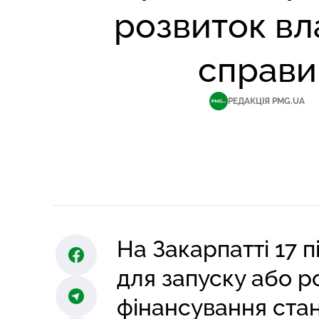
розвиток вл
справи
РЕДАКЦІЯ PMG.UA
На Закарпатті 17 
для запуску або р
фінансування стан