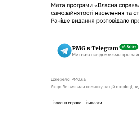
Мета програми «Власна справа»
самозайнятості населення та с
Раніше видання розповідало п
16 800+
PMG в Telegram
Миттєво повідомляємо про най
Джерело: PMG.ua
Якщо Ви виявили помилку на цій сторінці, виді
власна справа
виплати