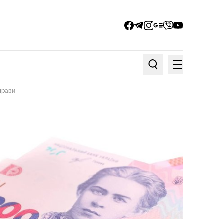
facebook
telegram
instagram
google_news
viber
youtube
Меню
Пошук по статтях
прави