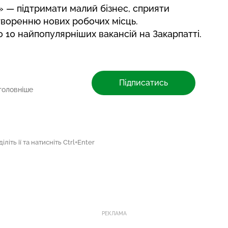
 — підтримати малий бізнес, сприяти
творенню нових робочих місць.
ро
10 найпопулярніших вакансій на Закарпатті
.
Підписатись
головніше
літь її та натисніть Ctrl+Enter
РЕКЛАМА