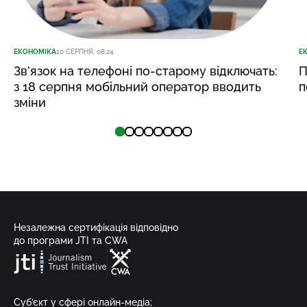
ЕКОНОМІКА
10 СЕРПНЯ, 08:24
Е
Зв’язок на телефоні по-старому відключать:
П
з 18 серпня мобільний оператор вводить
п
зміни
Незалежна сертифікація відповідно
до програми JTI та CWA
Суб’єкт у сфері онлайн-медіа;