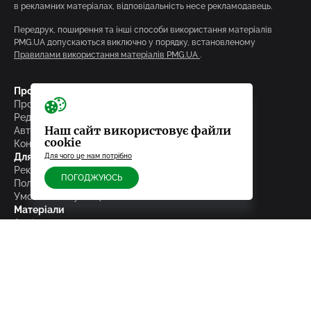
в рекламних матеріалах, відповідальність несе рекламодавець.
Передрук, поширення та інші способи використання матеріалів
PMG.UA допускаються виключно у порядку, встановленому
Правилами використання матеріалів PMG.UA
.
Про редакцію
Про нас
Редакційна політика
Наш сайт використовує файли
Автори та редактори сайту
cookie
Контакти
Для партнерів і користувачів
Для чого це нам потрібно
Реклама на сайті
ПОГОДЖУЮСЬ
Політика конфіденційності
Умови експлуатації
Матеріали
Архів
Досьє
Партнери