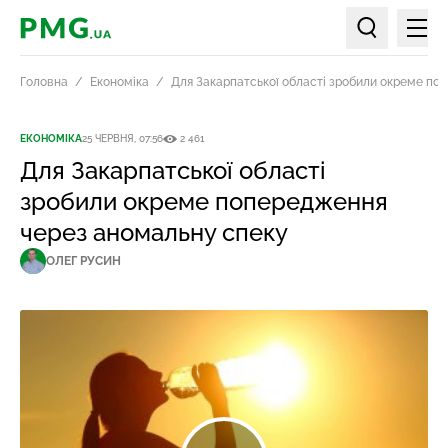
Мен
PMG.ua
Пошук по ст
Головна
Економіка
Для Закарпатської області зробили окреме по
ЕКОНОМІКА
25 ЧЕРВНЯ, 07:56
2 461
Для Закарпатської області
зробили окреме попередження
через аномальну спеку
ОЛЕГ РУСИН