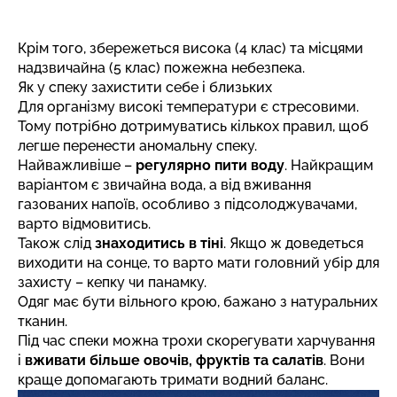
Крім того, збережеться висока (4 клас) та місцями
надзвичайна (5 клас) пожежна небезпека.
Як у спеку захистити себе і близьких
Для організму високі температури є стресовими.
Тому потрібно дотримуватись кількох правил, щоб
легше перенести аномальну спеку.
Найважливіше –
регулярно пити воду
. Найкращим
варіантом є звичайна вода, а від вживання
газованих напоїв, особливо з підсолоджувачами,
варто відмовитись.
Також слід
знаходитись в тіні
. Якщо ж доведеться
виходити на сонце, то варто мати головний убір для
захисту – кепку чи панамку.
Одяг має бути вільного крою, бажано з натуральних
тканин.
Під час спеки можна трохи скорегувати харчування
і
вживати більше овочів, фруктів та салатів
. Вони
краще допомагають тримати водний баланс.