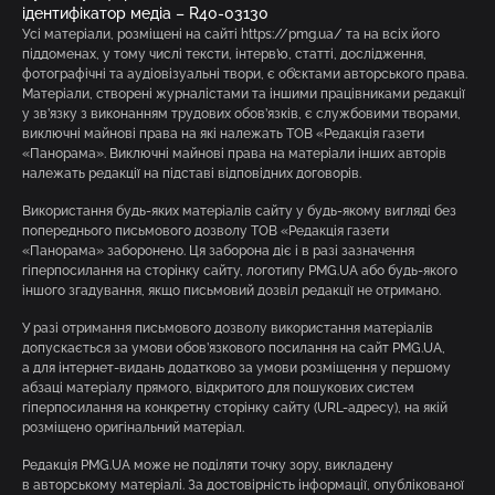
ідентифікатор медіа – R40-03130
Усі матеріали, розміщені на сайті https://pmg.ua/ та на всіх його
піддоменах, у тому числі тексти, інтерв’ю, статті, дослідження,
фотографічні та аудіовізуальні твори, є об’єктами авторського права.
Матеріали, створені журналістами та іншими працівниками редакції
у зв’язку з виконанням трудових обов’язків, є службовими творами,
виключні майнові права на які належать ТОВ «Редакція газети
«Панорама». Виключні майнові права на матеріали інших авторів
належать редакції на підставі відповідних договорів.
Використання будь-яких матеріалів сайту у будь-якому вигляді без
попереднього письмового дозволу ТОВ «Редакція газети
«Панорама» заборонено. Ця заборона діє і в разі зазначення
гіперпосилання на сторінку сайту, логотипу PMG.UA або будь-якого
іншого згадування, якщо письмовий дозвіл редакції не отримано.
У разі отримання письмового дозволу використання матеріалів
допускається за умови обов’язкового посилання на сайт PMG.UA,
а для інтернет-видань додатково за умови розміщення у першому
абзаці матеріалу прямого, відкритого для пошукових систем
гіперпосилання на конкретну сторінку сайту (URL-адресу), на якій
розміщено оригінальний матеріал.
Редакція PMG.UA може не поділяти точку зору, викладену
в авторському матеріалі. За достовірність інформації, опублікованої