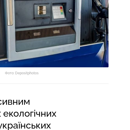
Фото: Depositphotos
есивним
 екологічних
українських