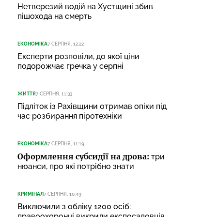
Нетверезий водій на Хустщині збив
пішохода на смерть
ЕКОНОМІКА
7 СЕРПНЯ, 12:22
Експерти розповіли, до якої ціни
подорожчає гречка у серпні
ЖИТТЯ
7 СЕРПНЯ, 11:33
Підліток із Рахівщини отримав опіки під
час розбирання піротехніки
ЕКОНОМІКА
7 СЕРПНЯ, 11:19
Оформлення субсидії на дрова:
три
нюанси, про які потрібно знати
КРИМІНАЛ
7 СЕРПНЯ, 10:49
Виключили з обліку 1200 осіб:
правоохоронці викрили експосадовців