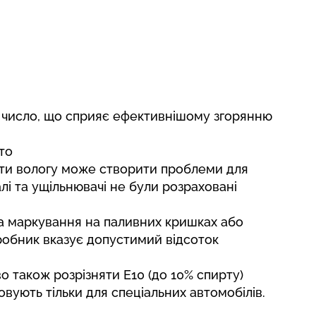
 число, що сприяє ефективнішому згорянню
то
ати вологу може створити проблеми для
алі та ущільнювачі не були розраховані
на маркування на паливних кришках або
иробник вказує допустимий відсоток
во також
розрізняти Е10 (до 10% спирту)
товують тільки для спеціальних автомобілів.