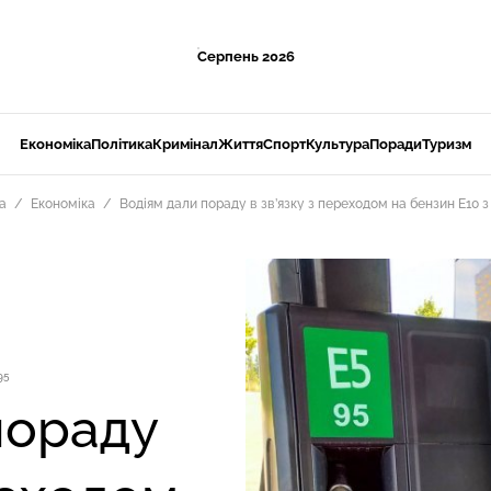
Серпень 2026
Економіка
Політика
Кримінал
Життя
Спорт
Культура
Поради
Туризм
а
Економіка
Водіям дали пораду в зв’язку з переходом на бензин Е10 з
95
пораду