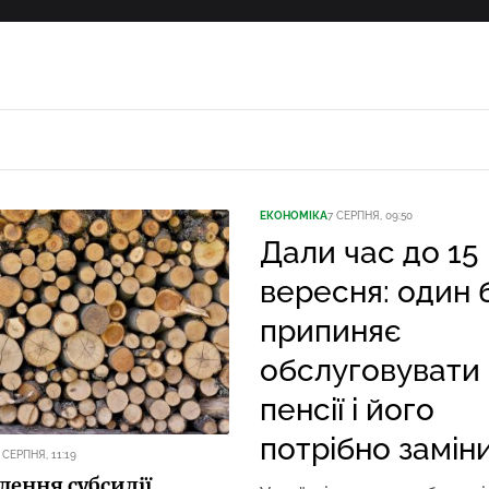
ЕКОНОМІКА
7 СЕРПНЯ, 09:50
Дали час до 15
вересня: один 
припиняє
обслуговувати
пенсії і його
потрібно замін
 СЕРПНЯ, 11:19
ення субсидії