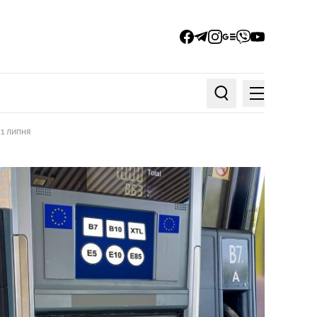
facebook
telegram
instagram
google_news
viber
youtube
Меню
Пошук по статтях
 1 липня