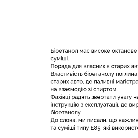
Біоетанол має високе октанове
суміші.
Порада для власників старих ав
Властивість біоетанолу поглин
старих авто, де паливні магістр
на взаємодію зі спиртом.
Фахівці радять звертати увагу 
інструкцію з експлуатації, де в
біоетанолу.
До слова, ми писали, що важли
та суміші типу Е85
, які викорис