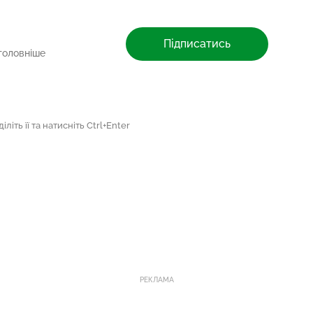
Підписатись
головніше
літь її та натисніть Ctrl+Enter
РЕКЛАМА