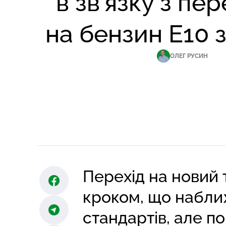
в зв’язку з пе
на бензин Е10 з
ОЛЕГ РУСИН
Перехід на новий
кроком, що набли
стандартів, але п