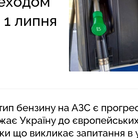
реходом
 1 липня
 тип бензину на АЗС є прогр
жає Україну до європейських
оки що викликає запитання в 