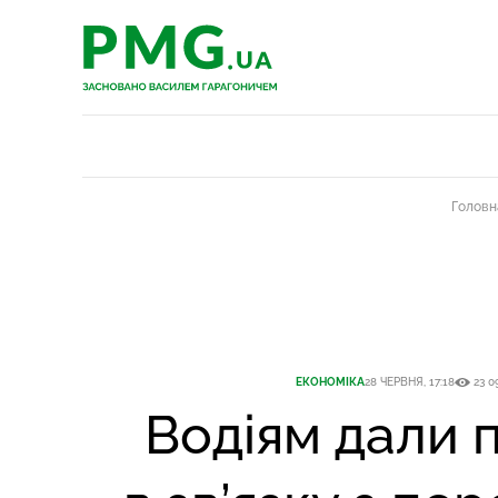
PMG.ua
PMG.ua
Головн
ЕКОНОМІКА
28 ЧЕРВНЯ, 17:18
23 0
Водіям дали 