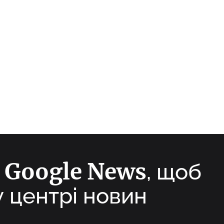
Google News
а
, щоб
у центрі новин