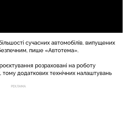
більшості сучасних автомобілів, випущених
 безпечним,
пише
«Автотема».
 проєктування розраховані на роботу
у, тому додаткових технічних налаштувань
РЕКЛАМА