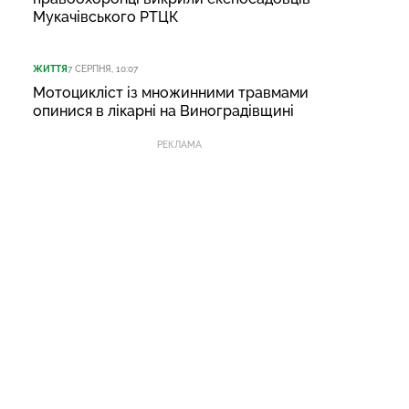
Мукачівського РТЦК
ЖИТТЯ
7 СЕРПНЯ, 10:07
Мотоцикліст із множинними травмами
опинися в лікарні на Виноградівщині
РЕКЛАМА