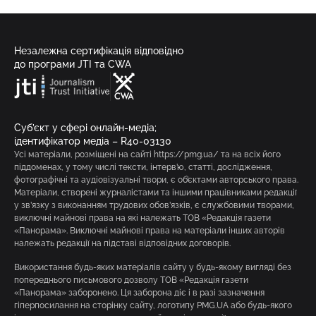
Незалежна сертифікація відповідно
до програми JTI та CWA
Суб’єкт у сфері онлайн-медіа;
ідентифікатор медіа – R40-03130
Усі матеріали, розміщені на сайті https://pmg.ua/ та на всіх його
піддоменах, у тому числі тексти, інтерв’ю, статті, дослідження,
фотографічні та аудіовізуальні твори, є об’єктами авторського права.
Матеріали, створені журналістами та іншими працівниками редакції
у зв’язку з виконанням трудових обов’язків, є службовими творами,
виключні майнові права на які належать ТОВ «Редакція газети
«Панорама». Виключні майнові права на матеріали інших авторів
належать редакції на підставі відповідних договорів.
Використання будь-яких матеріалів сайту у будь-якому вигляді без
попереднього письмового дозволу ТОВ «Редакція газети
«Панорама» заборонено. Ця заборона діє і в разі зазначення
гіперпосилання на сторінку сайту, логотипу PMG.UA або будь-якого