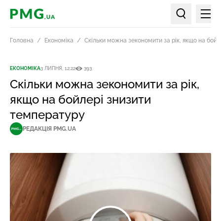
Мен
PMG.ua
Пошук по ст
Головна
Економіка
Скільки можна зекономити за рік, якщо на бой
ЕКОНОМІКА
3 ЛИПНЯ, 12:22
393
Скільки можна зекономити за рік,
якщо на бойлері знизити
температуру
РЕДАКЦІЯ PMG.UA