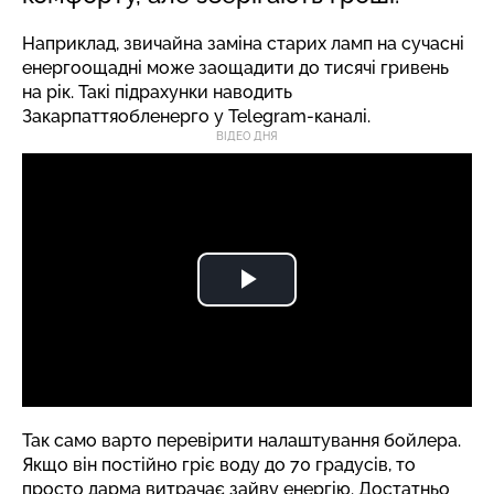
Наприклад, звичайна заміна старих ламп на сучасні
енергоощадні може заощадити до тисячі гривень
на рік. Такі підрахунки
наводить
Закарпаттяобленерго у Telegram-каналі.
ВІДЕО ДНЯ
Так само варто перевірити налаштування бойлера.
Якщо він постійно гріє воду до 70 градусів, то
просто дарма витрачає зайву енергію. Достатньо