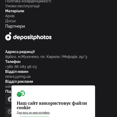
Політика конфіденційності
Умови експлуатації
Матеріали
Архів
Досьє
Партнери
Адреса редакції
89600, м.Мукачево, пл. Кирила і Мефодія, 29/3
Телефон
+380 66 083 96 03
Відділ новин
news@pmg.ua
Відділ реклами
sales@pmg.ua
Підписуйтесь на нас у соціальних мережах
facebook
telegram
instagram
google_news
Наш сайт використовує файли
cookie
Для чого це нам потрібно
viber
youtube