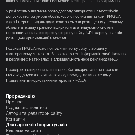
іншого згадування, якщо письмовий дозвіл редакції не отримано.
У разі отримання письмового дозволу використання матеріалів
допускається за умови обов’язкового посилання на сайт PMG.UA,
а для інтернет-видань додатково за умови розміщення у першому
абзаці матеріалу прямого, відкритого для пошукових систем
гіперпосилання на конкретну сторінку сайту (URL-адресу), на якій
розміщено оригінальний матеріал.
Редакція PMG.UA може не поділяти точку зору, викладену
в авторському матеріалі. За достовірність інформації, опублікованої
в рекламних матеріалах, відповідальність несе рекламодавець.
Передрук, поширення та інші способи використання матеріалів
PMG.UA допускаються виключно у порядку, встановленому
Правилами використання матеріалів PMG.UA
.
Про редакцію
Про нас
Редакційна політика
Автори та редактори сайту
Контакти
Для партнерів і користувачів
Реклама на сайті