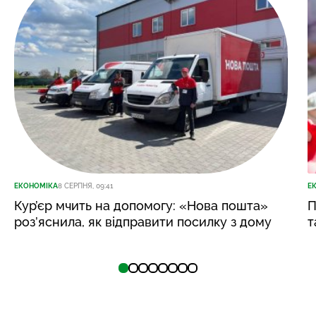
ЕКОНОМІКА
8 СЕРПНЯ, 09:41
Е
Кур’єр мчить на допомогу: «Нова пошта»
П
роз’яснила, як відправити посилку з дому
т