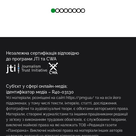
Незалежна сертифікація відповідно
до програми JTI та CWA
Суб’єкт у сфері онлайн-медіа;
ідентифікатор медіа – R40-03130
Усі матеріали, розміщені на сайті https://pmg.ua/ та на всіх його
піддоменах, у тому числі тексти, інтерв’ю, статті, дослідження,
фотографічні та аудіовізуальні твори, є об’єктами авторського права.
Матеріали, створені журналістами та іншими працівниками редакції
у зв’язку з виконанням трудових обов’язків, є службовими творами,
виключні майнові права на які належать ТОВ «Редакція газети
«Панорама». Виключні майнові права на матеріали інших авторів
належать редакції на підставі відповідних договорів.