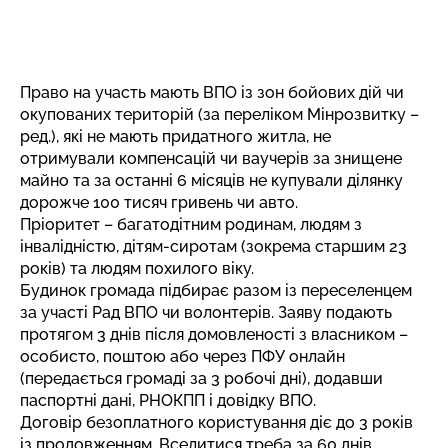
Право на участь мають ВПО із зон бойових дій чи
окупованих територій (за переліком Мінрозвитку –
ред.), які не мають придатного житла, не
отримували компенсацій чи ваучерів за знищене
майно та за останні 6 місяців не купували ділянку
дорожче 100 тисяч гривень чи авто.
Пріоритет – багатодітним родинам, людям з
інвалідністю, дітям-сиротам (зокрема старшим 23
років) та людям похилого віку.
Будинок громада підбирає разом із переселенцем
за участі Рад ВПО чи волонтерів. Заяву подають
протягом 3 днів після домовленості з власником –
особисто, поштою або через ПФУ онлайн
(передається громаді за 3 робочі дні), додавши
паспортні дані, РНОКПП і довідку ВПО.
Договір безоплатного користування
діє до 3 років
із продовженням. Вселитися треба за 60 днів,