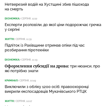
Нетверезий водій на Хустщині збив пішохода
на смерть
ЕКОНОМІКА
7 СЕРПНЯ, 12:22
Експерти розповіли, до якої ціни подорожчає гречка
у серпні
ЖИТТЯ
7 СЕРПНЯ, 11:33
Підліток із Рахівщини отримав опіки під час
розбирання піротехніки
ЕКОНОМІКА
7 СЕРПНЯ, 11:19
Оформлення субсидії на дрова:
три нюанси, про
які потрібно знати
КРИМІНАЛ
7 СЕРПНЯ, 10:49
Виключили з обліку 1200 осіб: правоохоронці
викрили експосадовців Мукачівського РТЦК
ЖИТТЯ
7 СЕРПНЯ, 10:07