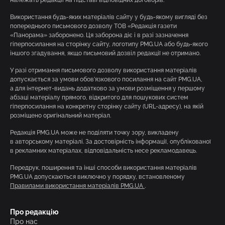
Використання будь-яких матеріалів сайту у будь-якому вигляді без
попереднього письмового дозволу ТОВ «Редакція газети
«Панорама» заборонено. Ця заборона діє і в разі зазначення
гіперпосилання на сторінку сайту, логотипу PMG.UA або будь-якого
іншого згадування, якщо письмовий дозвіл редакції не отримано.
У разі отримання письмового дозволу використання матеріалів
допускається за умови обов’язкового посилання на сайт PMG.UA,
а для інтернет-видань додатково за умови розміщення у першому
абзаці матеріалу прямого, відкритого для пошукових систем
гіперпосилання на конкретну сторінку сайту (URL-адресу), на якій
розміщено оригінальний матеріал.
Редакція PMG.UA може не поділяти точку зору, викладену
в авторському матеріалі. За достовірність інформації, опублікованої
в рекламних матеріалах, відповідальність несе рекламодавець.
Передрук, поширення та інші способи використання матеріалів
PMG.UA допускаються виключно у порядку, встановленому
Правилами використання матеріалів PMG.UA
.
Про редакцію
Про нас