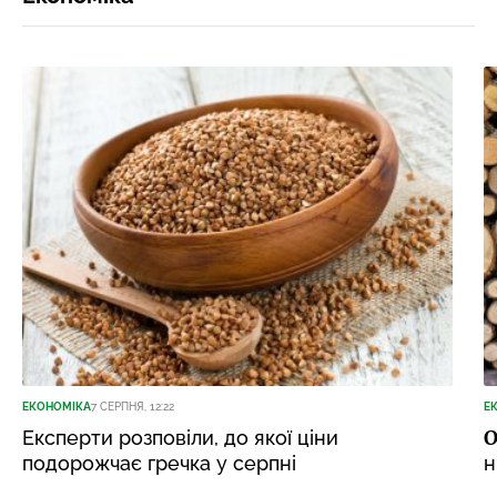
ЕКОНОМІКА
7 СЕРПНЯ, 12:22
Е
О
Експерти розповіли, до якої ціни
подорожчає гречка у серпні
н