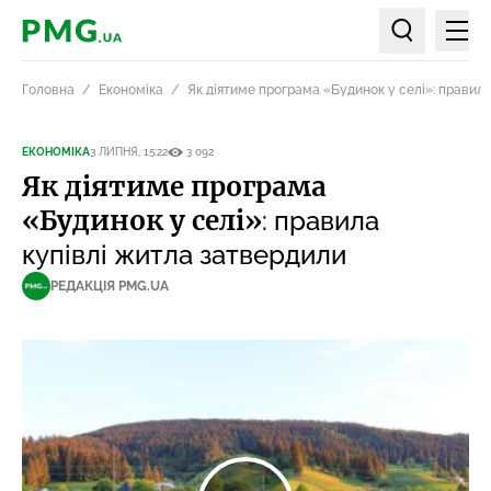
Мен
PMG.ua
Пошук по ст
Головна
Економіка
Як діятиме програма «Будинок у селі»: правил
ЕКОНОМІКА
3 ЛИПНЯ, 15:22
3 092
Як діятиме програма
«Будинок у селі»
: правила
купівлі житла затвердили
РЕДАКЦІЯ PMG.UA