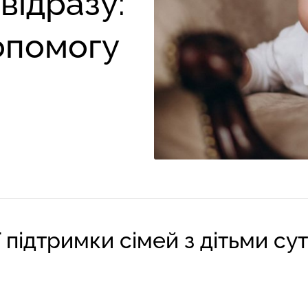
відразу:
опомогу
 підтримки сімей з дітьми су