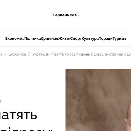
Серпень 2026
Економіка
Політика
Кримінал
Життя
Спорт
Культура
Поради
Туризм
на
Економіка
Українцям платять 50 000 гривень відразу: як отримати д
9
латять