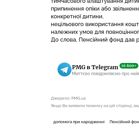
тимчасового влаштування дити
припинення опіки або звільненн
конкретної дитини,
нецільового використання кошт
належних умов для повноцінног
До слова, Пенсійний фонд
дав 
16 800+
PMG в Telegram
Миттєво повідомляємо про най
Джерело: PMG.ua
Якщо Ви виявили помилку на цій сторінці, виді
допомога при народженні
Пенсійний фо