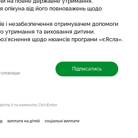
ни на повне державне утримання,
я опікуна від його повноважень щодо
ів і незабезпечення отримувачем допомоги
о утримання та виховання дитини.
роз’яснення щодо нюансів
програми «єЯсла».
Підписатись
головніше
літь її та натисніть Ctrl+Enter
нд
виплати на дітей
соціальні виплати