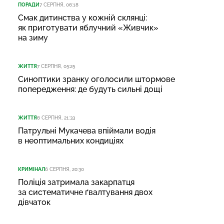
ПОРАДИ
7 СЕРПНЯ, 06:18
Смак дитинства у кожній склянці:
як приготувати яблучний «Живчик»
на зиму
ЖИТТЯ
7 СЕРПНЯ, 05:25
Синоптики зранку оголосили штормове
попередження: де будуть сильні дощі
ЖИТТЯ
6 СЕРПНЯ, 21:33
Патрульні Мукачева впіймали водія
в неоптимальних кондиціях
КРИМІНАЛ
6 СЕРПНЯ, 20:30
Поліція затримала закарпатця
за систематичне ґвалтування двох
дівчаток