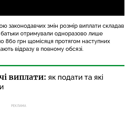
ю законодавчих змін розмір виплати складав
и» батьки отримували одноразово лише
 по 860 грн щомісяця протягом наступних
ають відразу в повному обсязі.
ячі виплати:
як подати та які
и
РЕКЛАМА