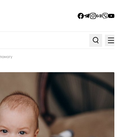
facebook
telegram
instagram
google_news
viber
youtube
Меню
Пошук по статтях
опомогу