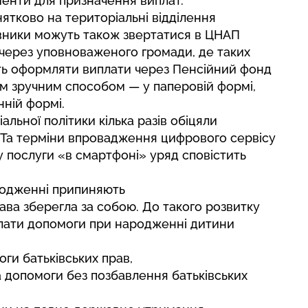
менти для призначення виплат.
ятково на територіальні відділення
явники можуть також звертатися в ЦНАП
через уповноваженого громади, де таких
ть оформляти виплати через Пенсійний фонд
им зручним способом — у паперовій формі,
ній формі.
льної політики кілька разів обіцяли
. Та терміни впровадження цифрового сервісу
у послуги «в смартфоні» уряд сповістить
родженні припиняють
ва зберегла за собою. До такого розвитку
иплати допомоги при народженні дитини
ги батьківських прав,
а допомоги без позбавлення батьківських