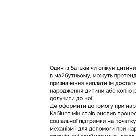
Один із батьків чи опікун дитин
в майбутньому, можуть претен
призначення виплати їм достатн
народження дитини або копію р
долучити до неї.
Де оформити допомогу при нар
Кабінет міністрів оновив проц
соціальної підтримки на початк
механізм і для допомоги при н