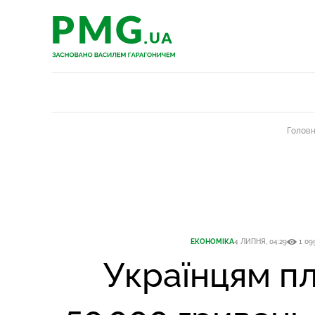
PMG.ua
PMG.ua
Голов
ЕКОНОМІКА
4 ЛИПНЯ, 04:29
1 09
Українцям п