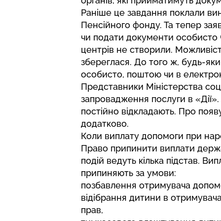
органів, які прийматимуть доку
Раніше це завдання поклали вин
Пенсійного фонду. Та тепер за
чи подати документи особисто 
центрів не створили. Можливіс
збереглася. До того ж, будь-як
особисто, поштою чи в електрон
Представники Міністерства соціа
запровадження послуги в «Дії»
постійно відкладають. Про появ
додатково.
Коли виплату допомоги при на
Право припинити виплати держа
подій ведуть кілька підстав. В
припиняють за умови:
позбавлення отримувача допомо
відібрання дитини в отримувач
прав,