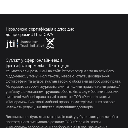
Незалежна сертифікація відповідно
до програми JTI та CWA
Суб’єкт у сфері онлайн-медіа;
ідентифікатор медіа – R40-03130
Усі матеріали, розміщені на сайті https://pmg.ua/ та на всіх його
піддоменах, у тому числі тексти, інтерв’ю, статті, дослідження,
фотографічні та аудіовізуальні твори, є об’єктами авторського права.
Матеріали, створені журналістами та іншими працівниками редакції
у зв’язку з виконанням трудових обов’язків, є службовими творами,
виключні майнові права на які належать ТОВ «Редакція газети
«Панорама». Виключні майнові права на матеріали інших авторів
належать редакції на підставі відповідних договорів.
Використання будь-яких матеріалів сайту у будь-якому вигляді без
попереднього письмового дозволу ТОВ «Редакція газети
«Панорама» заборонено. Ця заборона діє і в разі зазначення