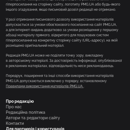
гіперпосилання на сторінку сайту, логотипу PMG.UA або будь-якого
іншого згадування, якщо письмовий дозвіл редакції не отримано.
У разі отримання письмового дозволу використання матеріалів
допускається за умови обов’язкового посилання на сайт PMG.UA,
а для інтернет-видань додатково за умови розміщення у першому
абзаці матеріалу прямого, відкритого для пошукових систем
гіперпосилання на конкретну сторінку сайту (URL-адресу), на якій
розміщено оригінальний матеріал.
Редакція PMG.UA може не поділяти точку зору, викладену
в авторському матеріалі. За достовірність інформації, опублікованої
в рекламних матеріалах, відповідальність несе рекламодавець.
Передрук, поширення та інші способи використання матеріалів
PMG.UA допускаються виключно у порядку, встановленому
Правилами використання матеріалів PMG.UA
.
Про редакцію
Про нас
Редакційна політика
Автори та редактори сайту
Контакти
Для партнерів і користувачів