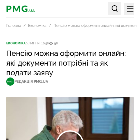
Мен
PMG.ua
Пошук по ст
Головна
Економіка
Пенсію можна оформити онлайн: які документи 
ЕКОНОМІКА
9 ЛИПНЯ, 16:58
98
Пенсію можна оформити онлайн:
які документи потрібні та як
подати заяву
РЕДАКЦІЯ PMG.UA