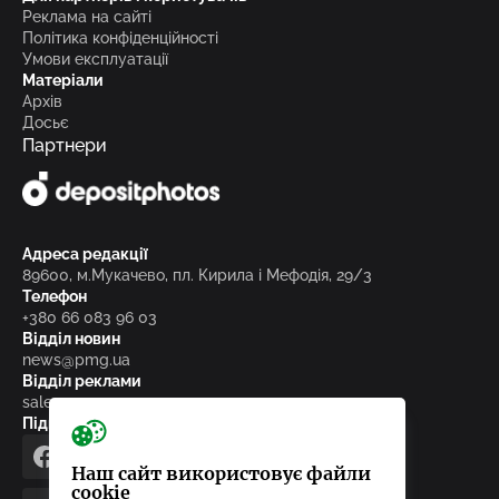
Реклама на сайті
Політика конфіденційності
Умови експлуатації
Матеріали
Архів
Досьє
Партнери
Адреса редакції
89600, м.Мукачево, пл. Кирила і Мефодія, 29/3
Телефон
+380 66 083 96 03
Відділ новин
news@pmg.ua
Відділ реклами
sales@pmg.ua
Підписуйтесь на нас у соціальних мережах
facebook
telegram
instagram
google_news
Наш сайт використовує файли
cookie