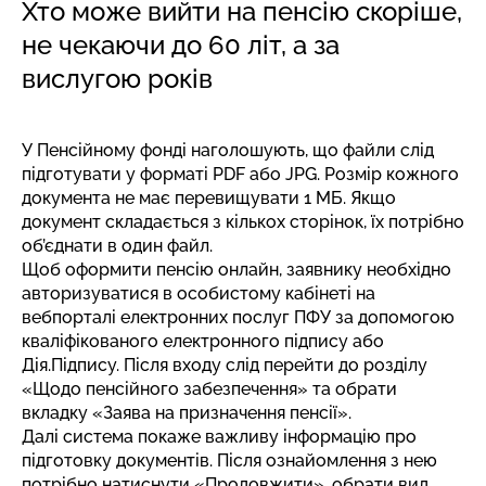
Хто може вийти на пенсію скоріше,
не чекаючи до 60 літ, а за
вислугою років
У Пенсійному фонді
наголошують
, що файли слід
підготувати у форматі PDF або JPG. Розмір кожного
документа не має перевищувати 1 МБ. Якщо
документ складається з кількох сторінок, їх потрібно
об’єднати в один файл.
Щоб оформити пенсію онлайн, заявнику необхідно
авторизуватися в особистому кабінеті на
вебпорталі електронних послуг ПФУ за допомогою
кваліфікованого електронного підпису або
Дія.Підпису. Після входу слід перейти до розділу
«Щодо пенсійного забезпечення» та обрати
вкладку «Заява на призначення пенсії».
Далі система покаже важливу інформацію про
підготовку документів. Після ознайомлення з нею
потрібно натиснути «Продовжити», обрати вид