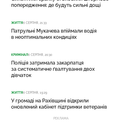
попередження: де будуть сильні дощі
ЖИТТЯ
6 СЕРПНЯ, 21:33
Патрульні Мукачева впіймали водія
в неоптимальних кондиціях
КРИМІНАЛ
6 СЕРПНЯ, 20:30
Поліція затримала закарпатця
за систематичне ґвалтування двох
дівчаток
ЖИТТЯ
6 СЕРПНЯ, 19:29
У громаді на Рахівщині відкрили
оновлений кабінет підтримки ветеранів
РЕКЛАМА