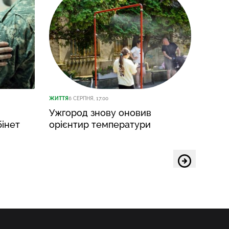
ЖИТТЯ
6 СЕРПНЯ, 17:00
ЖИТТЯ
6
Ужгород знову оновив
Манд
бінет
орієнтир температури
викл
у ліс