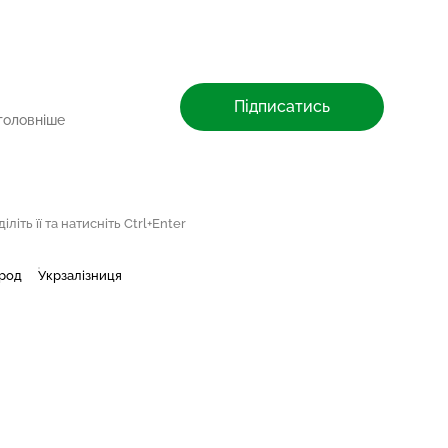
Підписатись
головніше
літь її та натисніть Ctrl+Enter
ород
Укрзалізниця