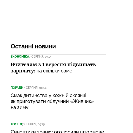
Останні новини
ЕКОНОМІКА
7 СЕРПНЯ, 07:09
Вчителям з 1 вересня підвищать
зарплату:
на скільки саме
ПОРАДИ
7 СЕРПНЯ, 06:18
Смак дитинства у кожній склянці:
як приготувати яблучний «Живчик»
на зиму
ЖИТТЯ
7 СЕРПНЯ, 05:25
Синоптики зранку оголосили штормове