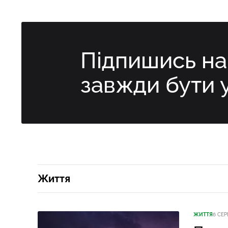
Підпишись н
завжди бути 
Життя
ЖИТТЯ
6 СЕР