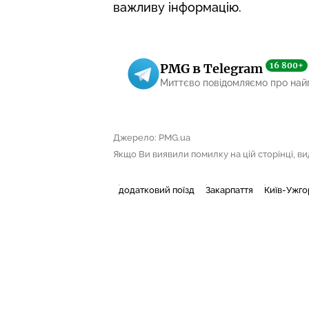
важливу інформацію.
16 800+
PMG в Telegram
Миттєво повідомляємо про най
Джерело: PMG.ua
Якщо Ви виявили помилку на цій сторінці, виді
додатковий поїзд
Закарпаття
Київ-Ужг