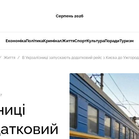
Серпень 2026
Економіка
Політика
Кримінал
Життя
Спорт
Культура
Поради
Туризм
Життя
В Укрзалізниці запускають додатковий рейс з Києва до Ужгород
67
ниці
датковий