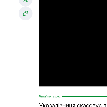
Читайте також:
Укрзалізниця скасовує д