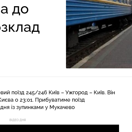
а до
озклад
ий поїзд 245/246 Київ – Ужгород – Київ. Він
 Києва о 23:01. Прибуватиме поїзд
 дня із зупинками у Мукачево
ВІДЕО ДНЯ