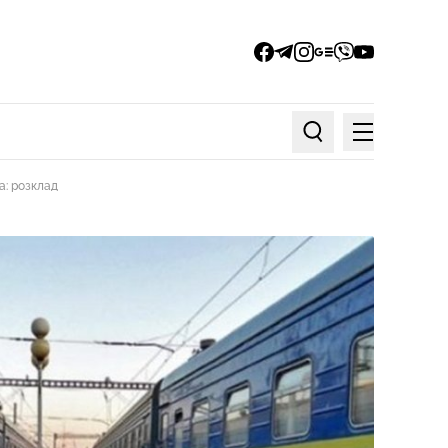
facebook
telegram
instagram
google_news
viber
youtube
Меню
Пошук по статтях
а: розклад