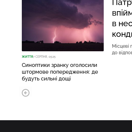
Патр
впій
в не
конд
Місцеві 
до відпо
ЖИТТЯ
7 СЕРПНЯ, 05:25
Синоптики зранку оголосили
штормове попередження: де
будуть сильні дощі