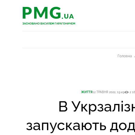
PMG.ua
PMG.ua
Головна
ЖИТТЯ
12 ТРАВНЯ 2022, 19:49
2 1
В Укрзаліз
запускають до