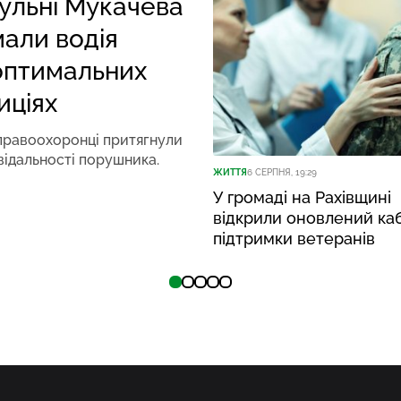
ульні Мукачева
мали водія
оптимальних
иціях
правоохоронці притягнули
відальності порушника.
ЖИТТЯ
6 СЕРПНЯ, 19:29
У громаді на Рахівщині
відкрили оновлений ка
підтримки ветеранів