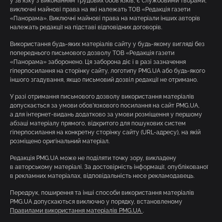
у зв’язку з виконанням трудових обов’язків, є службовими творами,
виключні майнові права на які належать ТОВ «Редакція газети
«Панорама». Виключні майнові права на матеріали інших авторів
належать редакції на підставі відповідних договорів.
Використання будь-яких матеріалів сайту у будь-якому вигляді без
попереднього письмового дозволу ТОВ «Редакція газети
«Панорама» заборонено. Ця заборона діє і в разі зазначення
гіперпосилання на сторінку сайту, логотипу PMG.UA або будь-якого
іншого згадування, якщо письмовий дозвіл редакції не отримано.
У разі отримання письмового дозволу використання матеріалів
допускається за умови обов’язкового посилання на сайт PMG.UA,
а для інтернет-видань додатково за умови розміщення у першому
абзаці матеріалу прямого, відкритого для пошукових систем
гіперпосилання на конкретну сторінку сайту (URL-адресу), на якій
розміщено оригінальний матеріал.
Редакція PMG.UA може не поділяти точку зору, викладену
в авторському матеріалі. За достовірність інформації, опублікованої
в рекламних матеріалах, відповідальність несе рекламодавець.
Передрук, поширення та інші способи використання матеріалів
PMG.UA допускаються виключно у порядку, встановленому
Правилами використання матеріалів PMG.UA
.