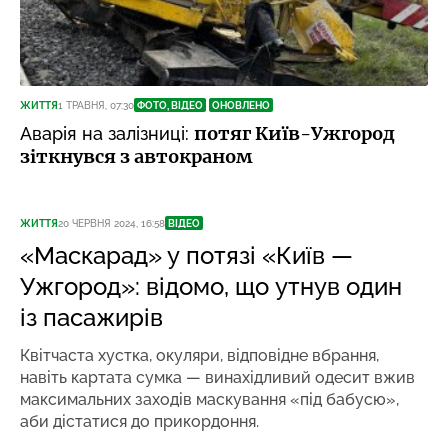
ЖИТТЯ
1 ТРАВНЯ, 07:30
ФОТО, ВІДЕО
ОНОВЛЕНО
потяг Київ-Ужгород
Аварія на залізниці:
зіткнувся з автокраном
ЖИТТЯ
20 ЧЕРВНЯ 2024, 16:58
ВІДЕО
«Маскарад» у потязі «Київ —
Ужгород»: відомо, що утнув один
із пасажирів
Квітчаста хустка, окуляри, відповідне вбрання,
навіть картата сумка — винахідливий одесит вжив
максимальних заходів маскування «під бабусю»,
аби дістатися до прикордоння.