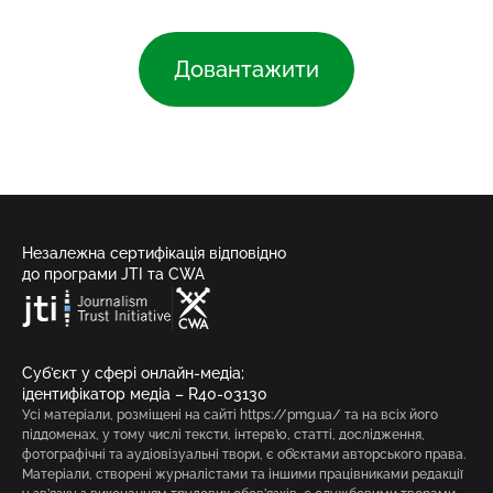
Довантажити
Незалежна сертифікація відповідно
до програми JTI та CWA
Суб’єкт у сфері онлайн-медіа;
ідентифікатор медіа – R40-03130
Усі матеріали, розміщені на сайті https://pmg.ua/ та на всіх його
піддоменах, у тому числі тексти, інтерв’ю, статті, дослідження,
фотографічні та аудіовізуальні твори, є об’єктами авторського права.
Матеріали, створені журналістами та іншими працівниками редакції