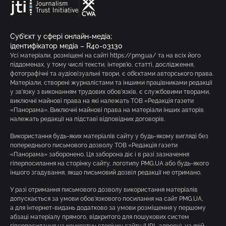
Суб’єкт у сфері онлайн-медіа;
ідентифікатор медіа – R40-03130
Усі матеріали, розміщені на сайті https://pmg.ua/ та на всіх його
піддоменах, у тому числі тексти, інтерв’ю, статті, дослідження,
фотографічні та аудіовізуальні твори, є об’єктами авторського права.
Матеріали, створені журналістами та іншими працівниками редакції
у зв’язку з виконанням трудових обов’язків, є службовими творами,
виключні майнові права на які належать ТОВ «Редакція газети
«Панорама». Виключні майнові права на матеріали інших авторів
належать редакції на підставі відповідних договорів.
Використання будь-яких матеріалів сайту у будь-якому вигляді без
попереднього письмового дозволу ТОВ «Редакція газети
«Панорама» заборонено. Ця заборона діє і в разі зазначення
гіперпосилання на сторінку сайту, логотипу PMG.UA або будь-якого
іншого згадування, якщо письмовий дозвіл редакції не отримано.
У разі отримання письмового дозволу використання матеріалів
допускається за умови обов’язкового посилання на сайт PMG.UA,
а для інтернет-видань додатково за умови розміщення у першому
абзаці матеріалу прямого, відкритого для пошукових систем
гіперпосилання на конкретну сторінку сайту (URL-адресу), на якій