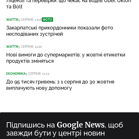
Ліцензії та перевірки: що чекає на водіїв Uber, Uklon
та Bolt
ЖИТТЯ
9 СЕРПНЯ, 13:18
ФОТО
Закарпатські прикордонники показали фото
несподіваних зустрічей
ЖИТТЯ
9 СЕРПНЯ, 12:20
Нові вимоги до супермаркетів: у жовтні етикетки
продуктів зміняться
ЕКОНОМІКА
9 СЕРПНЯ, 11:13
До 95 тисяч гривень: з 1 серпня до 30 жовтня
виплачують нову допомогу
Google News
Підпишись на
, щоб
завжди бути у центрі новин