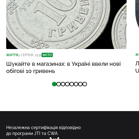
Ж
ЖИТТЯ
9 СЕРПНЯ, 15:31
ФОТО
Л
Шукайте в магазинах: в Україні ввели нові
U
обігові 10 гривень
Незалежна сертифікація відповідно
до програми JTI та CWA