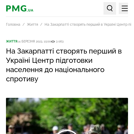
Мен
PMG.ua
Пошук по ст
Головна
Життя
На Закарпатті створять перший в Україні Центр пі
ЖИТТЯ
14 БЕРЕЗНЯ 2023, 15:00
3 063
На Закарпатті створять перший в
Україні Центр підготовки
населення до національного
спротиву