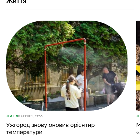
Життя
ЖИТТЯ
6 СЕРПНЯ, 17:00
Ж
Ужгород знову оновив орієнтир
М
температури
«