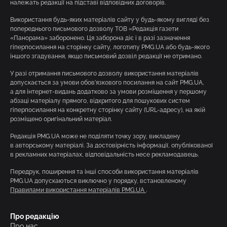
належать редакції на підставі відповідних договорів.
Використання будь-яких матеріалів сайту у будь-якому вигляді без
попереднього письмового дозволу ТОВ «Редакція газети
«Панорама» заборонено. Ця заборона діє і в разі зазначення
гіперпосилання на сторінку сайту, логотипу PMG.UA або будь-якого
іншого згадування, якщо письмовий дозвіл редакції не отримано.
У разі отримання письмового дозволу використання матеріалів
допускається за умови обов’язкового посилання на сайт PMG.UA,
а для інтернет-видань додатково за умови розміщення у першому
абзаці матеріалу прямого, відкритого для пошукових систем
гіперпосилання на конкретну сторінку сайту (URL-адресу), на якій
розміщено оригінальний матеріал.
Редакція PMG.UA може не поділяти точку зору, викладену
в авторському матеріалі. За достовірність інформації, опублікованої
в рекламних матеріалах, відповідальність несе рекламодавець.
Передрук, поширення та інші способи використання матеріалів
PMG.UA допускаються виключно у порядку, встановленому
Правилами використання матеріалів PMG.UA
.
Про редакцію
Про нас