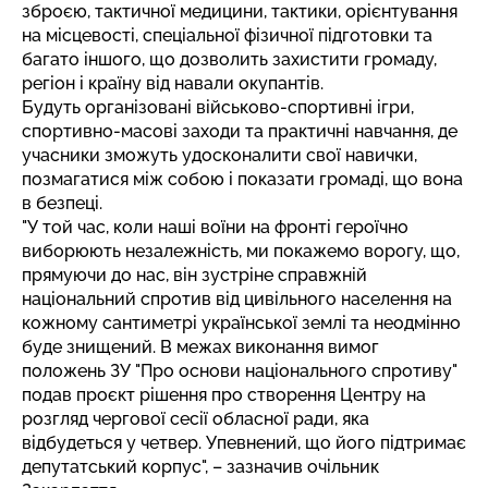
зброєю, тактичної медицини, тактики, орієнтування
на місцевості, спеціальної фізичної підготовки та
багато іншого, що дозволить захистити громаду,
регіон і країну від навали окупантів.
Будуть організовані військово-спортивні ігри,
спортивно-масові заходи та практичні навчання, де
учасники зможуть удосконалити свої навички,
позмагатися між собою і показати громаді, що вона
в безпеці.
"У той час, коли наші воїни на фронті героїчно
виборюють незалежність, ми покажемо ворогу, що,
прямуючи до нас, він зустріне справжній
національний спротив від цивільного населення на
кожному сантиметрі української землі та неодмінно
буде знищений. В межах виконання вимог
положень ЗУ "Про основи національного спротиву"
подав проєкт рішення про створення Центру на
розгляд чергової сесії обласної ради, яка
відбудеться у четвер. Упевнений, що його підтримає
депутатський корпус", – зазначив очільник