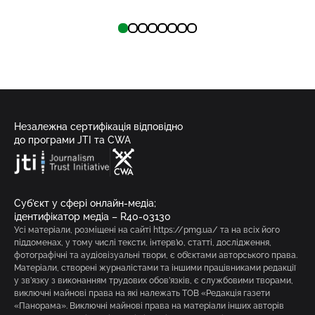
Незалежна сертифікація відповідно
до програми JTI та CWA
Суб’єкт у сфері онлайн-медіа;
ідентифікатор медіа – R40-03130
Усі матеріали, розміщені на сайті https://pmg.ua/ та на всіх його
піддоменах, у тому числі тексти, інтерв’ю, статті, дослідження,
фотографічні та аудіовізуальні твори, є об’єктами авторського права.
Матеріали, створені журналістами та іншими працівниками редакції
у зв’язку з виконанням трудових обов’язків, є службовими творами,
виключні майнові права на які належать ТОВ «Редакція газети
«Панорама». Виключні майнові права на матеріали інших авторів