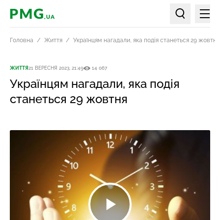
Мен
PMG.ua
Пошук по ст
Головна
Життя
Українцям нагадали, яка подія станеться 29 жовтня
ЖИТТЯ
21 ВЕРЕСНЯ 2023, 21:49
14 067
Українцям нагадали, яка подія
станеться 29 жовтня