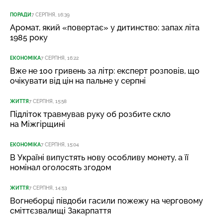
ПОРАДИ
7 СЕРПНЯ, 16:39
Аромат, який «повертає» у дитинство: запах літа
1985 року
ЕКОНОМІКА
7 СЕРПНЯ, 16:22
Вже не 100 гривень за літр: експерт розповів, що
очікувати від цін на пальне у серпні
ЖИТТЯ
7 СЕРПНЯ, 15:58
Підліток травмував руку об розбите скло
на Міжгірщині
ЕКОНОМІКА
7 СЕРПНЯ, 15:04
В Україні випустять нову особливу монету, а її
номінал оголосять згодом
ЖИТТЯ
7 СЕРПНЯ, 14:53
Вогнеборці півдоби гасили пожежу на черговому
сміттєзвалищі Закарпаття