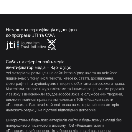
Незалежна сертифікація відповідно
до програми JTI та CWA
Суб’єкт у сфері онлайн-медіа;
ідентифікатор медіа – R40-03130
Усі матеріали, розміщені на сайті https://pmg.ua/ та на всіх його
піддоменах, у тому числі тексти, інтерв’ю, статті, дослідження,
фотографічні та аудіовізуальні твори, є об’єктами авторського права.
Матеріали, створені журналістами та іншими працівниками редакції
у зв’язку з виконанням трудових обов’язків, є службовими творами,
виключні майнові права на які належать ТОВ «Редакція газети
«Панорама». Виключні майнові права на матеріали інших авторів
належать редакції на підставі відповідних договорів.
Використання будь-яких матеріалів сайту у будь-якому вигляді без
попереднього письмового дозволу ТОВ «Редакція газети
«Панорама» заборонено. Ця заборона діє і в разі зазначення