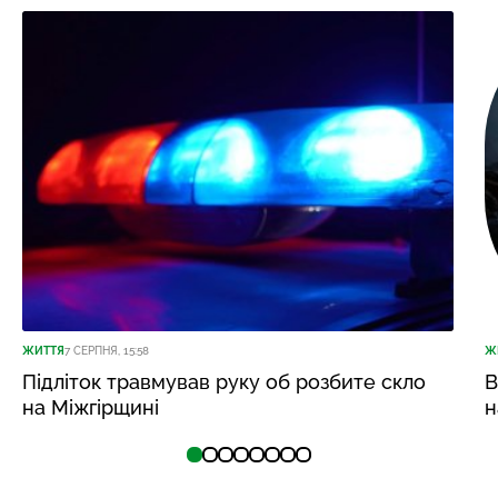
ЖИТТЯ
7 СЕРПНЯ, 15:58
Ж
Підліток травмував руку об розбите скло
В
на Міжгірщині
н