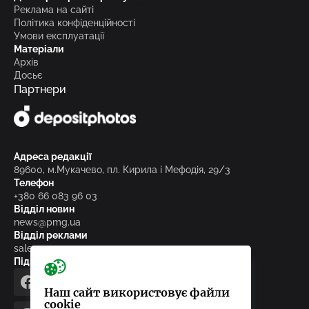
Реклама на сайті
Політика конфіденційності
Умови експлуатації
Матеріали
Архів
Досьє
Партнери
Адреса редакції
89600, м.Мукачево, пл. Кирила і Мефодія, 29/3
Телефон
+380 66 083 96 03
Відділ новин
news@pmg.ua
Відділ реклами
sales@pmg.ua
Підписуйтесь на нас у соціальних мережах
facebook
telegram
instagram
google_news
Наш сайт використовує файли
cookie