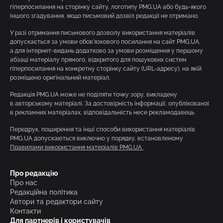
гіперпосилання на сторінку сайту, логотипу PMG.UA або будь-якого
іншого згадування, якщо письмовий дозвіл редакції не отримано.
У разі отримання письмового дозволу використання матеріалів
допускається за умови обов’язкового посилання на сайт PMG.UA,
а для інтернет-видань додатково за умови розміщення у першому
абзаці матеріалу прямого, відкритого для пошукових систем
гіперпосилання на конкретну сторінку сайту (URL-адресу), на якій
розміщено оригінальний матеріал.
Редакція PMG.UA може не поділяти точку зору, викладену
в авторському матеріалі. За достовірність інформації, опублікованої
в рекламних матеріалах, відповідальність несе рекламодавець.
Передрук, поширення та інші способи використання матеріалів
PMG.UA допускаються виключно у порядку, встановленому
Правилами використання матеріалів PMG.UA
.
Про редакцію
Про нас
Редакційна політика
Автори та редактори сайту
Контакти
Для партнерів і користувачів