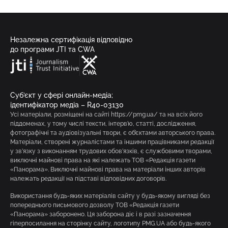
Незалежна сертифікація відповідно
до програми JTI та CWA
Суб’єкт у сфері онлайн-медіа;
ідентифікатор медіа – R40-03130
Усі матеріали, розміщені на сайті https://pmg.ua/ та на всіх його
піддоменах, у тому числі тексти, інтерв’ю, статті, дослідження,
фотографічні та аудіовізуальні твори, є об’єктами авторського права.
Матеріали, створені журналістами та іншими працівниками редакції
у зв’язку з виконанням трудових обов’язків, є службовими творами,
виключні майнові права на які належать ТОВ «Редакція газети
«Панорама». Виключні майнові права на матеріали інших авторів
належать редакції на підставі відповідних договорів.
Використання будь-яких матеріалів сайту у будь-якому вигляді без
попереднього письмового дозволу ТОВ «Редакція газети
«Панорама» заборонено. Ця заборона діє і в разі зазначення
гіперпосилання на сторінку сайту, логотипу PMG.UA або будь-якого