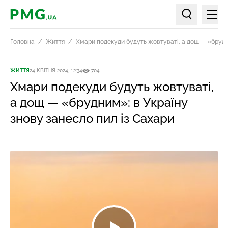
Мен
PMG.ua
Пошук по ст
Головна
Життя
Хмари подекуди будуть жовтуваті, а дощ — «брудни
ЖИТТЯ
24 КВІТНЯ 2024, 12:34
704
Хмари подекуди будуть жовтуваті,
а дощ — «брудним»: в Україну
знову занесло пил із Сахари