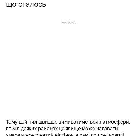
що сталось
РЕКЛАМА
Тому цей пил швидше вимиватиметься з атмосфери,
втім в деяких районах це явище може надавати
хмарам жовтуватий відтінок, а самі дощові краплі,