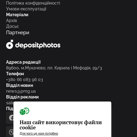
Політика конфіденційності
Умови експлуатації
Матеріали
Архів
Досьє
Партнери
Адреса редакції
89600, м.Мукачево, пл. Кирила і Мефодія, 29/3
Телефон
+380 66 083 96 03
Відділ новин
news@pmg.ua
Відділ реклами
sales@pmg.ua
Підписуйтесь на нас у соціальних мережах
facebook
telegram
instagram
google_news
Наш сайт використовує файли
cookie
Для чого це нам потрібно
viber
youtube