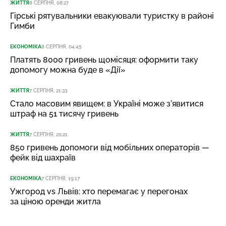
ЖИТТЯ
8 СЕРПНЯ, 08:27
Гірські рятувальники евакуювали туристку в районі
Гимби
ЕКОНОМІКА
8 СЕРПНЯ, 04:45
Платять 8000 гривень щомісяця: оформити таку
допомогу можна буде в «Дії»
ЖИТТЯ
7 СЕРПНЯ, 21:33
Стало масовим явищем: в Україні може з’явитися
штраф на 51 тисячу гривень
ЖИТТЯ
7 СЕРПНЯ, 20:21
850 гривень допомоги від мобільних операторів —
фейк від шахраїв
ЕКОНОМІКА
7 СЕРПНЯ, 19:17
Ужгород vs Львів: хто перемагає у перегонах
за ціною оренди житла