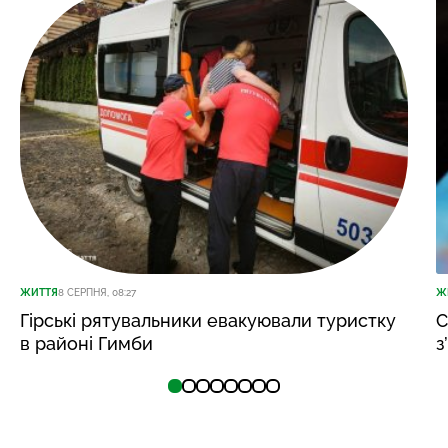
ЖИТТЯ
8 СЕРПНЯ, 08:27
Ж
Гірські рятувальники евакуювали туристку
С
в районі Гимби
з