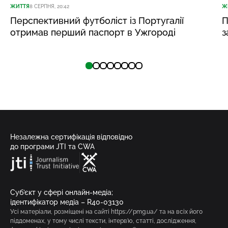
ЖИТТЯ
8 СЕРПНЯ, 20:42
Ж
Перспективний футболіст із Португалії
П
отримав перший паспорт в Ужгороді
з
Незалежна сертифікація відповідно
до програми JTI та CWA
Суб’єкт у сфері онлайн-медіа;
ідентифікатор медіа – R40-03130
Усі матеріали, розміщені на сайті https://pmg.ua/ та на всіх його
піддоменах, у тому числі тексти, інтерв’ю, статті, дослідження,