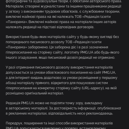
фотографічні та аудіовізуальні твори, є об’єктами авторського права.
Матеріали, створені журналістами та іншими працівниками редакції
у зв’язку з виконанням трудових обов’язків, є службовими творами,
виключні майнові права на які належать ТОВ «Редакція газети
«Панорама». Виключні майнові права на матеріали інших авторів
належать редакції на підставі відповідних договорів.
Використання будь-яких матеріалів сайту у будь-якому вигляді без
попереднього письмового дозволу ТОВ «Редакція газети
«Панорама» заборонено. Ця заборона діє і в разі зазначення
гіперпосилання на сторінку сайту, логотипу PMG.UA або будь-якого
іншого згадування, якщо письмовий дозвіл редакції не отримано.
У разі отримання письмового дозволу використання матеріалів
допускається за умови обов’язкового посилання на сайт PMG.UA,
а для інтернет-видань додатково за умови розміщення у першому
абзаці матеріалу прямого, відкритого для пошукових систем
гіперпосилання на конкретну сторінку сайту (URL-адресу), на якій
розміщено оригінальний матеріал.
Редакція PMG.UA може не поділяти точку зору, викладену
в авторському матеріалі. За достовірність інформації, опублікованої
в рекламних матеріалах, відповідальність несе рекламодавець.
Передрук, поширення та інші способи використання матеріалів
PMG.UA допускаються виключно у порядку, встановленому