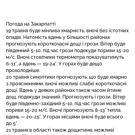
Погода на Закарпатті
19 травня буде мінлива хмарність, вночі без істотних
опадів. Натомість вдень у більшості районах
прогнозують короткочасні дощі і грози. Вітер буде
південний 5-10, під час грози подекуди пориви 15-20
м/с. Вночі стовпчики термометра показуватимуть
6-11°, а вдень — 19-24°. У горах буде дещо
прохолодніше.
20 травня синоптики прогнозують, що буде хмарно
з проясненнями, вночі можливі слабкі короткочасні
дощі. Вдень у деяких районах також часом йтиме
дощ, подекуди значний. Прогнозують і грози. Вітер
буде південно-західний 5-10, під час грози можливі
пориви 15-20 м/с. Вночі прогнозують 8-13° тепла,
вдень — 20-25°. У горах місцями вночі буде всього
до 5°.
21 травня в області також дощитиме, можливі