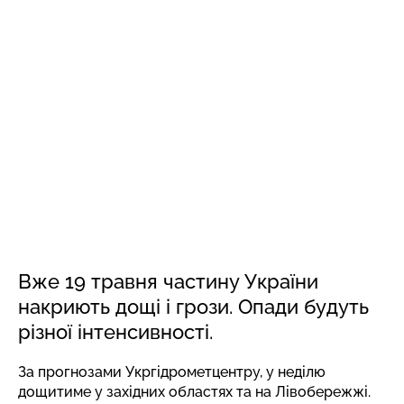
ЖИТТЯ
18 ТРАВНЯ 2024, 17:49
12 107
Синоптики попереджають про
дощі та грози: коли погіршиться
погода
Фото: Depositphotos
Вже 19 травня частину України
накриють дощі і грози. Опади будуть
різної інтенсивності.
За прогнозами Укргідрометцентру, у неділю
дощитиме у західних областях та на Лівобережжі.