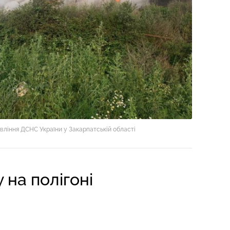
вління ДСНС України у Закарпатській області
на полігоні