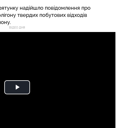
орятунку надійшло повідомлення про
олігону твердих побутових відходів
йону.
ВІДЕО ДНЯ