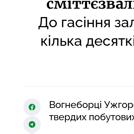
сміттєзва
До гасіння за
кілька десятк
Вогнеборці Ужгор
твердих побутових