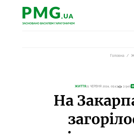
PMG.ua
PMG.ua
Головна
Ж
ЖИТТЯ
21 ЧЕРВНЯ 2024, 05:43
3 940
Ф
На Закарп
загоріло