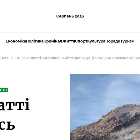
Серпень 2026
Економіка
Політика
Кримінал
Життя
Спорт
Культура
Поради
Туризм
иття
На Закарпатті загорілось сміттєзвалище. До гасіння залучено кілька
ОТО
атті
сь