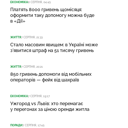
ЕКОНОМІКА
8 СЕРПНЯ, 04:45
Платять 8000 гривень щомісяця:
оформити таку допомогу можна буде
в «Дії»
ЖИТТЯ
7 СЕРПНЯ, 21:33
Стало масовим явищем: в Україні може
з’явитися штраф на 51 тисячу гривень
ЖИТТЯ
7 СЕРПНЯ, 20:21
850 гривень допомоги від мобільних
операторів — фейк від шахраїв
ЕКОНОМІКА
7 СЕРПНЯ, 19:17
Ужгород vs Львів: хто перемагає
у перегонах за ціною оренди житла
ПОРАДИ
7 СЕРПНЯ, 17:45