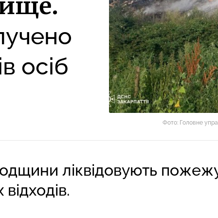
лище.
лучено
ів осіб
Фото: Головне упра
одщини ліквідовують пожежу 
 відходів.