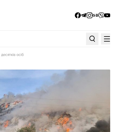
facebook
telegram
instagram
google_news
viber
youtube
Меню
Пошук по статтях
 десятків осіб