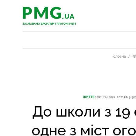
PMG.ua
PMG.ua
Головна
Ж
ЖИТТЯ
5 ЛИПНЯ 2024, 12:31
9 98
До школи з 19 
одне з міст ог