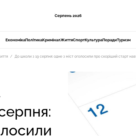
Серпень 2026
Економіка
Політика
Кримінал
Життя
Спорт
Культура
Поради
Туризм
иття
До школи з 19 серпня: одне з міст оголосили про скоріший старт на
7
серпня:
олосили