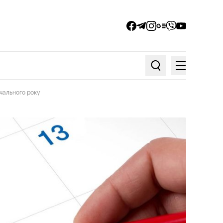
facebook
telegram
instagram
google_news
viber
youtube
Меню
Пошук по статтях
вчального року