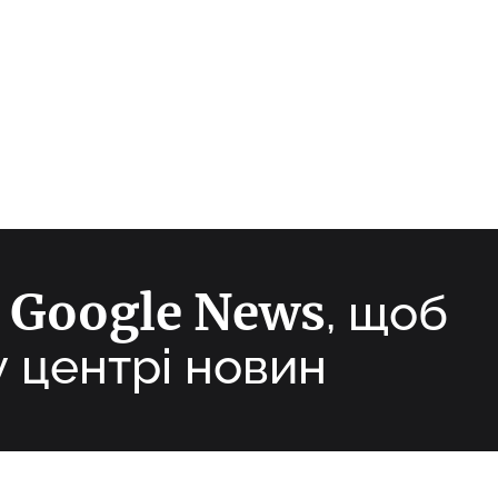
Google News
а
, щоб
у центрі новин