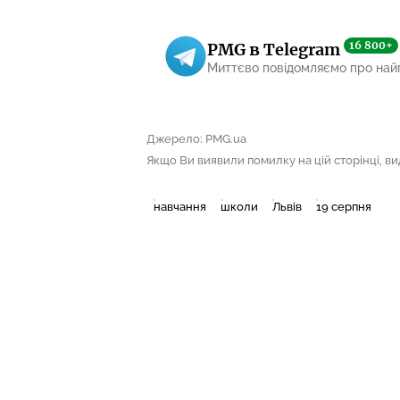
16 800+
PMG в Telegram
Миттєво повідомляємо про най
Джерело: PMG.ua
Якщо Ви виявили помилку на цій сторінці, виді
навчання
школи
Львів
19 серпня