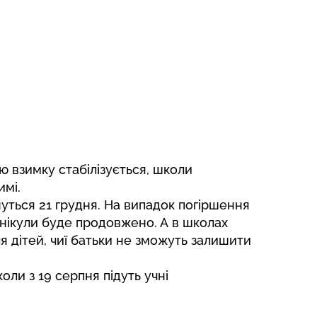
ю взимку стабілізується, школи
мі.
нуться 21 грудня. На випадок погіршення
анікули буде продовжено. А в школах
я дітей, чиї батьки не зможуть залишити
оли з 19 серпня підуть учні