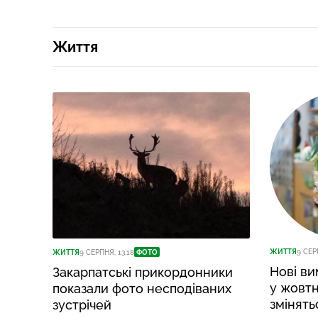
Життя
ЖИТТЯ
9 СЕР
ЖИТТЯ
9 СЕРПНЯ, 13:18
ФОТО
Нові ви
Закарпатські прикордонники
у жовтн
показали фото несподіваних
змінять
зустрічей