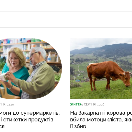
ПНЯ, 12:20
ЖИТТЯ
9 СЕРПНЯ, 10:16
моги до супермаркетів:
На Закарпатті корова р
і етикетки продуктів
вбила мотоцикліста, як
ся
її збив