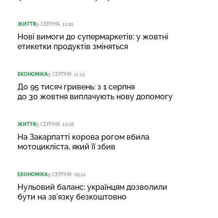
ЖИТТЯ
9 СЕРПНЯ, 12:20
Нові вимоги до супермаркетів: у жовтні
етикетки продуктів зміняться
ЕКОНОМІКА
9 СЕРПНЯ, 11:13
До 95 тисяч гривень: з 1 серпня
до 30 жовтня виплачують нову допомогу
ЖИТТЯ
9 СЕРПНЯ, 10:16
На Закарпатті корова рогом вбила
мотоцикліста, який її збив
ЕКОНОМІКА
9 СЕРПНЯ, 09:12
Нульовий баланс: українцям дозволили
бути на зв’язку безкоштовно