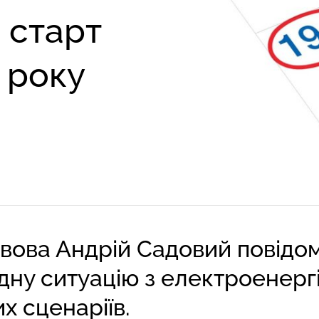
 старт
 року
ьвова Андрій Садовий
повідо
ну ситуацію з електроенергі
х сценаріїв.