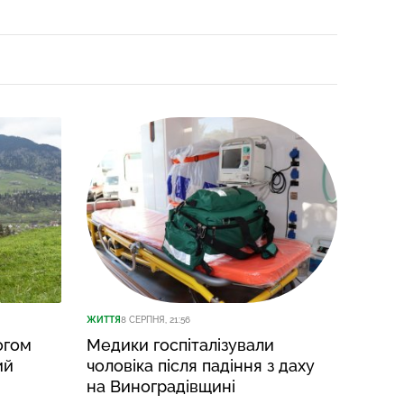
ЖИТТЯ
8 СЕРПНЯ, 21:56
ЖИТТЯ
8
огом
Медики госпіталізували
Перс
ий
чоловіка після падіння з даху
із П
на Виноградівщині
пасп