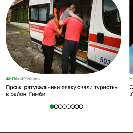
ЖИТТЯ
8 СЕРПНЯ, 08:27
Ж
Гірські рятувальники евакуювали туристку
С
в районі Гимби
з