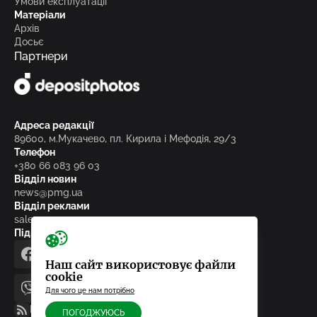
Умови експлуатації
Матеріали
Архів
Досьє
Партнери
Адреса редакції
89600, м.Мукачево, пл. Кирила і Мефодія, 29/3
Телефон
+380 66 083 96 03
Відділ новин
news@pmg.ua
Відділ реклами
sales@pmg.ua
Підписуйтесь на нас у соціальних мережах
facebook
telegram
instagram
google_news
Наш сайт використовує файли
cookie
Для чого це нам потрібно
viber
youtube
RSS-стрічка
ПОГОДЖУЮСЬ