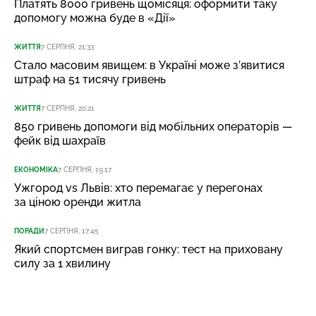
Платять 8000 гривень щомісяця: оформити таку
допомогу можна буде в «Дії»
ЖИТТЯ
7 СЕРПНЯ, 21:33
Стало масовим явищем: в Україні може з’явитися
штраф на 51 тисячу гривень
ЖИТТЯ
7 СЕРПНЯ, 20:21
850 гривень допомоги від мобільних операторів —
фейк від шахраїв
ЕКОНОМІКА
7 СЕРПНЯ, 19:17
Ужгород vs Львів: хто перемагає у перегонах
за ціною оренди житла
ПОРАДИ
7 СЕРПНЯ, 17:45
Який спортсмен виграв гонку: тест на приховану
силу за 1 хвилину