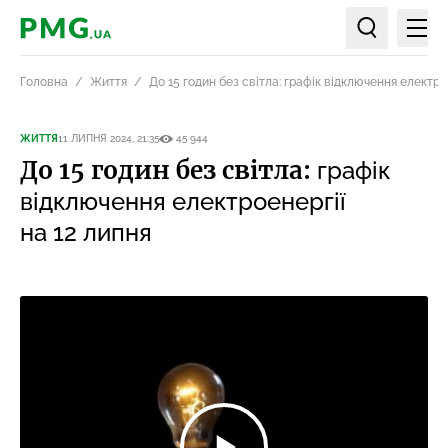
Мен
PMG.ua
Пошук по ст
Головна
Життя
До 15 годин без світла: графік відключення електро
ЖИТТЯ
11 ЛИПНЯ 2024, 21:35
45 944
До 15 годин без світла:
графік
відключення електроенергії
на 12 липня