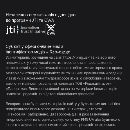
Незалежна сертифікація відповідно
до програми JTI та CWA
Суб’єкт у сфері онлайн-медіа;
ідентифікатор медіа – R40-03130
Усі матеріали, розміщені на сайті https://pmg.ua/ та на всіх його
піддоменах, у тому числі тексти, інтерв’ю, статті, дослідження,
фотографічні та аудіовізуальні твори, є об’єктами авторського права.
Матеріали, створені журналістами та іншими працівниками редакції
у зв’язку з виконанням трудових обов’язків, є службовими творами,
виключні майнові права на які належать ТОВ «Редакція газети
«Панорама». Виключні майнові права на матеріали інших авторів
належать редакції на підставі відповідних договорів.
Використання будь-яких матеріалів сайту у будь-якому вигляді без
попереднього письмового дозволу ТОВ «Редакція газети
«Панорама» заборонено. Ця заборона діє і в разі зазначення
гіперпосилання на сторінку сайту, логотипу PMG.UA або будь-якого
іншого згадування, якщо письмовий дозвіл редакції не отримано.