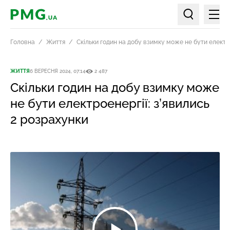
Мен
PMG.ua
Пошук по ст
Головна
Життя
Скільки годин на добу взимку може не бути електро
ЖИТТЯ
6 ВЕРЕСНЯ 2024, 07:14
2 487
Скільки годин на добу взимку може
не бути електроенергії: з’явились
2 розрахунки