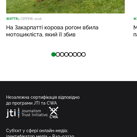
ЖИТТЯ
9 СЕРПНЯ, 10:16
Ж
На Закарпатті корова рогом вбила
М
мотоцикліста, який її збив
п
Незалежна сертифікація відповідно
до програми JTI та CWA
Суб’єкт у сфері онлайн-медіа;
ідентифікатор медіа – R40-03130