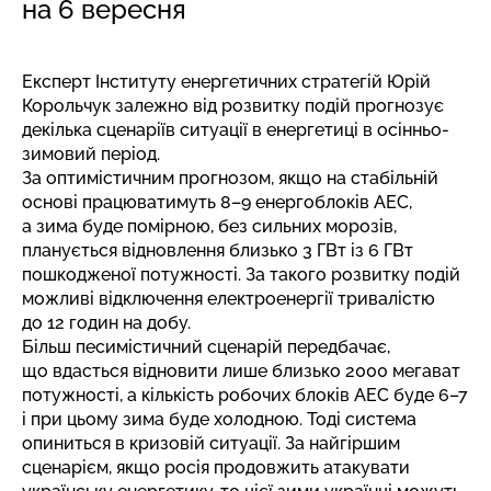
на 6 вересня
Експерт Інституту енергетичних стратегій Юрій
Корольчук залежно від розвитку подій прогнозує
декілька сценаріїв ситуації в енергетиці в осінньо-
зимовий період.
За оптимістичним прогнозом, якщо на стабільній
основі працюватимуть 8–9 енергоблоків АЕС,
а зима буде помірною, без сильних морозів,
планується відновлення близько 3 ГВт із 6 ГВт
пошкодженої потужності. За такого розвитку подій
можливі відключення електроенергії тривалістю
до 12 годин на добу.
Більш песимістичний сценарій передбачає,
що вдасться відновити лише близько 2000 мегават
потужності, а кількість робочих блоків АЕС буде 6–7
і при цьому зима буде холодною. Тоді система
опиниться в кризовій ситуації. За найгіршим
сценарієм, якщо росія продовжить атакувати