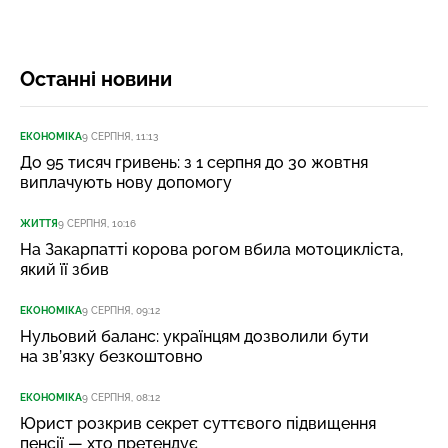
Останні новини
ЕКОНОМІКА
9 СЕРПНЯ, 11:13
До 95 тисяч гривень: з 1 серпня до 30 жовтня
виплачують нову допомогу
ЖИТТЯ
9 СЕРПНЯ, 10:16
На Закарпатті корова рогом вбила мотоцикліста,
який її збив
ЕКОНОМІКА
9 СЕРПНЯ, 09:12
Нульовий баланс: українцям дозволили бути
на зв’язку безкоштовно
ЕКОНОМІКА
9 СЕРПНЯ, 08:12
Юрист розкрив секрет суттєвого підвищення
пенсії — хто претендує