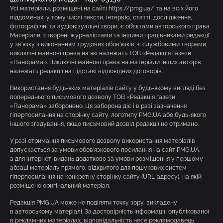
Усі матеріали, розміщені на сайті https://pmg.ua/ та на всіх його
піддоменах, у тому числі тексти, інтерв’ю, статті, дослідження,
фотографічні та аудіовізуальні твори, є об’єктами авторського права.
Матеріали, створені журналістами та іншими працівниками редакції
у зв’язку з виконанням трудових обов’язків, є службовими творами,
виключні майнові права на які належать ТОВ «Редакція газети
«Панорама». Виключні майнові права на матеріали інших авторів
належать редакції на підставі відповідних договорів.
Використання будь-яких матеріалів сайту у будь-якому вигляді без
попереднього письмового дозволу ТОВ «Редакція газети
«Панорама» заборонено. Ця заборона діє і в разі зазначення
гіперпосилання на сторінку сайту, логотипу PMG.UA або будь-якого
іншого згадування, якщо письмовий дозвіл редакції не отримано.
У разі отримання письмового дозволу використання матеріалів
допускається за умови обов’язкового посилання на сайт PMG.UA,
а для інтернет-видань додатково за умови розміщення у першому
абзаці матеріалу прямого, відкритого для пошукових систем
гіперпосилання на конкретну сторінку сайту (URL-адресу), на якій
розміщено оригінальний матеріал.
Редакція PMG.UA може не поділяти точку зору, викладену
в авторському матеріалі. За достовірність інформації, опублікованої
в рекламних матеріалах, відповідальність несе рекламодавець.