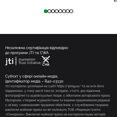
к
Незалежна сертифікація відповідно
до програми JTI та CWA
Суб’єкт у сфері онлайн-медіа;
ідентифікатор медіа – R40-03130
Усі матеріали, розміщені на сайті https://pmg.ua/ та на всіх його
піддоменах, у тому числі тексти, інтерв’ю, статті, дослідження,
фотографічні та аудіовізуальні твори, є об’єктами авторського права.
Матеріали, створені журналістами та іншими працівниками редакції
у зв’язку з виконанням трудових обов’язків, є службовими творами,
виключні майнові права на які належать ТОВ «Редакція газети
«Панорама». Виключні майнові права на матеріали інших авторів