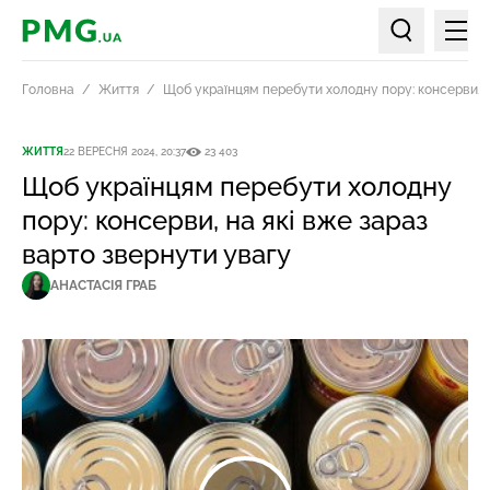
Мен
PMG.ua
Пошук по ст
Головна
Життя
Щоб українцям перебути холодну пору: консерви, н
ЖИТТЯ
22 ВЕРЕСНЯ 2024, 20:37
23 403
Щоб українцям перебути холодну
пору: консерви, на які вже зараз
варто звернути увагу
АНАСТАСІЯ ГРАБ