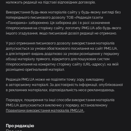
належать редакції на підставі відповідних договорів.
Використання будь-яких матеріалів сайту у будь-якому вигляді без
попереднього письмового дозволу ТОВ «Редакція газети
«Панорама» заборонено. Ця заборона діє і в разі зазначення
гіперпосилання на сторінку сайту, логотипу PMG.UA або будь-якого
іншого згадування, якщо письмовий дозвіл редакції не отримано.
У разі отримання письмового дозволу використання матеріалів
допускається за умови обов’язкового посилання на сайт PMG.UA,
а для інтернет-видань додатково за умови розміщення у першому
абзаці матеріалу прямого, відкритого для пошукових систем
гіперпосилання на конкретну сторінку сайту (URL-адресу), на якій
розміщено оригінальний матеріал.
Редакція PMG.UA може не поділяти точку зору, викладену
в авторському матеріалі. За достовірність інформації, опублікованої
в рекламних матеріалах, відповідальність несе рекламодавець.
Передрук, поширення та інші способи використання матеріалів
PMG.UA допускаються виключно у порядку, встановленому
Правилами використання матеріалів PMG.UA
.
Про редакцію