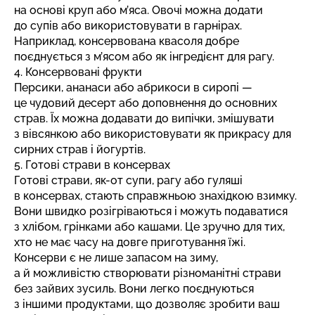
на основі круп або м’яса. Овочі можна додати
до супів або використовувати в гарнірах.
Наприклад, консервована квасоля добре
поєднується з м’ясом або як інгредієнт для рагу.
4. Консервовані фрукти
Персики, ананаси або абрикоси в сиропі —
це чудовий десерт або доповнення до основних
страв. Їх можна додавати до випічки, змішувати
з вівсянкою або використовувати як прикрасу для
сирних страв і йогуртів.
5. Готові страви в консервах
Готові страви, як-от супи, рагу або гуляші
в консервах, стають справжньою знахідкою взимку.
Вони швидко розігріваються і можуть подаватися
з хлібом, грінками або кашами. Це зручно для тих,
хто не має часу на довге приготування їжі.
Консерви є не лише запасом на зиму,
а й можливістю створювати різноманітні страви
без зайвих зусиль. Вони легко поєднуються
з іншими продуктами, що дозволяє зробити ваш