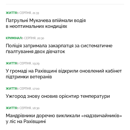
ЖИТТЯ
6 СЕРПНЯ, 21:33
Патрульні Мукачева впіймали водія
в неоптимальних кондиціях
КРИМІНАЛ
6 СЕРПНЯ, 20:30
Поліція затримала закарпатця за систематичне
ґвалтування двох дівчаток
ЖИТТЯ
6 СЕРПНЯ, 19:29
У громаді на Рахівщині відкрили оновлений кабінет
підтримки ветеранів
ЖИТТЯ
6 СЕРПНЯ, 17:00
Ужгород знову оновив орієнтир температури
ЖИТТЯ
6 СЕРПНЯ, 16:30
Мандрівники доречно викликали «надзвичайників»
у ліс на Рахівщині