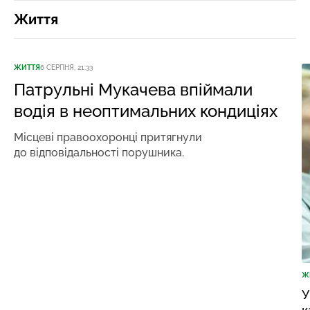
Життя
ЖИТТЯ
6 СЕРПНЯ, 21:33
Патрульні Мукачева впіймали
водія в неоптимальних кондиціях
Місцеві правоохоронці притягнули
до відповідальності порушника.
Ж
У