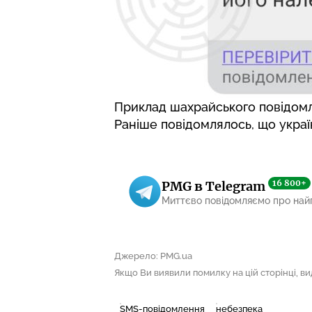
Приклад шахрайського повідом
Раніше повідомлялось, що
украї
16 800+
PMG в Telegram
Миттєво повідомляємо про най
Джерело: PMG.ua
Якщо Ви виявили помилку на цій сторінці, виді
SMS-повідомлення
небезпека