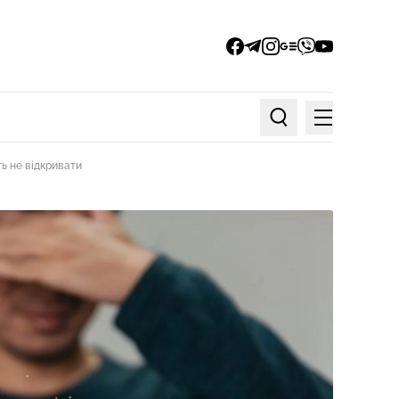
facebook
telegram
instagram
google_news
viber
youtube
Меню
Пошук по статтях
ь не відкривати