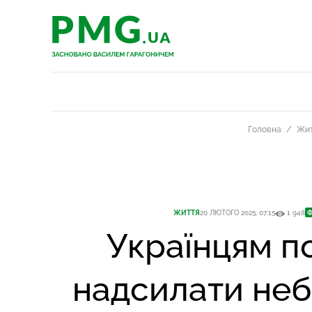
PMG.ua
PMG.ua
Головна
Жи
ЖИТТЯ
20 ЛЮТОГО 2025, 07:15
1 948
Ф
Українцям п
надсилати неб