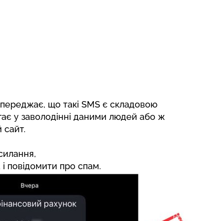
опереджає, що такі SMS є складовою
ягає у заволодінні даними людей або ж
 сайт.
осилання,
 і повідомити про спам.