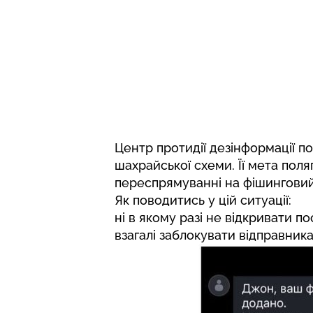
Центр протидії дезінформації п
шахрайської схеми. Її мета пол
переспрямуванні на фішинговий
Як поводитись у цій ситуації:
ні в якому разі не відкривати п
взагалі заблокувати відправника