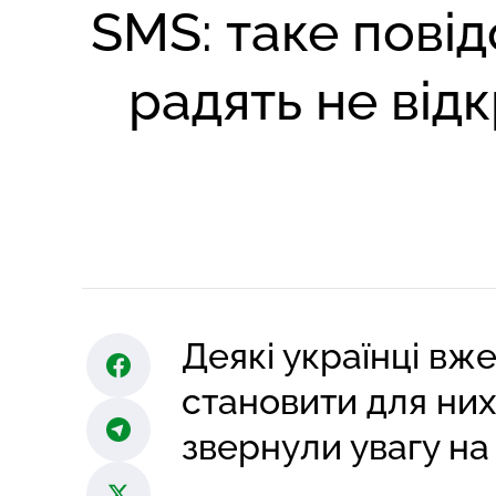
SMS: таке пові
радять не від
Деякі українці вж
становити для них
звернули увагу на 