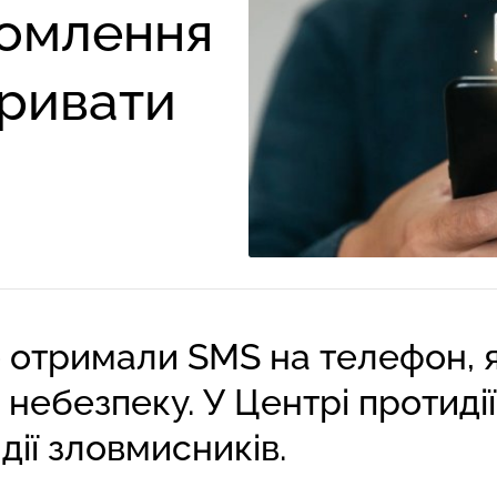
домлення
кривати
е отримали SMS на телефон,
 небезпеку. У Центрі протидії
дії зловмисників.