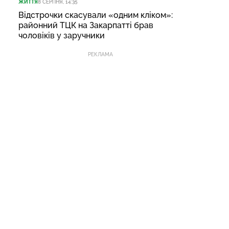
ЖИТТЯ
8 СЕРПНЯ, 14:35
Відстрочки скасували «одним кліком»:
районний ТЦК на Закарпатті брав
чоловіків у заручники
РЕКЛАМА