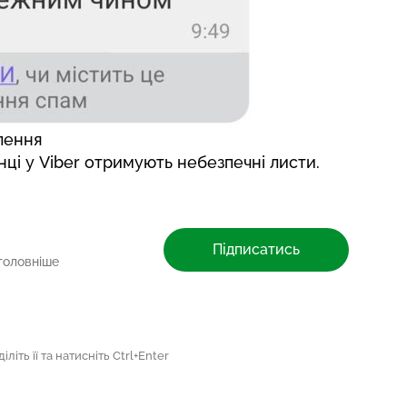
лення
нці у Viber отримують небезпечні листи.
Підписатись
головніше
літь її та натисніть Ctrl+Enter