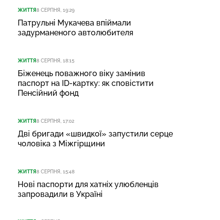
ЖИТТЯ
8 СЕРПНЯ, 19:29
Патрульні Мукачева впіймали
задурманеного автолюбителя
ЖИТТЯ
8 СЕРПНЯ, 18:15
Біженець поважного віку замінив
паспорт на ID-картку: як сповістити
Пенсійний фонд
ЖИТТЯ
8 СЕРПНЯ, 17:02
Дві бригади «швидкої» запустили серце
чоловіка з Міжгірщини
ЖИТТЯ
8 СЕРПНЯ, 15:48
Нові паспорти для хатніх улюбленців
запровадили в Україні