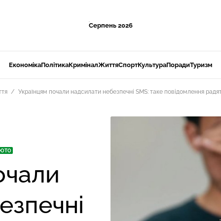
Серпень 2026
Економіка
Політика
Кримінал
Життя
Спорт
Культура
Поради
Туризм
ття
Українцям почали надсилати небезпечні SMS: таке повідомлення радят
ОТО
очали
езпечні