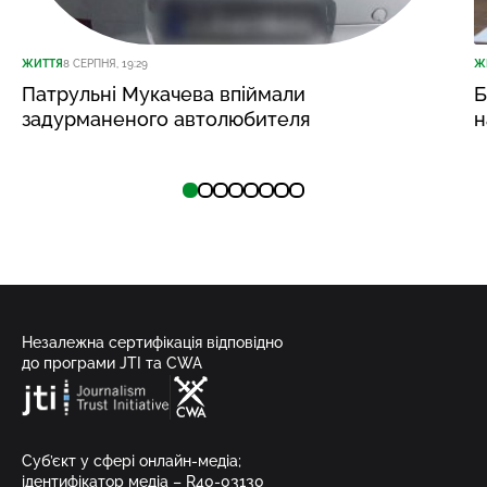
ЖИТТЯ
8 СЕРПНЯ, 19:29
Ж
Патрульні Мукачева впіймали
Б
задурманеного автолюбителя
н
Незалежна сертифікація відповідно
до програми JTI та CWA
Суб’єкт у сфері онлайн-медіа;
ідентифікатор медіа – R40-03130