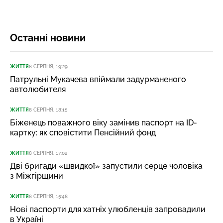
Останні новини
ЖИТТЯ
8 СЕРПНЯ, 19:29
Патрульні Мукачева впіймали задурманеного
автолюбителя
ЖИТТЯ
8 СЕРПНЯ, 18:15
Біженець поважного віку замінив паспорт на ID-
картку: як сповістити Пенсійний фонд
ЖИТТЯ
8 СЕРПНЯ, 17:02
Дві бригади «швидкої» запустили серце чоловіка
з Міжгірщини
ЖИТТЯ
8 СЕРПНЯ, 15:48
Нові паспорти для хатніх улюбленців запровадили
в Україні