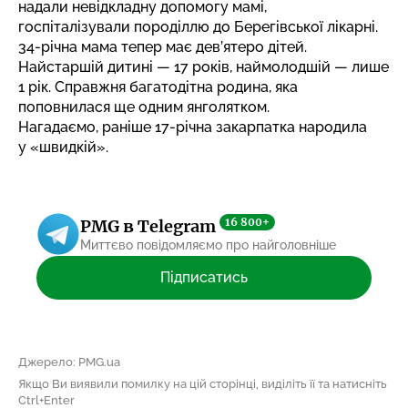
надали невідкладну допомогу мамі,
госпіталізували породіллю до Берегівської лікарні.
34-річна мама тепер має дев’ятеро дітей.
Найстаршій дитині — 17 років, наймолодшій — лише
1 рік. Справжня багатодітна родина, яка
поповнилася ще одним янголятком.
Нагадаємо, раніше
17-річна закарпатка народила
у «швидкій»
.
16 800+
PMG в Telegram
Миттєво повідомляємо про найголовніше
Підписатись
Джерело: PMG.ua
Якщо Ви виявили помилку на цій сторінці, виділіть її та натисніть
Ctrl+Enter