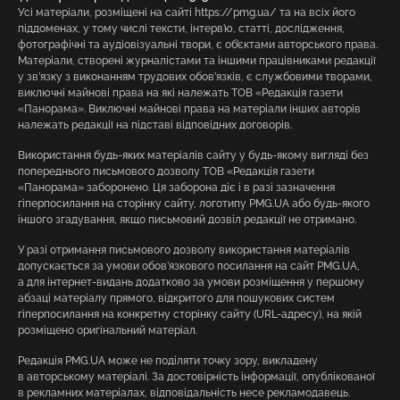
Усі матеріали, розміщені на сайті https://pmg.ua/ та на всіх його
піддоменах, у тому числі тексти, інтерв’ю, статті, дослідження,
фотографічні та аудіовізуальні твори, є об’єктами авторського права.
Матеріали, створені журналістами та іншими працівниками редакції
у зв’язку з виконанням трудових обов’язків, є службовими творами,
виключні майнові права на які належать ТОВ «Редакція газети
«Панорама». Виключні майнові права на матеріали інших авторів
належать редакції на підставі відповідних договорів.
Використання будь-яких матеріалів сайту у будь-якому вигляді без
попереднього письмового дозволу ТОВ «Редакція газети
«Панорама» заборонено. Ця заборона діє і в разі зазначення
гіперпосилання на сторінку сайту, логотипу PMG.UA або будь-якого
іншого згадування, якщо письмовий дозвіл редакції не отримано.
У разі отримання письмового дозволу використання матеріалів
допускається за умови обов’язкового посилання на сайт PMG.UA,
а для інтернет-видань додатково за умови розміщення у першому
абзаці матеріалу прямого, відкритого для пошукових систем
гіперпосилання на конкретну сторінку сайту (URL-адресу), на якій
розміщено оригінальний матеріал.
Редакція PMG.UA може не поділяти точку зору, викладену
в авторському матеріалі. За достовірність інформації, опублікованої
в рекламних матеріалах, відповідальність несе рекламодавець.