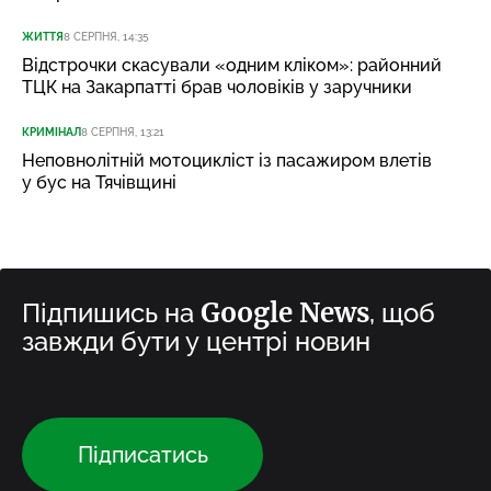
ЖИТТЯ
8 СЕРПНЯ, 14:35
Відстрочки скасували «одним кліком»: районний
ТЦК на Закарпатті брав чоловіків у заручники
КРИМІНАЛ
8 СЕРПНЯ, 13:21
Неповнолітній мотоцикліст із пасажиром влетів
у бус на Тячівщині
Google News
Підпишись на
, щоб
завжди бути у центрі новин
Підписатись