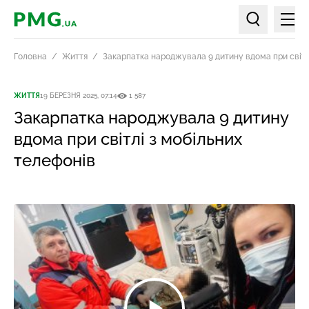
Мен
PMG.ua
Пошук по ст
Головна
Життя
Закарпатка народжувала 9 дитину вдома при світл
ЖИТТЯ
19 БЕРЕЗНЯ 2025, 07:14
1 587
Закарпатка народжувала 9 дитину
вдома при світлі з мобільних
телефонів