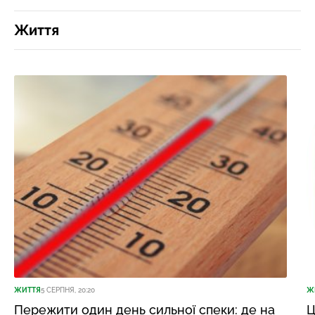
Життя
ЖИТТЯ
5 СЕРПНЯ, 20:20
Ж
Пережити один день сильної спеки: де на
Ц