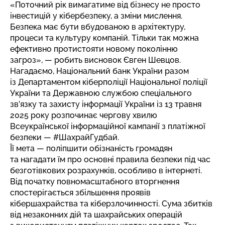
«Поточний рік вимагатиме від бізнесу не просто
інвестицій у кібербезпеку, а зміни мислення.
Безпека має бути вбудованою в архітектуру,
процеси та культуру компаній. Тільки так можна
ефективно протистояти новому поколінню
загроз», — робить висновок Євген Шевцов.
Нагадаємо, Національний банк України разом
із Департаментом кіберполіції Національної поліції
України та Державною службою спеціального
зв’язку та захисту інформації України із 13 травня
2025 року розпочинає чергову хвилю
Всеукраїнської
інформаційної кампанії
з платіжної
безпеки — #ШахрайГудбай.
Її мета — поліпшити обізнаність громадян
та нагадати їм про основні правила безпеки під час
безготівкових розрахунків, особливо в інтернеті.
Від початку повномасштабного вторгнення
спостерігається збільшення проявів
кібершахрайства та кіберзлочинності. Сума збитків
від незаконних дій та шахрайських операцій