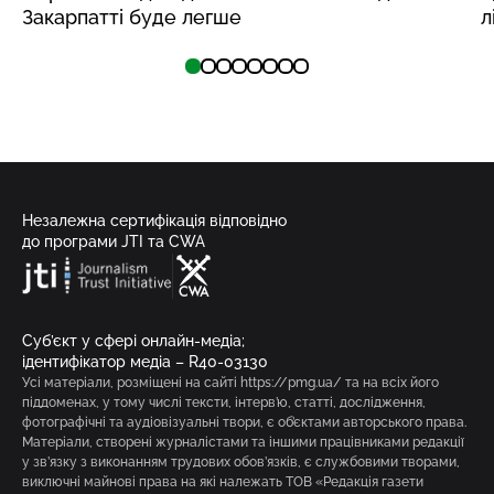
Закарпатті буде легше
л
Незалежна сертифікація відповідно
до програми JTI та CWA
Суб’єкт у сфері онлайн-медіа;
ідентифікатор медіа – R40-03130
Усі матеріали, розміщені на сайті https://pmg.ua/ та на всіх його
піддоменах, у тому числі тексти, інтерв’ю, статті, дослідження,
фотографічні та аудіовізуальні твори, є об’єктами авторського права.
Матеріали, створені журналістами та іншими працівниками редакції
у зв’язку з виконанням трудових обов’язків, є службовими творами,
виключні майнові права на які належать ТОВ «Редакція газети