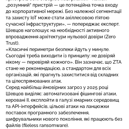
„розумний“ пристрій — це потенційна точка входу
до корпоративної мережі. Без належної сегментації
та захисту IoT може стати ахіллесовою п’ятою
сучасної інфраструктури», — попереджає експерт.
Шевцов наголошує на необхідності активного
впровадження архітектури нульової довіри (Zero
Trust).
«Класичні периметри безпеки йдуть у минуле.
Сьогодні треба виходити із принципу: не довіряй
нікому — перевіряй кожного». Він зазначає, що ZTA
стане не рекомендацією, а стандартом для всіх
організацій, які прагнуть захиститися від складних
та цілеспрямованих атак.
Серед найбільш ймовірних загроз у 2025 році
Шевцов виділяє: автоматизовані фішингові атаки,
керовані ІІ, експлойти в галузі хмарних середовищ
та API-інтерфейсів, цільові атаки на ланцюжки
поставок програмного забезпечення,
шифрувальники нового покоління, які працюють без
файлів (fileless ransomware).