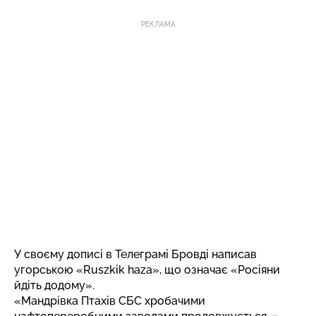
РЕКЛАМА
У своєму дописі в Телеграмі Бровді написав
угорською «Ruszkik haza», що означає «Росіяни
йдіть додому».
«Мандрівка Птахів СБС хробачими