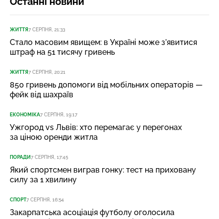
Останні новини
ЖИТТЯ
7 СЕРПНЯ, 21:33
Стало масовим явищем: в Україні може з’явитися
штраф на 51 тисячу гривень
ЖИТТЯ
7 СЕРПНЯ, 20:21
850 гривень допомоги від мобільних операторів —
фейк від шахраїв
ЕКОНОМІКА
7 СЕРПНЯ, 19:17
Ужгород vs Львів: хто перемагає у перегонах
за ціною оренди житла
ПОРАДИ
7 СЕРПНЯ, 17:45
Який спортсмен виграв гонку: тест на приховану
силу за 1 хвилину
СПОРТ
7 СЕРПНЯ, 16:54
Закарпатська асоціація футболу оголосила