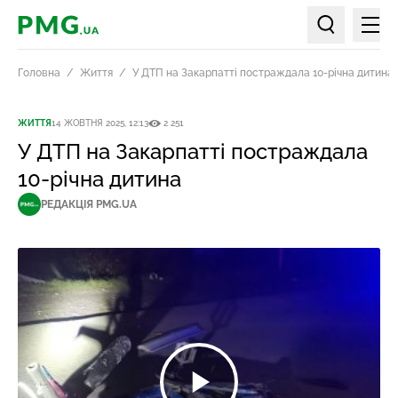
Мен
PMG.ua
Пошук по ст
Головна
Життя
У ДТП на Закарпатті постраждала 10-річна дитина
ЖИТТЯ
14 ЖОВТНЯ 2025, 12:13
2 251
У ДТП на Закарпатті постраждала
10-річна дитина
РЕДАКЦІЯ PMG.UA