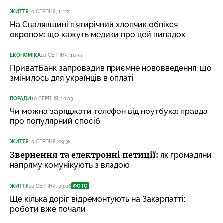
ЖИТТЯ
10 СЕРПНЯ, 11:22
На Свалявщині п’ятирічний хлопчик обпікся
окропом: що кажуть медики про цей випадок
ЕКОНОМІКА
10 СЕРПНЯ, 10:35
ПриватБанк запровадив приємне нововведення: що
змінилось для українців в оплаті
ПОРАДИ
10 СЕРПНЯ, 10:03
Чи можна заряджати телефон від ноутбука: правда
про популярний спосіб
ЖИТТЯ
10 СЕРПНЯ, 09:38
Звернення та електронні петиції:
як громадяни
напряму комунікують з владою
ЖИТТЯ
10 СЕРПНЯ, 09:06
ФОТО
Ще кілька доріг відремонтують на Закарпатті:
роботи вже почали