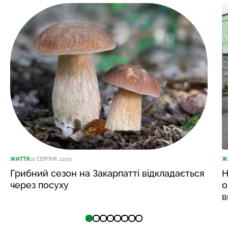
ЖИТТЯ
10 СЕРПНЯ, 12:03
Ж
Грибний сезон на Закарпатті відкладається
Н
через посуху
о
в