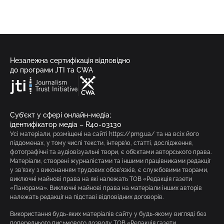
Незалежна сертифікація відповідно
до програми JTI та CWA
Суб’єкт у сфері онлайн-медіа;
ідентифікатор медіа – R40-03130
Усі матеріали, розміщені на сайті https://pmg.ua/ та на всіх його
піддоменах, у тому числі тексти, інтерв’ю, статті, дослідження,
фотографічні та аудіовізуальні твори, є об’єктами авторського права.
Матеріали, створені журналістами та іншими працівниками редакції
у зв’язку з виконанням трудових обов’язків, є службовими творами,
виключні майнові права на які належать ТОВ «Редакція газети
«Панорама». Виключні майнові права на матеріали інших авторів
належать редакції на підставі відповідних договорів.
Використання будь-яких матеріалів сайту у будь-якому вигляді без
попереднього письмового дозволу ТОВ «Редакція газети