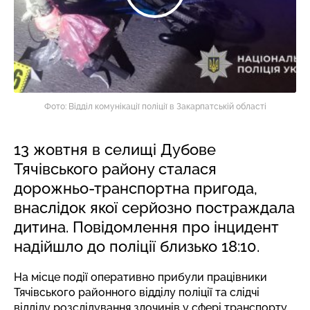
Фото: Відділ комунікації поліції в Закарпатській області
13 жовтня в селищі Дубове
Тячівського району сталася
дорожньо-транспортна пригода,
внаслідок якої серйозно постраждала
дитина. Повідомлення про інцидент
надійшло до поліції близько 18:10.
На місце події оперативно прибули працівники
Тячівського районного відділу поліції та слідчі
відділу розслідування злочинів у сфері транспорту