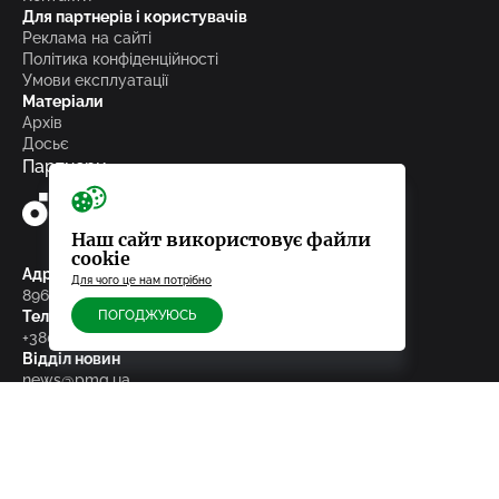
Для партнерів і користувачів
Реклама на сайті
Політика конфіденційності
Умови експлуатації
Матеріали
Архів
Досьє
Партнери
Наш сайт використовує файли
cookie
Адреса редакції
Для чого це нам потрібно
89600, м.Мукачево, пл. Кирила і Мефодія, 29/3
Телефон
ПОГОДЖУЮСЬ
+380 66 083 96 03
Відділ новин
news@pmg.ua
Відділ реклами
sales@pmg.ua
Підписуйтесь на нас у соціальних мережах
facebook
telegram
instagram
google_news