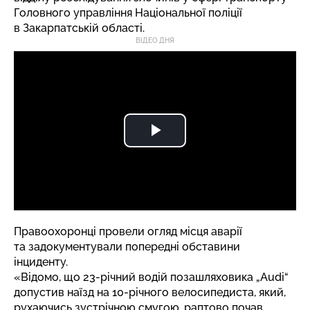
Головного управління Національної поліції
в Закарпатській області.
ВІДЕО ДНЯ
Правоохоронці провели огляд місця аварії
та задокументували попередні обставини
інциденту.
«Відомо, що 23-річний водій позашляховика „Audi“
допустив наїзд на 10-річного велосипедиста, який,
рухаючись зустрічною смугою, раптово почав