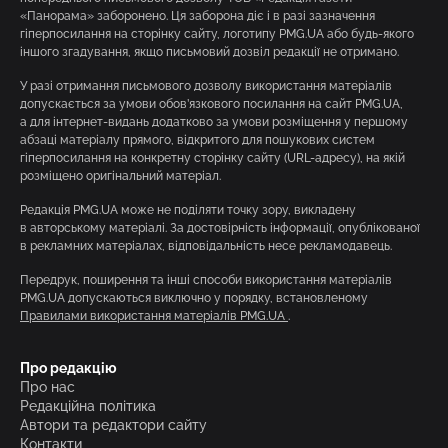
«Панорама» заборонено. Ця заборона діє і в разі зазначення
гіперпосилання на сторінку сайту, логотипу PMG.UA або будь-якого
іншого згадування, якщо письмовий дозвіл редакції не отримано.
У разі отримання письмового дозволу використання матеріалів
допускається за умови обов’язкового посилання на сайт PMG.UA,
а для інтернет-видань додатково за умови розміщення у першому
абзаці матеріалу прямого, відкритого для пошукових систем
гіперпосилання на конкретну сторінку сайту (URL-адресу), на якій
розміщено оригінальний матеріал.
Редакція PMG.UA може не поділяти точку зору, викладену
в авторському матеріалі. За достовірність інформації, опублікованої
в рекламних матеріалах, відповідальність несе рекламодавець.
Передрук, поширення та інші способи використання матеріалів
PMG.UA допускаються виключно у порядку, встановленому
Правилами використання матеріалів PMG.UA
.
Про редакцію
Про нас
Редакційна політика
Автори та редактори сайту
Контакти