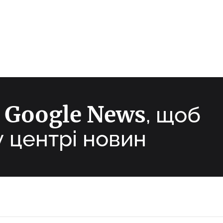
Google News
а
, щоб
у центрі новин