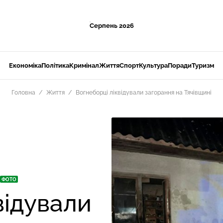
Серпень 2026
Економіка
Політика
Кримінал
Життя
Спорт
Культура
Поради
Туризм
Головна
Життя
Вогнеборці ліквідували загорання на Тячівщині
ФОТО
відували