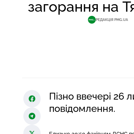
загорання на Т
РЕДАКЦІЯ PMG.UA
Пізно ввечері 26
повідомлення.
Близько 20:50 фахівцям ДСНС по