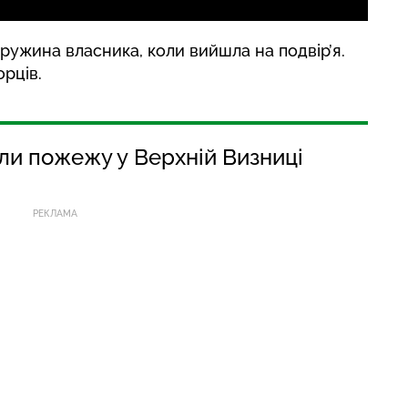
ужина власника, коли вийшла на подвір’я.
рців.
ли пожежу у Верхній Визниці
РЕКЛАМА