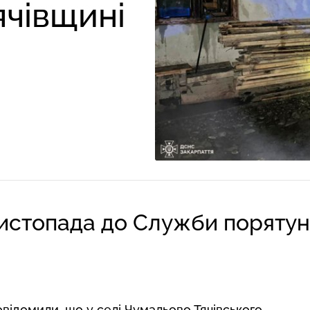
ячівщині
 листопада до Служби поряту
відомили, що у селі Чумальово Тячівського