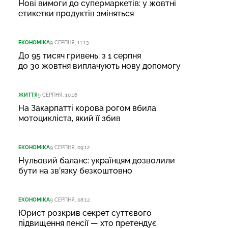
Нові вимоги до супермаркетів: у жовтні
етикетки продуктів зміняться
ЕКОНОМІКА
9 СЕРПНЯ, 11:13
До 95 тисяч гривень: з 1 серпня
до 30 жовтня виплачують нову допомогу
ЖИТТЯ
9 СЕРПНЯ, 10:16
На Закарпатті корова рогом вбила
мотоцикліста, який її збив
ЕКОНОМІКА
9 СЕРПНЯ, 09:12
Нульовий баланс: українцям дозволили
бути на зв’язку безкоштовно
ЕКОНОМІКА
9 СЕРПНЯ, 08:12
Юрист розкрив секрет суттєвого
підвищення пенсії — хто претендує