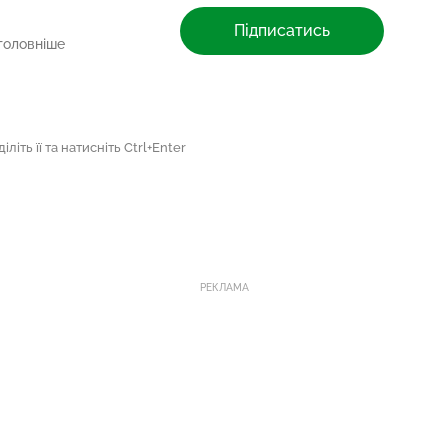
Підписатись
головніше
літь її та натисніть Ctrl+Enter
РЕКЛАМА