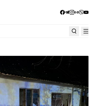
facebook
telegram
instagram
google_news
viber
youtube
Меню
Пошук по статтях