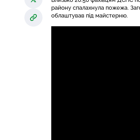
району спалахнула пожежа. Заго
облаштував під майстерню.