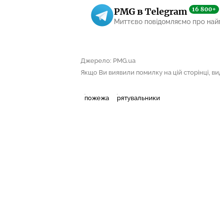
16 800+
PMG в Telegram
Миттєво повідомляємо про най
Джерело: PMG.ua
Якщо Ви виявили помилку на цій сторінці, виді
пожежа
рятувальники