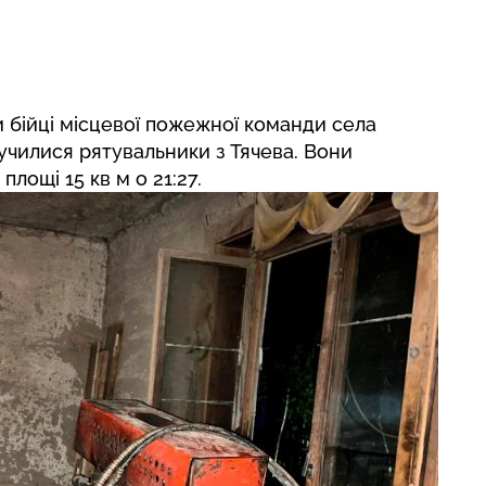
 бійці місцевої пожежної команди села
училися рятувальники з Тячева. Вони
лощі 15 кв м о 21:27.