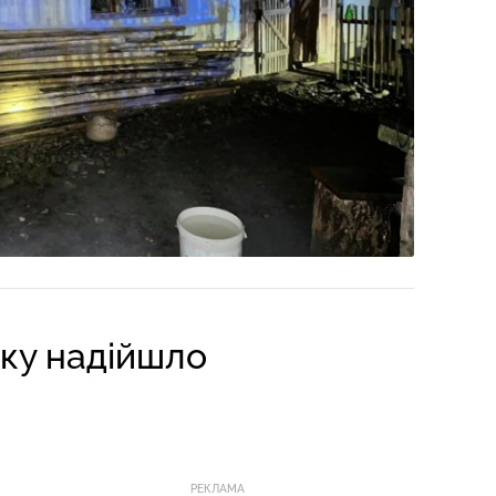
нку надійшло
РЕКЛАМА