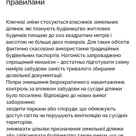
правилами
Ключові зміни стосуються власників земельних
ділянок, які планують будівництво житлових
будинків площею до 200 квадратних метрів і
висотою не більше двох поверхів. Для таких об’єктів
фактично скасовано використання традиційних
будівельних паспортів. Натомість запроваджено
спрощений механізм – достатньо підготувати схему
намірів забудови замість тривалого збирання
дозвільної документації.
Попри зменшення бюрократичного навантаження,
контроль за впливом забудови на сусідні ділянки
було посилено. Відповідно до нових вимог
заборонено:
зводити паркани або споруди, що обмежують
доступ світла чи порушують вентиляцію на сусідніх
територіях,
змінювати цільове призначення земельної ділянки
або здійснювати будівництво таким чином, що це