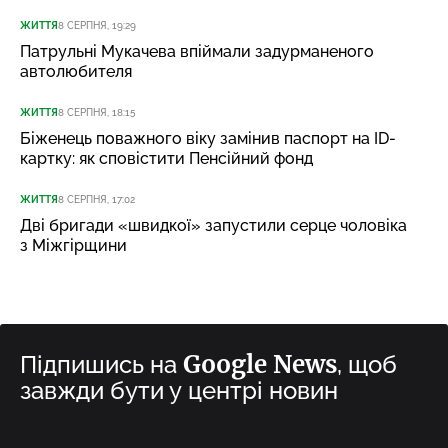
ЖИТТЯ
8 СЕРПНЯ, 19:29
Патрульні Мукачева впіймали задурманеного
автолюбителя
ЖИТТЯ
8 СЕРПНЯ, 18:15
Біженець поважного віку замінив паспорт на ID-
картку: як сповістити Пенсійний фонд
ЖИТТЯ
8 СЕРПНЯ, 17:02
Дві бригади «швидкої» запустили серце чоловіка
з Міжгірщини
Google News
Підпишись на
, щоб
завжди бути у центрі новин