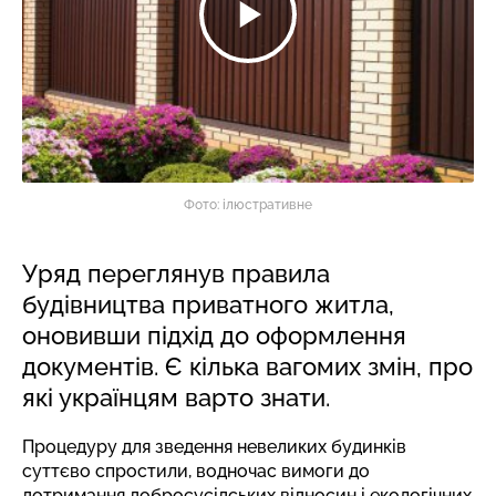
Фото: ілюстративне
Уряд переглянув правила
будівництва приватного житла,
оновивши підхід до оформлення
документів. Є кілька вагомих змін, про
які українцям варто знати.
Процедуру для зведення невеликих будинків
суттєво спростили, водночас вимоги до
дотримання добросусідських відносин і екологічних