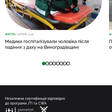
ЖИТТЯ
8 СЕРПНЯ, 21:56
Ж
Медики госпіталізували чоловіка після
П
падіння з даху на Виноградівщині
о
Незалежна сертифікація відповідно
до програми JTI та CWA