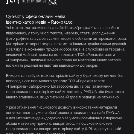
Суб’єкт у сфері онлайн-медіа;
ідентифікатор медіа – R40-03130
Усі матеріали, розміщені на сайті https://pmg.ua/ та на всіх його
піддоменах, у тому числі тексти, інтерв’ю, статті, дослідження,
фотографічні та аудіовізуальні твори, є об’єктами авторського права.
Матеріали, створені журналістами та іншими працівниками редакції
у зв’язку з виконанням трудових обов’язків, є службовими творами,
виключні майнові права на які належать ТОВ «Редакція газети
«Панорама». Виключні майнові права на матеріали інших авторів
належать редакції на підставі відповідних договорів.
Використання будь-яких матеріалів сайту у будь-якому вигляді без
попереднього письмового дозволу ТОВ «Редакція газети
«Панорама» заборонено. Ця заборона діє і в разі зазначення
гіперпосилання на сторінку сайту, логотипу PMG.UA або будь-якого
іншого згадування, якщо письмовий дозвіл редакції не отримано.
У разі отримання письмового дозволу використання матеріалів
допускається за умови обов’язкового посилання на сайт PMG.UA,
а для інтернет-видань додатково за умови розміщення у першому
абзаці матеріалу прямого, відкритого для пошукових систем
гіперпосилання на конкретну сторінку сайту (URL-адресу), на якій