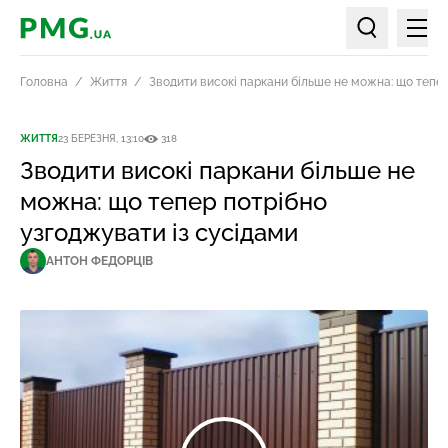
Мен
PMG.ua
Пошук по ст
Головна
Життя
Зводити високі паркани більше не можна: що тепер
ЖИТТЯ
23 БЕРЕЗНЯ, 13:10
318
Зводити високі паркани більше не
можна: що тепер потрібно
узгоджувати із сусідами
АНТОН ФЕДОРЦІВ