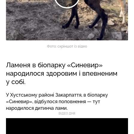
Фото: скріншот із відео
Ламеня в біопарку «Синевир»
народилося здоровим і впевненим
у собі.
У Хустському районі Закарпаття, в біопарку
«Синевир», відбулося поповнення — тут
народилося дитинча лами.
ВІДЕО ДНЯ