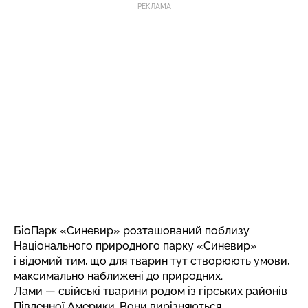
РЕКЛАМА
БіоПарк «Синевир» розташований поблизу
Національного природного парку «Синевир»
і відомий тим, що для тварин тут створюють умови,
максимально наближені до природних.
Лами — свійські тварини родом із гірських районів
Південної Америки. Вони вирізняються