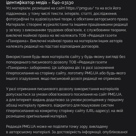
ідентифікатор медіа – R40-03130
Усі матеріали, розміщені на сайті https://pmg.ua/ та на всіх його
піддоменах, у тому числі тексти, інтерв’ю, статті, дослідження,
фотографічні та аудіовізуальні твори, є об’єктами авторського права.
Матеріали, створені журналістами та іншими працівниками редакції
у зв’язку з виконанням трудових обов’язків, є службовими творами,
виключні майнові права на які належать ТОВ «Редакція газети
«Панорама». Виключні майнові права на матеріали інших авторів
належать редакції на підставі відповідних договорів.
Використання будь-яких матеріалів сайту у будь-якому вигляді без
попереднього письмового дозволу ТОВ «Редакція газети
«Панорама» заборонено. Ця заборона діє і в разі зазначення
гіперпосилання на сторінку сайту, логотипу PMG.UA або будь-якого
іншого згадування, якщо письмовий дозвіл редакції не отримано.
У разі отримання письмового дозволу використання матеріалів
допускається за умови обов’язкового посилання на сайт PMG.UA,
а для інтернет-видань додатково за умови розміщення у першому
абзаці матеріалу прямого, відкритого для пошукових систем
гіперпосилання на конкретну сторінку сайту (URL-адресу), на якій
розміщено оригінальний матеріал.
Редакція PMG.UA може не поділяти точку зору, викладену
в авторському матеріалі. За достовірність інформації, опублікованої