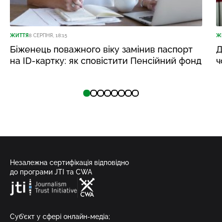
ЖИТТЯ
8 СЕРПНЯ, 18:15
Ж
Біженець поважного віку замінив паспорт
Д
на ID-картку: як сповістити Пенсійний фонд
ч
Незалежна сертифікація відповідно
до програми JTI та CWA
Суб’єкт у сфері онлайн-медіа;