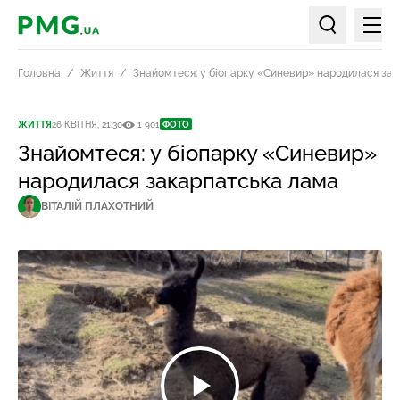
Мен
PMG.ua
Пошук по ст
Головна
Життя
Знайомтеся: у біопарку «Синевир» народилася за
ЖИТТЯ
26 КВІТНЯ, 21:30
1 901
ФОТО
Знайомтеся: у біопарку «Синевир»
народилася закарпатська лама
ВІТАЛІЙ ПЛАХОТНИЙ