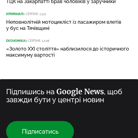
ТЦК на Закарпатті брав чоловіків у заручники
КРИМІНАЛ
8 СЕРПНЯ, 13:21
Неповнолітній мотоцикліст із пасажиром влетів
у бус на Тячівщині
ЕКОНОМІКА
8 СЕРПНЯ, 12:08
«Золото XXI століття» наблизилося до історичного
максимуму вартості
Google News
Підпишись на
, щоб
завжди бути у центрі новин
Підписатись