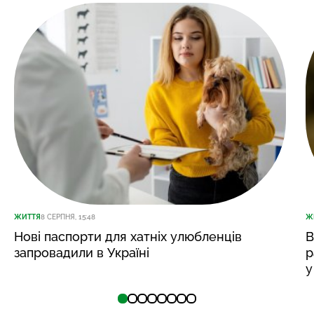
ЖИТТЯ
8 СЕРПНЯ, 15:48
Ж
Нові паспорти для хатніх улюбленців
В
запровадили в Україні
р
у