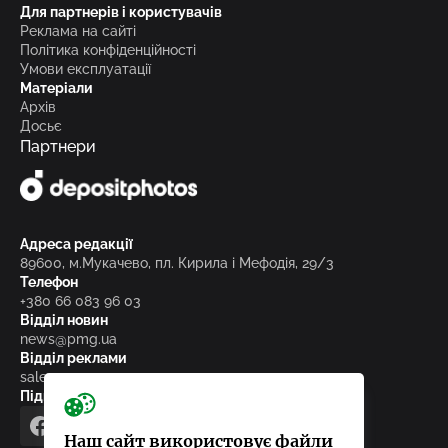
Для партнерів і користувачів
Реклама на сайті
Політика конфіденційності
Умови експлуатації
Матеріали
Архів
Досьє
Партнери
Адреса редакції
89600, м.Мукачево, пл. Кирила і Мефодія, 29/3
Телефон
+380 66 083 96 03
Відділ новин
news@pmg.ua
Відділ реклами
sales@pmg.ua
Підписуйтесь на нас у соціальних мережах
facebook
telegram
instagram
google_news
Наш сайт використовує файли