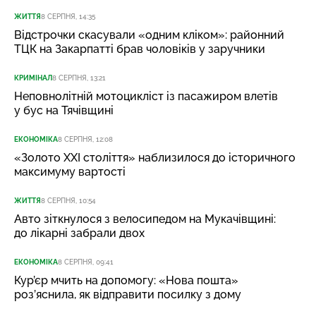
ЖИТТЯ
8 СЕРПНЯ, 14:35
Відстрочки скасували «одним кліком»: районний
ТЦК на Закарпатті брав чоловіків у заручники
КРИМІНАЛ
8 СЕРПНЯ, 13:21
Неповнолітній мотоцикліст із пасажиром влетів
у бус на Тячівщині
ЕКОНОМІКА
8 СЕРПНЯ, 12:08
«Золото XXI століття» наблизилося до історичного
максимуму вартості
ЖИТТЯ
8 СЕРПНЯ, 10:54
Авто зіткнулося з велосипедом на Мукачівщині:
до лікарні забрали двох
ЕКОНОМІКА
8 СЕРПНЯ, 09:41
Кур’єр мчить на допомогу: «Нова пошта»
роз’яснила, як відправити посилку з дому