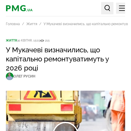
Мен
PMG.ua
Пошук по ст
Головна
Життя
У Мукачеві визначились, що капітально ремонтуват
ЖИТТЯ
30 КВІТНЯ, 15:03
215
У Мукачеві визначились, що
капітально ремонтуватимуть у
2026 році
ОЛЕГ РУСИН