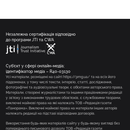
Незалежна сертифікація відповідно
до програми JTI та CWA
Суб’єкт у сфері онлайн-медіа;
ідентифікатор медіа – R40-03130
Усі матеріали, розміщені на сайті https://pmg.ua/ та на всіх його
піддоменах, у тому числі тексти, інтерв’ю, статті, дослідження,
фотографічні та аудіовізуальні твори, є об’єктами авторського права.
Матеріали, створені журналістами та іншими працівниками редакції
у зв’язку з виконанням трудових обов’язків, є службовими творами,
виключні майнові права на які належать ТОВ «Редакція газети
«Панорама». Виключні майнові права на матеріали інших авторів
належать редакції на підставі відповідних договорів.
Використання будь-яких матеріалів сайту у будь-якому вигляді без
попереднього письмового дозволу ТОВ «Редакція газети