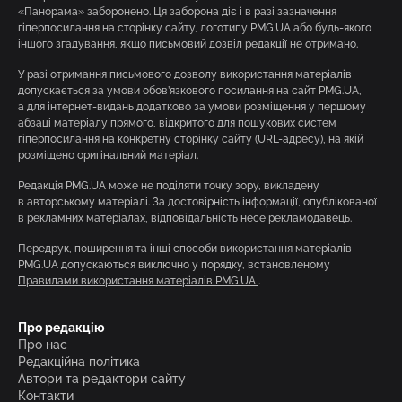
«Панорама» заборонено. Ця заборона діє і в разі зазначення
гіперпосилання на сторінку сайту, логотипу PMG.UA або будь-якого
іншого згадування, якщо письмовий дозвіл редакції не отримано.
У разі отримання письмового дозволу використання матеріалів
допускається за умови обов’язкового посилання на сайт PMG.UA,
а для інтернет-видань додатково за умови розміщення у першому
абзаці матеріалу прямого, відкритого для пошукових систем
гіперпосилання на конкретну сторінку сайту (URL-адресу), на якій
розміщено оригінальний матеріал.
Редакція PMG.UA може не поділяти точку зору, викладену
в авторському матеріалі. За достовірність інформації, опублікованої
в рекламних матеріалах, відповідальність несе рекламодавець.
Передрук, поширення та інші способи використання матеріалів
PMG.UA допускаються виключно у порядку, встановленому
Правилами використання матеріалів PMG.UA
.
Про редакцію
Про нас
Редакційна політика
Автори та редактори сайту
Контакти