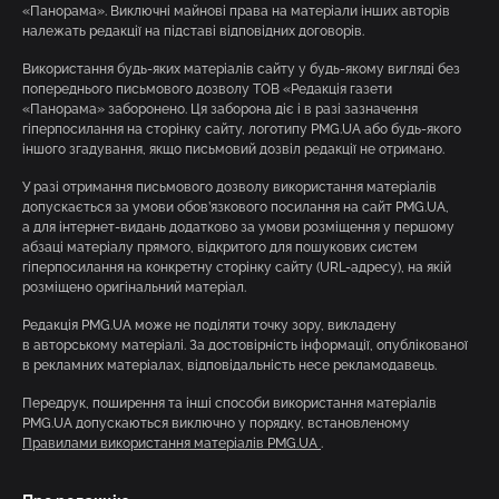
«Панорама». Виключні майнові права на матеріали інших авторів
належать редакції на підставі відповідних договорів.
Використання будь-яких матеріалів сайту у будь-якому вигляді без
попереднього письмового дозволу ТОВ «Редакція газети
«Панорама» заборонено. Ця заборона діє і в разі зазначення
гіперпосилання на сторінку сайту, логотипу PMG.UA або будь-якого
іншого згадування, якщо письмовий дозвіл редакції не отримано.
У разі отримання письмового дозволу використання матеріалів
допускається за умови обов’язкового посилання на сайт PMG.UA,
а для інтернет-видань додатково за умови розміщення у першому
абзаці матеріалу прямого, відкритого для пошукових систем
гіперпосилання на конкретну сторінку сайту (URL-адресу), на якій
розміщено оригінальний матеріал.
Редакція PMG.UA може не поділяти точку зору, викладену
в авторському матеріалі. За достовірність інформації, опублікованої
в рекламних матеріалах, відповідальність несе рекламодавець.
Передрук, поширення та інші способи використання матеріалів
PMG.UA допускаються виключно у порядку, встановленому
Правилами використання матеріалів PMG.UA
.