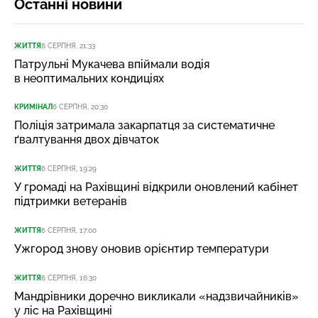
Останні новини
ЖИТТЯ
6 СЕРПНЯ, 21:33
Патрульні Мукачева впіймали водія
в неоптимальних кондиціях
КРИМІНАЛ
6 СЕРПНЯ, 20:30
Поліція затримала закарпатця за систематичне
ґвалтування двох дівчаток
ЖИТТЯ
6 СЕРПНЯ, 19:29
У громаді на Рахівщині відкрили оновлений кабінет
підтримки ветеранів
ЖИТТЯ
6 СЕРПНЯ, 17:00
Ужгород знову оновив орієнтир температури
ЖИТТЯ
6 СЕРПНЯ, 16:30
Мандрівники доречно викликали «надзвичайників»
у ліс на Рахівщині