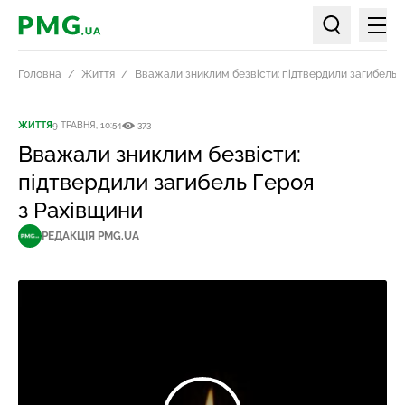
Мен
PMG.ua
Пошук по ст
Головна
Життя
Вважали зниклим безвісти: підтвердили загибель 
ЖИТТЯ
9 ТРАВНЯ, 10:54
373
Вважали зниклим безвісти:
підтвердили загибель Героя
з Рахівщини
РЕДАКЦІЯ PMG.UA