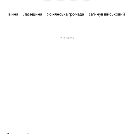
війна
Лазещина
Ясінянська громада
загинув військовий
РЕКЛАМА