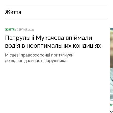
Життя
ЖИТТЯ
6 СЕРПНЯ, 21:33
Патрульні Мукачева впіймали
водія в неоптимальних кондиціях
Місцеві правоохоронці притягнули
до відповідальності порушника.
Ж
У