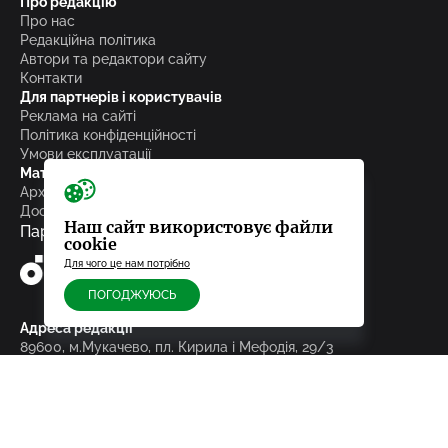
Про редакцію
Про нас
Редакційна політика
Автори та редактори сайту
Контакти
Для партнерів і користувачів
Реклама на сайті
Політика конфіденційності
Умови експлуатації
Матеріали
Архів
Досьє
Наш сайт використовує файли
Партнери
cookie
Для чого це нам потрібно
ПОГОДЖУЮСЬ
Адреса редакції
89600, м.Мукачево, пл. Кирила і Мефодія, 29/3
Телефон
+380 66 083 96 03
Відділ новин
news@pmg.ua
Відділ реклами