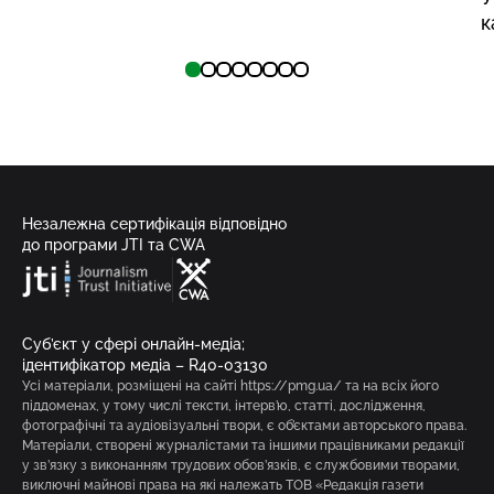
к
Незалежна сертифікація відповідно
до програми JTI та CWA
Суб’єкт у сфері онлайн-медіа;
ідентифікатор медіа – R40-03130
Усі матеріали, розміщені на сайті https://pmg.ua/ та на всіх його
піддоменах, у тому числі тексти, інтерв’ю, статті, дослідження,
фотографічні та аудіовізуальні твори, є об’єктами авторського права.
Матеріали, створені журналістами та іншими працівниками редакції
у зв’язку з виконанням трудових обов’язків, є службовими творами,
виключні майнові права на які належать ТОВ «Редакція газети