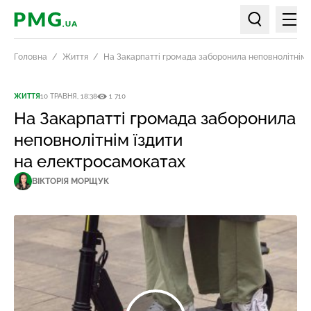
Мен
PMG.ua
Пошук по ст
Головна
Життя
На Закарпатті громада заборонила неповнолітнім 
ЖИТТЯ
10 ТРАВНЯ, 18:38
1 710
На Закарпатті громада заборонила
неповнолітнім їздити
на електросамокатах
ВІКТОРІЯ МОРЩУК