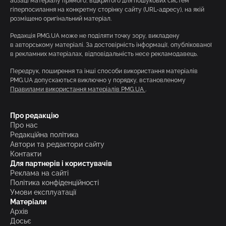
абзаці матеріалу прямого, відкритого для пошукових систем
гіперпосилання на конкретну сторінку сайту (URL-адресу), на якій
розміщено оригінальний матеріал.
Редакція PMG.UA може не поділяти точку зору, викладену
в авторському матеріалі. За достовірність інформації, опублікованої
в рекламних матеріалах, відповідальність несе рекламодавець.
Передрук, поширення та інші способи використання матеріалів
PMG.UA допускаються виключно у порядку, встановленому
Правилами використання матеріалів PMG.UA
.
Про редакцію
Про нас
Редакційна політика
Автори та редактори сайту
Контакти
Для партнерів і користувачів
Реклама на сайті
Політика конфіденційності
Умови експлуатації
Матеріали
Архів
Досьє