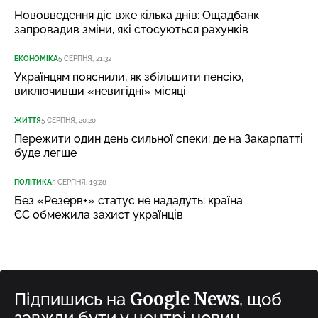
Нововведення діє вже кілька днів: Ощадбанк
запровадив зміни, які стосуються рахунків
ЕКОНОМІКА
5 СЕРПНЯ, 21:32
Українцям пояснили, як збільшити пенсію,
виключивши «невигідні» місяці
ЖИТТЯ
5 СЕРПНЯ, 20:20
Пережити один день сильної спеки: де на Закарпатті
буде легше
ПОЛІТИКА
5 СЕРПНЯ, 19:28
Без «Резерв+» статус не нададуть: країна
ЄС обмежила захист українців
Google News
Підпишись на
, щоб
завжди бути у центрі новин