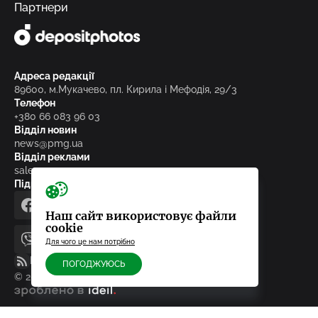
Партнери
Адреса редакції
89600, м.Мукачево, пл. Кирила і Мефодія, 29/3
Телефон
+380 66 083 96 03
Відділ новин
news@pmg.ua
Відділ реклами
sales@pmg.ua
Підписуйтесь на нас у соціальних мережах
facebook
telegram
instagram
google_news
Наш сайт використовує файли
cookie
Для чого це нам потрібно
viber
youtube
RSS-стрічка
ПОГОДЖУЮСЬ
© 2010-2026, ТОВ «Редакція газети «Панорама»
зроблено в ideil.