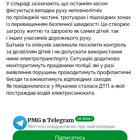
У сільраді зазначають, що останнім часом
фіксуються випадки руху неповнолітніх
по проїжджій частині, тротуарах і пішохідних зонах
із перевищенням безпечної швидкості. Це створює
загрозу життю та здоров’ю як самих дітей, так
і інших учасників дорожнього руху.
Батьків та опікунів закликали посилити контроль
за дозвіллям дітей і не допускати використання
ними електротранспорту. Ситуацію додатково
моніторитимуть працівники поліції, які у разі
виявлення порушень проводитимуть профілактичні
бесіди та вживатимуть відповідних заходів.
Як повідомлялося, у Мукачеві сталася ДТП, в якій
постраждав водій електросамоката
.
16 800+
PMG в Telegram
Миттєво повідомляємо про найголовніше
Підписатись