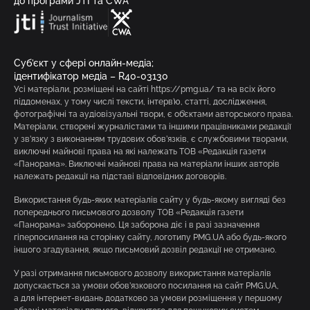
до програми JTI та CWA
Суб’єкт у сфері онлайн-медіа;
ідентифікатор медіа – R40-03130
Усі матеріали, розміщені на сайті https://pmg.ua/ та на всіх його
піддоменах, у тому числі тексти, інтерв’ю, статті, дослідження,
фотографічні та аудіовізуальні твори, є об’єктами авторського права.
Матеріали, створені журналістами та іншими працівниками редакції
у зв’язку з виконанням трудових обов’язків, є службовими творами,
виключні майнові права на які належать ТОВ «Редакція газети
«Панорама». Виключні майнові права на матеріали інших авторів
належать редакції на підставі відповідних договорів.
Використання будь-яких матеріалів сайту у будь-якому вигляді без
попереднього письмового дозволу ТОВ «Редакція газети
«Панорама» заборонено. Ця заборона діє і в разі зазначення
гіперпосилання на сторінку сайту, логотипу PMG.UA або будь-якого
іншого згадування, якщо письмовий дозвіл редакції не отримано.
У разі отримання письмового дозволу використання матеріалів
допускається за умови обов’язкового посилання на сайт PMG.UA,
а для інтернет-видань додатково за умови розміщення у першому