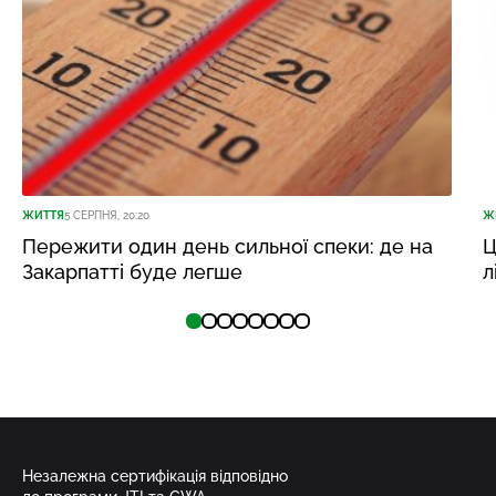
ЖИТТЯ
5 СЕРПНЯ, 20:20
Ж
Пережити один день сильної спеки: де на
Ц
Закарпатті буде легше
л
Незалежна сертифікація відповідно