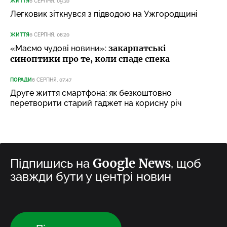
ЖИТТЯ
6 СЕРПНЯ, 09:30
Легковик зіткнувся з підводою на Ужгородщині
ЖИТТЯ
6 СЕРПНЯ, 08:20
закарпатські
«Маємо чудові новини»:
синоптики про те, коли спаде спека
ПОРАДИ
6 СЕРПНЯ, 07:47
Друге життя смартфона: як безкоштовно
перетворити старий гаджет на корисну річ
Google News
Підпишись на
, щоб
завжди бути у центрі новин