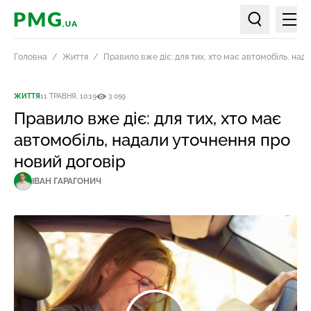
Мен
PMG.ua
Пошук по ст
Головна
Життя
Правило вже діє: для тих, хто має автомобіль, над
ЖИТТЯ
11 ТРАВНЯ, 10:19
3 059
Правило вже діє: для тих, хто має
автомобіль, надали уточнення про
новий договір
ІВАН ГАРАГОНИЧ