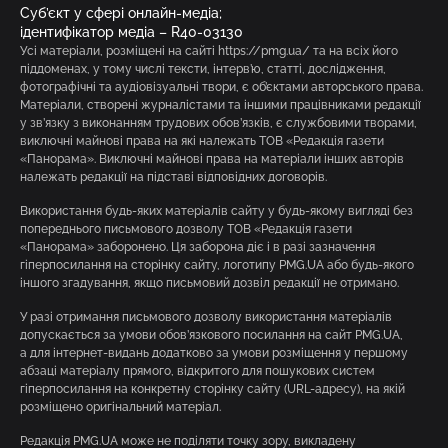
Суб’єкт у сфері онлайн-медіа;
ідентифікатор медіа – R40-03130
Усі матеріали, розміщені на сайті https://pmg.ua/ та на всіх його
піддоменах, у тому числі тексти, інтерв’ю, статті, дослідження,
фотографічні та аудіовізуальні твори, є об’єктами авторського права.
Матеріали, створені журналістами та іншими працівниками редакції
у зв’язку з виконанням трудових обов’язків, є службовими творами,
виключні майнові права на які належать ТОВ «Редакція газети
«Панорама». Виключні майнові права на матеріали інших авторів
належать редакції на підставі відповідних договорів.
Використання будь-яких матеріалів сайту у будь-якому вигляді без
попереднього письмового дозволу ТОВ «Редакція газети
«Панорама» заборонено. Ця заборона діє і в разі зазначення
гіперпосилання на сторінку сайту, логотипу PMG.UA або будь-якого
іншого згадування, якщо письмовий дозвіл редакції не отримано.
У разі отримання письмового дозволу використання матеріалів
допускається за умови обов’язкового посилання на сайт PMG.UA,
а для інтернет-видань додатково за умови розміщення у першому
абзаці матеріалу прямого, відкритого для пошукових систем
гіперпосилання на конкретну сторінку сайту (URL-адресу), на якій
розміщено оригінальний матеріал.
Редакція PMG.UA може не поділяти точку зору, викладену