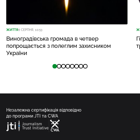
ЖИТТЯ
6 СЕРПНЯ, 10:53
Ж
Виноградівська громада в четвер
Г
попрощається з полеглим захисником
т
України
Незалежна сертифікація відповідно
до програми JTI та CWA