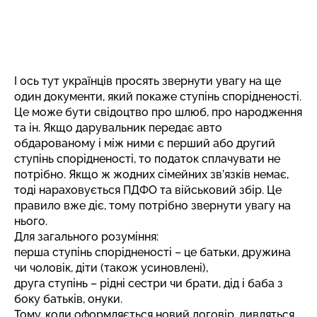
І ось тут українців просять звернути увагу на ще
один документи, який покаже ступінь спорідненості.
Це може бути свідоцтво про шлюб, про народження
та ін. Якщо дарувальник передає авто
обдарованому і між ними є перший або другий
ступінь спорідненості, то податок сплачувати не
потрібно. Якщо ж жодних сімейних зв’язків немає,
тоді нараховується ПДФО та військовий збір. Це
правило вже діє, тому потрібно звернути увагу на
нього.
Для загального розуміння:
перша ступінь спорідненості – це батьки, дружина
чи чоловік, діти (також усиновлені),
друга ступінь – рідні сестри чи брати, дід і баба з
боку батьків, онуки.
Тому, коли оформляється новий договір, дивляться