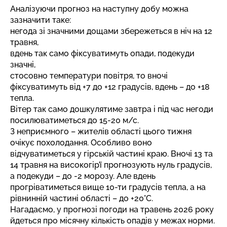
Аналізуючи прогноз на наступну добу можна
зазначити таке:
негода зі значними дощами збережеться в ніч на 12
травня,
вдень так само фіксуватимуть опади, подекуди
значні,
стосовно температури повітря, то вночі
фіксуватимуть від +7 до +12 градусів, вдень – до +18
тепла.
Вітер так само дошкулятиме завтра і під час негоди
посилюватиметься до 15-20 м/с.
З неприємного – жителів області цього тижня
очікує похолодання. Особливо воно
відчуватиметься у гірській частині краю. Вночі 13 та
14 травня на високогір’ї прогнозують нуль градусів,
а подекуди – до -2 морозу. Але вдень
прогріватиметься вище 10-ти градусів тепла, а на
рівнинній частині області – до +20°C.
Нагадаємо,
у прогнозі погоди на травень 2026 року
йдеться про місячну кількість опадів у межах норми.