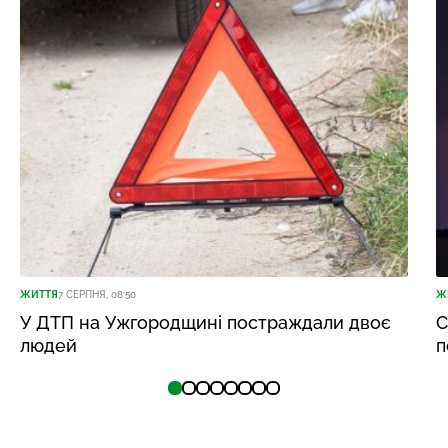
ЖИТТЯ
7 СЕРПНЯ, 08:50
Ж
У ДТП на Ужгородщині постраждали двоє
С
людей
п