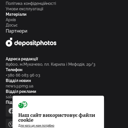
Політика конфіденційності
Умови експлуатації
Матеріали
Архів
Досьє
Партнери
Адреса редакції
89600, м.Мукачево, пл. Кирила і Мефодія, 29/3
Телефон
+380 66 083 96 03
Відділ новин
news@pmg.ua
Відділ реклами
sales@pmg.ua
Підписуйтесь на нас у соціальних мережах
facebook
telegram
instagram
google_news
Наш сайт використовує файли
cookie
Для чого це нам потрібно
viber
youtube