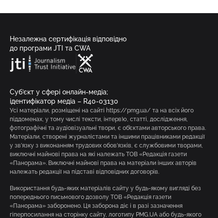
Незалежна сертифікація відповідно
до програми JTI та CWA
Суб’єкт у сфері онлайн-медіа;
ідентифікатор медіа – R40-03130
Усі матеріали, розміщені на сайті https://pmg.ua/ та на всіх його
піддоменах, у тому числі тексти, інтерв’ю, статті, дослідження,
фотографічні та аудіовізуальні твори, є об’єктами авторського права.
Матеріали, створені журналістами та іншими працівниками редакції
у зв’язку з виконанням трудових обов’язків, є службовими творами,
виключні майнові права на які належать ТОВ «Редакція газети
«Панорама». Виключні майнові права на матеріали інших авторів
належать редакції на підставі відповідних договорів.
Використання будь-яких матеріалів сайту у будь-якому вигляді без
попереднього письмового дозволу ТОВ «Редакція газети
«Панорама» заборонено. Ця заборона діє і в разі зазначення
гіперпосилання на сторінку сайту, логотипу PMG.UA або будь-якого