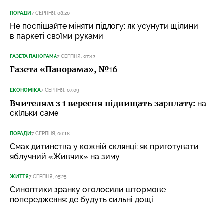
ПОРАДИ
7 СЕРПНЯ, 08:20
Не поспішайте міняти підлогу: як усунути щілини
в паркеті своїми руками
ГАЗЕТА ПАНОРАМА
7 СЕРПНЯ, 07:43
Газета «Панорама», №16
ЕКОНОМІКА
7 СЕРПНЯ, 07:09
Вчителям з 1 вересня підвищать зарплату:
на
скільки саме
ПОРАДИ
7 СЕРПНЯ, 06:18
Смак дитинства у кожній склянці: як приготувати
яблучний «Живчик» на зиму
ЖИТТЯ
7 СЕРПНЯ, 05:25
Синоптики зранку оголосили штормове
попередження: де будуть сильні дощі