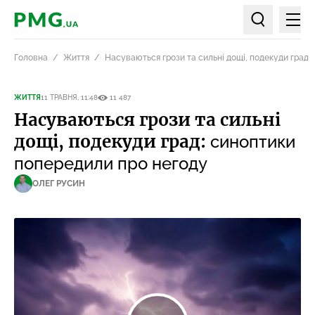
Мен
PMG.ua
Пошук по ст
Головна
Життя
Насуваються грози та сильні дощі, подекуди град:
ЖИТТЯ
11 ТРАВНЯ, 11:48
11 487
Насуваються грози та сильні
дощі, подекуди град:
синоптики
попередили про негоду
ОЛЕГ РУСИН