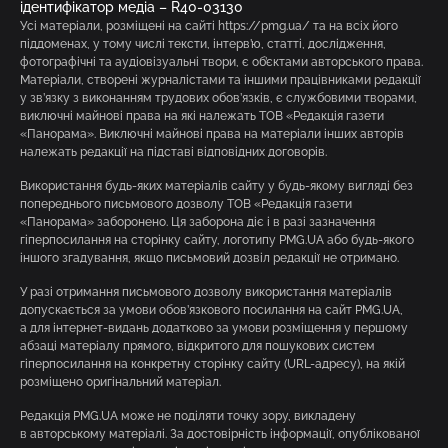
ідентифікатор медіа – R40-03130
Усі матеріали, розміщені на сайті https://pmg.ua/ та на всіх його
піддоменах, у тому числі тексти, інтерв’ю, статті, дослідження,
фотографічні та аудіовізуальні твори, є об’єктами авторського права.
Матеріали, створені журналістами та іншими працівниками редакції
у зв’язку з виконанням трудових обов’язків, є службовими творами,
виключні майнові права на які належать ТОВ «Редакція газети
«Панорама». Виключні майнові права на матеріали інших авторів
належать редакції на підставі відповідних договорів.
Використання будь-яких матеріалів сайту у будь-якому вигляді без
попереднього письмового дозволу ТОВ «Редакція газети
«Панорама» заборонено. Ця заборона діє і в разі зазначення
гіперпосилання на сторінку сайту, логотипу PMG.UA або будь-якого
іншого згадування, якщо письмовий дозвіл редакції не отримано.
У разі отримання письмового дозволу використання матеріалів
допускається за умови обов’язкового посилання на сайт PMG.UA,
а для інтернет-видань додатково за умови розміщення у першому
абзаці матеріалу прямого, відкритого для пошукових систем
гіперпосилання на конкретну сторінку сайту (URL-адресу), на якій
розміщено оригінальний матеріал.
Редакція PMG.UA може не поділяти точку зору, викладену
в авторському матеріалі. За достовірність інформації, опублікованої