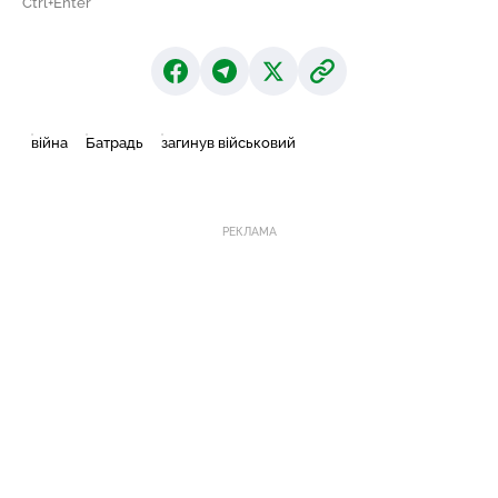
Ctrl+Enter
війна
Батрадь
загинув військовий
РЕКЛАМА