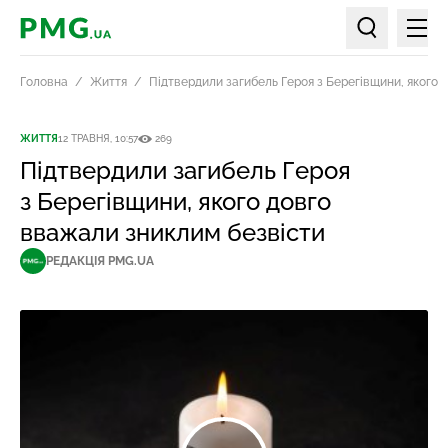
Мен
PMG.ua
Пошук по ст
Головна
Життя
Підтвердили загибель Героя з Берегівщини, якого 
ЖИТТЯ
12 ТРАВНЯ, 10:57
269
Підтвердили загибель Героя
з Берегівщини, якого довго
вважали зниклим безвісти
РЕДАКЦІЯ PMG.UA