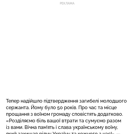
РЕКЛАМА
Тепер надійшло підтвердження загибелі молодшого
сержанта. Йому було 50 років. Про час та місце
прощання з воїном громаду сповістять додатково.
«Розділяємо біль вашої втрати та сумуємо разом
із вами. Вічна пам’ять і слава українському воїну,
який захищав рідну Україну та кожного з нас!» —