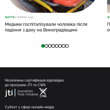
ЖИТТЯ
8 СЕРПНЯ, 21:56
Ж
Медики госпіталізували чоловіка після
П
падіння з даху на Виноградівщині
о
Незалежна сертифікація відповідно
до програми JTI та CWA
Суб’єкт у сфері онлайн-медіа;