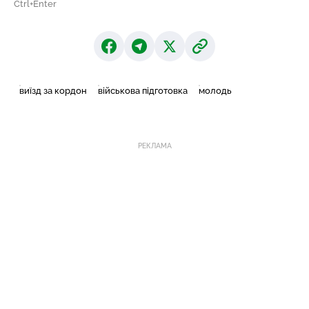
Ctrl+Enter
виїзд за кордон
військова підготовка
молодь
РЕКЛАМА