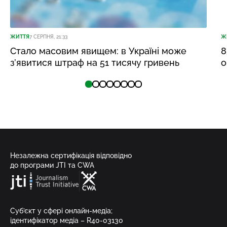
ЖИТТЯ
7 СЕРПНЯ, 21:33
Ж
Стало масовим явищем: в Україні може
8
з’явитися штраф на 51 тисячу гривень
о
Незалежна сертифікація відповідно
до програми JTI та CWA
Суб’єкт у сфері онлайн-медіа;
ідентифікатор медіа – R40-03130