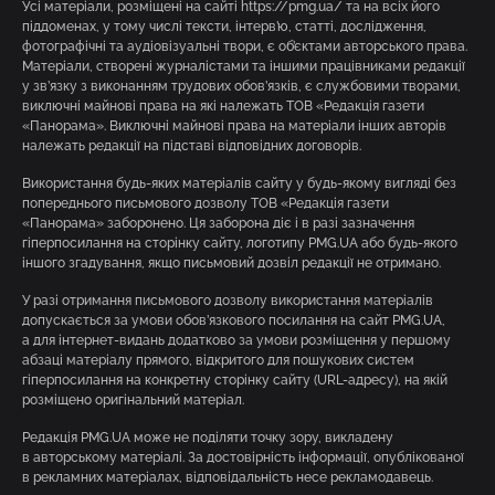
Усі матеріали, розміщені на сайті https://pmg.ua/ та на всіх його
піддоменах, у тому числі тексти, інтерв’ю, статті, дослідження,
фотографічні та аудіовізуальні твори, є об’єктами авторського права.
Матеріали, створені журналістами та іншими працівниками редакції
у зв’язку з виконанням трудових обов’язків, є службовими творами,
виключні майнові права на які належать ТОВ «Редакція газети
«Панорама». Виключні майнові права на матеріали інших авторів
належать редакції на підставі відповідних договорів.
Використання будь-яких матеріалів сайту у будь-якому вигляді без
попереднього письмового дозволу ТОВ «Редакція газети
«Панорама» заборонено. Ця заборона діє і в разі зазначення
гіперпосилання на сторінку сайту, логотипу PMG.UA або будь-якого
іншого згадування, якщо письмовий дозвіл редакції не отримано.
У разі отримання письмового дозволу використання матеріалів
допускається за умови обов’язкового посилання на сайт PMG.UA,
а для інтернет-видань додатково за умови розміщення у першому
абзаці матеріалу прямого, відкритого для пошукових систем
гіперпосилання на конкретну сторінку сайту (URL-адресу), на якій
розміщено оригінальний матеріал.
Редакція PMG.UA може не поділяти точку зору, викладену
в авторському матеріалі. За достовірність інформації, опублікованої
в рекламних матеріалах, відповідальність несе рекламодавець.