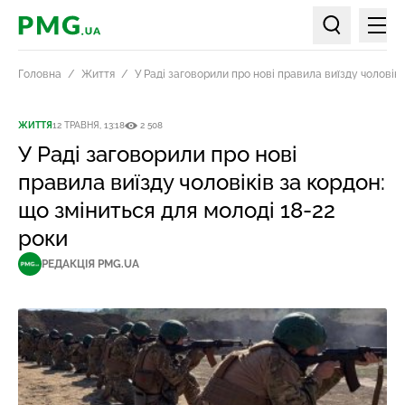
Мен
PMG.ua
Пошук по ст
Головна
Життя
У Раді заговорили про нові правила виїзду чоловікі
ЖИТТЯ
12 ТРАВНЯ, 13:18
2 508
У Раді заговорили про нові
правила виїзду чоловіків за кордон:
що зміниться для молоді 18-22
роки
РЕДАКЦІЯ PMG.UA