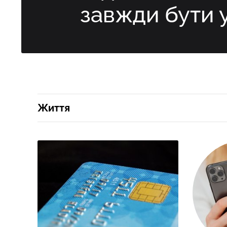
завжди бути 
Життя