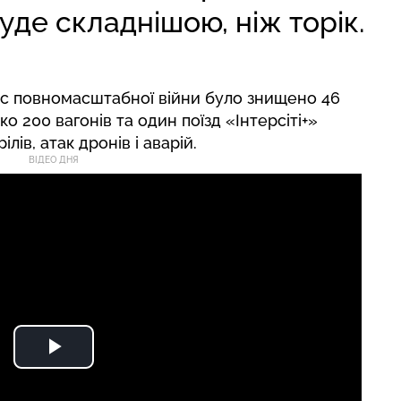
уде складнішою, ніж торік.
час повномасштабної війни було знищено 46
о 200 вагонів та один поїзд «Інтерсіті+»
ів, атак дронів і аварій.
ВІДЕО ДНЯ