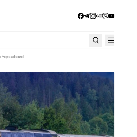
facebook
telegram
instagram
google_news
viber
youtube
Меню
Пошук по статтях
 Укрзалізниці