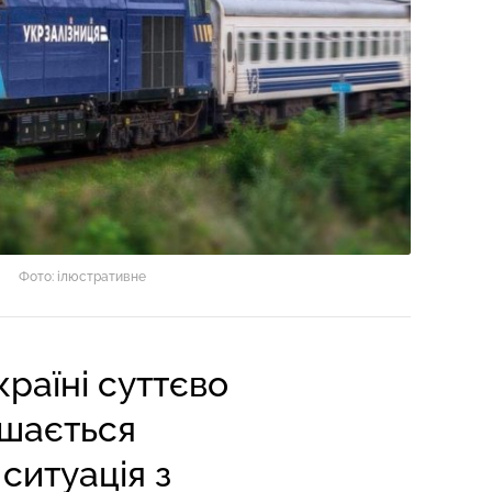
Фото: ілюстративне
країні суттєво
ишається
ситуація з