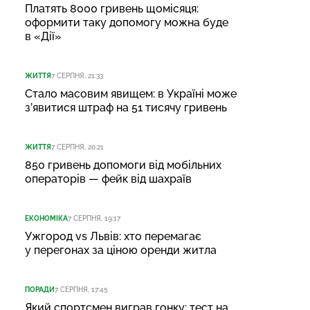
Платять 8000 гривень щомісяця:
оформити таку допомогу можна буде
в «Дії»
ЖИТТЯ
7 СЕРПНЯ, 21:33
Стало масовим явищем: в Україні може
з’явитися штраф на 51 тисячу гривень
ЖИТТЯ
7 СЕРПНЯ, 20:21
850 гривень допомоги від мобільних
операторів — фейк від шахраїв
ЕКОНОМІКА
7 СЕРПНЯ, 19:17
Ужгород vs Львів: хто перемагає
у перегонах за ціною оренди житла
ПОРАДИ
7 СЕРПНЯ, 17:45
Який спортсмен виграв гонку: тест на