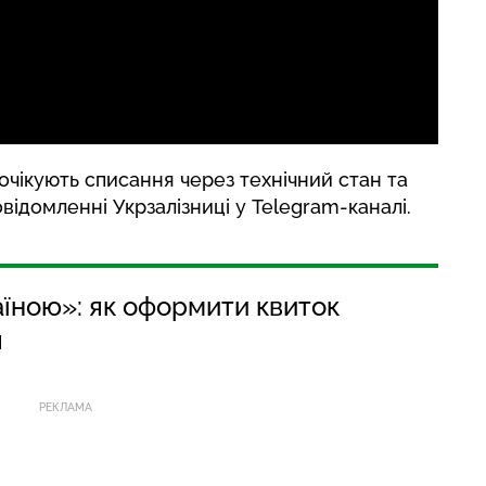
 очікують списання через технічний стан та
овідомленні
Укрзалізниці у Telegram-каналі.
їною»: як оформити квиток
я
РЕКЛАМА