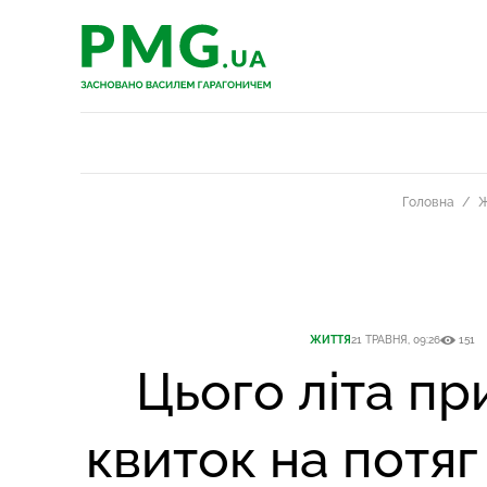
PMG.ua
PMG.ua
Головна
Ж
ЖИТТЯ
21 ТРАВНЯ, 09:26
151
Цього літа п
квиток на потяг