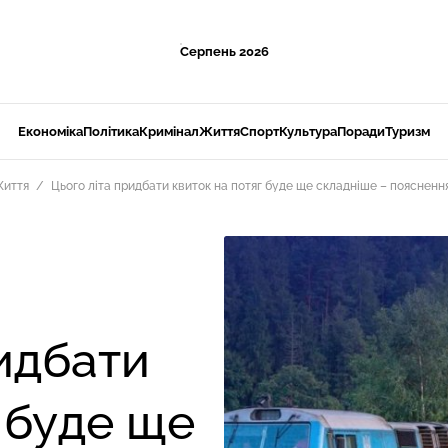
Серпень 2026
Економіка
Політика
Кримінал
Життя
Спорт
Культура
Поради
Туризм
иття
Цього літа придбати квиток на потяг буде ще складніше – пояснення
ридбати
 буде ще