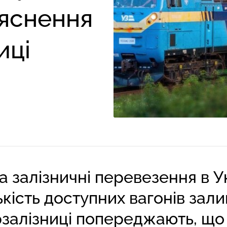
ояснення
иці
а залізничні перевезення в У
лькість доступних вагонів зал
залізниці попереджають, що 