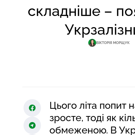
складніше – п
Укрзалізн
ВІКТОРІЯ МОРЩУК
Цього літа попит н
зросте, тоді як кі
обмеженою. В Укр