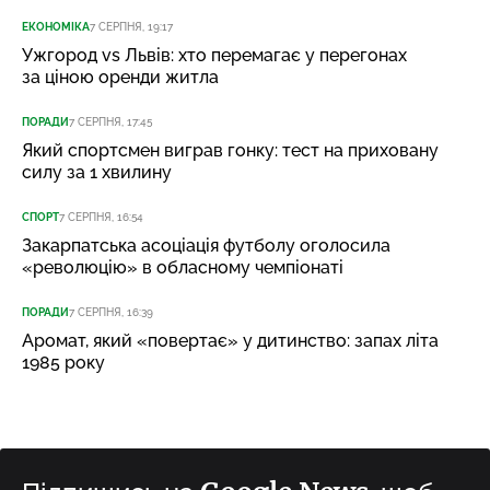
ЕКОНОМІКА
7 СЕРПНЯ, 19:17
Ужгород vs Львів: хто перемагає у перегонах
за ціною оренди житла
ПОРАДИ
7 СЕРПНЯ, 17:45
Який спортсмен виграв гонку: тест на приховану
силу за 1 хвилину
СПОРТ
7 СЕРПНЯ, 16:54
Закарпатська асоціація футболу оголосила
«революцію» в обласному чемпіонаті
ПОРАДИ
7 СЕРПНЯ, 16:39
Аромат, який «повертає» у дитинство: запах літа
1985 року