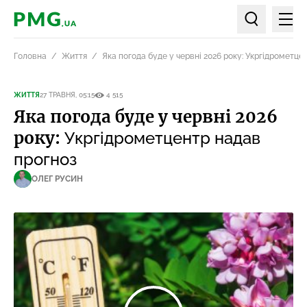
Мен
PMG.ua
Пошук по ст
Головна
Життя
Яка погода буде у червні 2026 року: Укргідрометце
ЖИТТЯ
27 ТРАВНЯ, 05:15
4 515
Яка погода буде у червні 2026
року:
Укргідрометцентр надав
прогноз
ОЛЕГ РУСИН