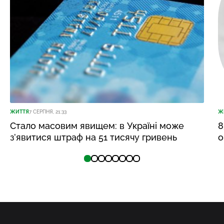
ЖИТТЯ
7 СЕРПНЯ, 21:33
Ж
Стало масовим явищем: в Україні може
8
з’явитися штраф на 51 тисячу гривень
о