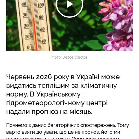
Фото: Depositphotos
Червень 2026 року в Україні може
видатись теплішим за кліматичну
норму. В Українському
гідрометеорологічному центрі
надали прогноз на місяць.
Почнемо з даних багаторічних спостережень. Тому
варто взяти до уваги, що це не проноз, його ми
розмістили нижче у тексті. Упродовж першого