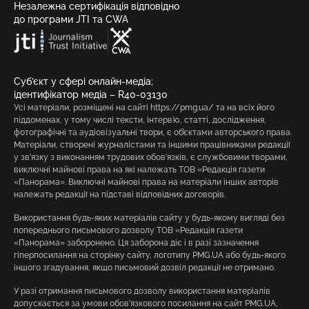
Незалежна сертифікація відповідно
до програми JTI та CWA
Суб’єкт у сфері онлайн-медіа;
ідентифікатор медіа – R40-03130
Усі матеріали, розміщені на сайті https://pmg.ua/ та на всіх його
піддоменах, у тому числі тексти, інтерв’ю, статті, дослідження,
фотографічні та аудіовізуальні твори, є об’єктами авторського права.
Матеріали, створені журналістами та іншими працівниками редакції
у зв’язку з виконанням трудових обов’язків, є службовими творами,
виключні майнові права на які належать ТОВ «Редакція газети
«Панорама». Виключні майнові права на матеріали інших авторів
належать редакції на підставі відповідних договорів.
Використання будь-яких матеріалів сайту у будь-якому вигляді без
попереднього письмового дозволу ТОВ «Редакція газети
«Панорама» заборонено. Ця заборона діє і в разі зазначення
гіперпосилання на сторінку сайту, логотипу PMG.UA або будь-якого
іншого згадування, якщо письмовий дозвіл редакції не отримано.
У разі отримання письмового дозволу використання матеріалів
допускається за умови обов’язкового посилання на сайт PMG.UA,