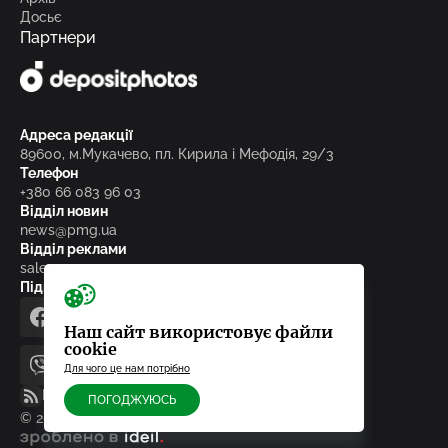
Досьє
Партнери
Адреса редакції
89600, м.Мукачево, пл. Кирила і Мефодія, 29/3
Телефон
+380 66 083 96 03
Відділ новин
news@pmg.ua
Відділ реклами
sales@pmg.ua
Підписуйтесь на нас у соціальних мережах
facebook
telegram
instagram
google_news
Наш сайт використовує файли
cookie
Для чого це нам потрібно
viber
youtube
RSS-стрічка
ПОГОДЖУЮСЬ
© 2010-2026, ТОВ «Редакція газети «Панорама»
зроблено в ideil.